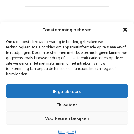
PRV-evenement
Toestemming beheren
Om u de beste browse-ervaring te bieden, gebruiken we
NXT-evenement
technologieën zoals cookies om apparaatinformatie op te slaan en/of
te raadplegen. Door in te stemmen met deze technologieën kunnen we
gegevens zoals browsegedrag of unieke identificatiecodes op deze
site verwerken. Het niet instemmen of het intrekken van uw
toestemming kan bepaalde functies en functionaliteiten negatief
CONTACT
–
JURIDISCHE DISCLAIMER
–
beïnvloeden.
LEZERSPAGINA
–
NIEUWSBRIEFABONNEMENT
Ik ga akkoord
Ik weiger
Voorkeuren bekijken
© 2025 – FRÉDÉRIC LENOIR – ALLE RECHTEN VOORBEHOUDEN
{titel}
{titel}