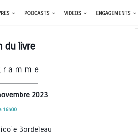
VRES
PODCASTS
VIDEOS
ENGAGEMENTS
 du livre
g r a m m e
_________
 novembre 2023
à 16h00
icole Bordeleau