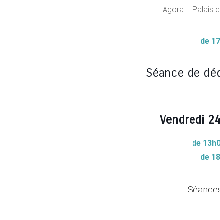
Agora –
Palais 
de 1
Séance de déd
______
Vendredi 2
de 13h0
de 1
Séances