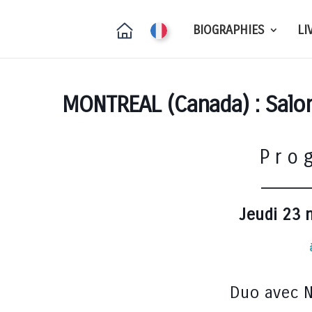
BIOGRAPHIES
LI
MONTREAL (Canada) : Salon
P r o 
_____
Jeudi 23
Duo avec N