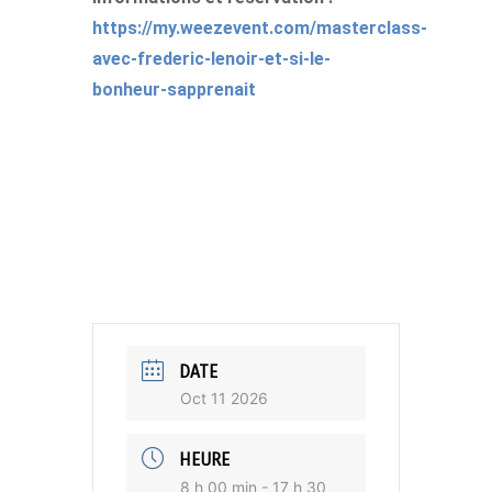
https://my.weezevent.com/masterclass-
avec-frederic-lenoir-et-si-le-
bonheur-sapprenait
DATE
Oct 11 2026
HEURE
8 h 00 min - 17 h 30