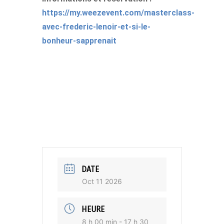
https://my.weezevent.com/masterclass-
avec-frederic-lenoir-et-si-le-
bonheur-sapprenait
DATE
Oct 11 2026
HEURE
8 h 00 min - 17 h 30