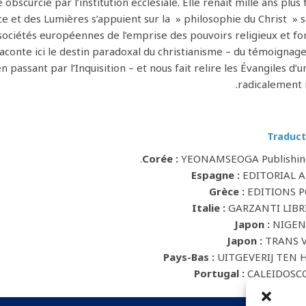
bscurcie par l’institution ecclésiale. Elle renaît mille ans plus 
ce et des Lumières s’appuient sur la » philosophie du Christ » 
sociétés européennes de l’emprise des pouvoirs religieux et f
conte ici le destin paradoxal du christianisme – du témoignag
assant par l’Inquisition – et nous fait relire les Évangiles d’u
radicalement 
Traduct
Corée :
YEONAMSEOGA Publishing
Espagne :
EDITORIAL A
Grèce :
EDITIONS P
Italie :
GARZANTI LIBRI 
Japon :
NIGEN
Japon :
TRANS 
Pays-Bas :
UITGEVERIJ TEN 
Portugal :
CALEIDOSC