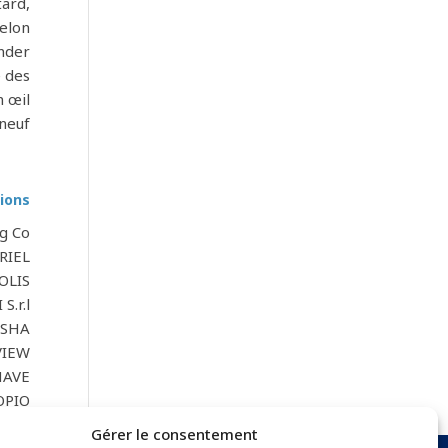
tard,
selon
onder
e des
n œil
neuf.
ions
 Co.
RIEL
OLIS
S.r.l
SHA
VIEW
HAVE
OPIO
Gérer le consentement