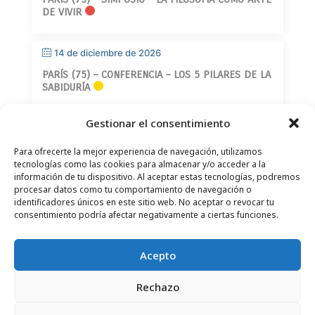
DE VIVIR
14 de diciembre de 2026
PARÍS (75) – CONFERENCIA – LOS 5 PILARES DE LA
SABIDURÍA
Gestionar el consentimiento
Para ofrecerte la mejor experiencia de navegación, utilizamos
tecnologías como las cookies para almacenar y/o acceder a la
información de tu dispositivo. Al aceptar estas tecnologías, podremos
procesar datos como tu comportamiento de navegación o
CONTACTO
–
AVISO LEGAL
–
PÁGINA DEL LECTOR
–
identificadores únicos en este sitio web. No aceptar o revocar tu
SUSCRIPCIÓN AL BOLETÍN INFORMATIVO
consentimiento podría afectar negativamente a ciertas funciones.
Acepto
Rechazo
© 2025 – FRÉDÉRIC LENOIR – TODOS LOS DERECHOS