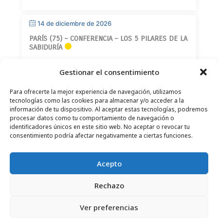
14 de diciembre de 2026
PARÍS (75) – CONFERENCIA – LOS 5 PILARES DE LA
SABIDURÍA
Gestionar el consentimiento
Para ofrecerte la mejor experiencia de navegación, utilizamos
tecnologías como las cookies para almacenar y/o acceder a la
información de tu dispositivo. Al aceptar estas tecnologías, podremos
procesar datos como tu comportamiento de navegación o
CONTACTO
–
AVISO LEGAL
–
PÁGINA DEL LECTOR
–
identificadores únicos en este sitio web. No aceptar o revocar tu
SUSCRIPCIÓN AL BOLETÍN INFORMATIVO
consentimiento podría afectar negativamente a ciertas funciones.
Acepto
Rechazo
© 2025 – FRÉDÉRIC LENOIR – TODOS LOS DERECHOS
Ver preferencias
RESERVADOS