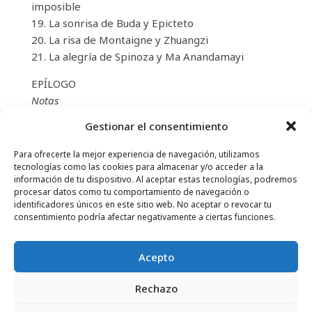
imposible
19. La sonrisa de Buda y Epicteto
20. La risa de Montaigne y Zhuangzi
21. La alegría de Spinoza y Ma Anandamayi
EPÍLOGO
Notas
Bibliografía seleccionada
Gestionar el consentimiento
Para ofrecerte la mejor experiencia de navegación, utilizamos
tecnologías como las cookies para almacenar y/o acceder a la
información de tu dispositivo. Al aceptar estas tecnologías, podremos
procesar datos como tu comportamiento de navegación o
CONTACTO
–
AVISO LEGAL
–
PÁGINA DEL LECTOR
–
identificadores únicos en este sitio web. No aceptar o revocar tu
SUSCRIPCIÓN AL BOLETÍN INFORMATIVO
consentimiento podría afectar negativamente a ciertas funciones.
Acepto
Rechazo
© 2025 – FRÉDÉRIC LENOIR – TODOS LOS DERECHOS