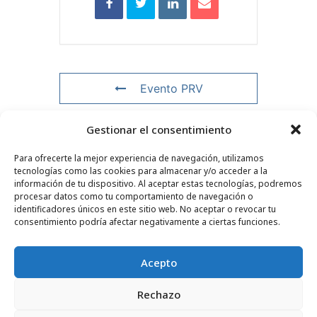
Evento PRV
Gestionar el consentimiento
Evento NXT
Para ofrecerte la mejor experiencia de navegación, utilizamos
tecnologías como las cookies para almacenar y/o acceder a la
información de tu dispositivo. Al aceptar estas tecnologías, podremos
procesar datos como tu comportamiento de navegación o
CONTACTO
–
AVISO LEGAL
–
PÁGINA DEL LECTOR
–
identificadores únicos en este sitio web. No aceptar o revocar tu
SUSCRIPCIÓN AL BOLETÍN INFORMATIVO
consentimiento podría afectar negativamente a ciertas funciones.
Acepto
Rechazo
© 2025 – FRÉDÉRIC LENOIR – TODOS LOS DERECHOS