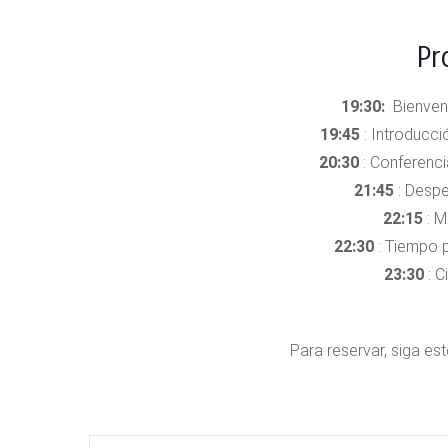
Pr
19:30:
Bienven
19:45
: Introducci
20:30
: Conferenci
21:45
: Desper
22:15
: M
22:30
: Tiempo p
23:30
: C
Para reservar, siga es