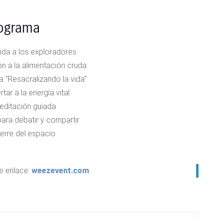
ograma
ida a los exploradores
ón a la alimentación cruda
a "Resacralizando la vida"
tar a la energía vital
editación guiada
ara debatir y compartir
ierre del espacio
te enlace:
weezevent.com