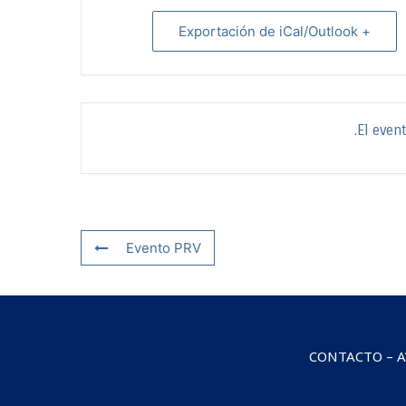
+ Exportación de iCal/Outlook
El even
Evento PRV
CONTACTO
–
A