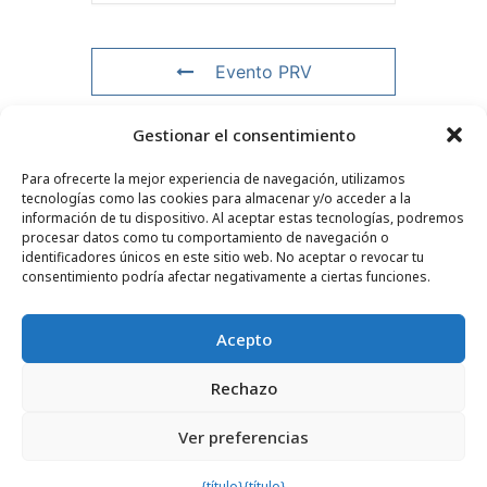
Evento PRV
Gestionar el consentimiento
Evento NXT
Para ofrecerte la mejor experiencia de navegación, utilizamos
tecnologías como las cookies para almacenar y/o acceder a la
información de tu dispositivo. Al aceptar estas tecnologías, podremos
procesar datos como tu comportamiento de navegación o
CONTACTO
–
AVISO LEGAL
–
PÁGINA DEL LECTOR
–
identificadores únicos en este sitio web. No aceptar o revocar tu
SUSCRIPCIÓN AL BOLETÍN INFORMATIVO
consentimiento podría afectar negativamente a ciertas funciones.
Acepto
Rechazo
© 2025 – FRÉDÉRIC LENOIR – TODOS LOS DERECHOS
Ver preferencias
RESERVADOS
{título}
{título}