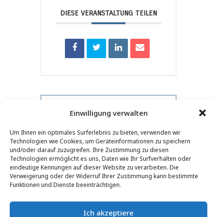
DIESE VERANSTALTUNG TEILEN
PRV-Veranstaltung
Einwilligung verwalten
Um Ihnen ein optimales Surferlebnis zu bieten, verwenden wir
NXT-Event
Technologien wie Cookies, um Geräteinformationen zu speichern
und/oder darauf zuzugreifen. Ihre Zustimmung zu diesen
Technologien ermöglicht es uns, Daten wie Ihr Surfverhalten oder
eindeutige Kennungen auf dieser Website zu verarbeiten. Die
Verweigerung oder der Widerruf Ihrer Zustimmung kann bestimmte
KONTAKT
–
RECHTLICHE HINWEISE
–
LESERSEITE
–
Funktionen und Dienste beeinträchtigen.
NEWSLETTER-ABONNEMENT
Ich akzeptiere