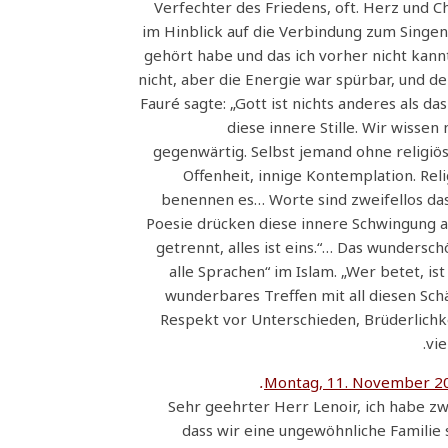
Verfechter des Friedens, oft. Herz und 
im Hinblick auf die Verbindung zum Singen
gehört habe und das ich vorher nicht kann
nicht, aber die Energie war spürbar, und d
Fauré sagte: „Gott ist nichts anderes als da
diese innere Stille. Wir wisse
gegenwärtig. Selbst jemand ohne religiöse
Offenheit, innige Kontemplation. Reli
benennen es… Worte sind zweifellos das 
Poesie drücken diese innere Schwingung aus
getrennt, alles ist eins.“… Das wundersc
alle Sprachen“ im Islam. „Wer betet, is
wunderbares Treffen mit all diesen Sc
Respekt vor Unterschieden, Brüderlichke
vie
Montag, 11. November 2
Sehr geehrter Herr Lenoir, ich habe 
dass wir eine ungewöhnliche Familie 