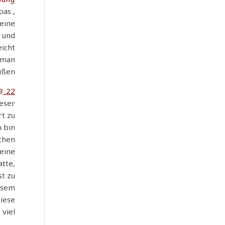
 pas
keine
n und
eicht
e man
üßen.
.
22. Dezember 2013
ieser
rt zu
h bin
schen
 eine
atte,
st zu
iesem
diese
el!!!