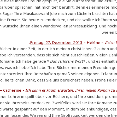
 diese innere Freude gespürt, die Sie durchströmt und erfüllt
darüber sprachen, hat mich tief berührt, denn es erinnerte mi
. Sogar Ihre Musikauswahl (die mich zum Lächeln brachte) hat
ne Freude, Sie heute zu entdecken, und das wollte ich Ihnen s
ch wünsche Ihnen einen wundervollen Jahresausklang. Und noch
vielen 
Freitag, 27. Dezember 2013
– Hélène –
Vielen 
Bücher in einer Zeit, in der ich meinen christlichen Glauben un
e ich verstanden, dass sie sich nicht ausschließen. Vielen Dan
 Romane. Ich habe gerade *
Das verlorene Wort*
, und es enthält a
les, was ich liebe! Ich habe Ihre Bücher mit meinen Freunden get
 interpretiert Ihre Botschaften gemäß seinen eigenen Erfahru
so, herzlichen Dank, dass Sie uns bereichert haben. Frohe Feier
– Catherine –
Ich kann es kaum erwarten, Ihren neuen Roman zu l
iner Lehrerin quillt über vor Büchern, und Ihre sind dort prom
r sie ihrerseits entdecken. Zweifellos wird sie Ihre Romane z
und warte gespannt auf den Moment, in dem Sie ankündigen, das
 Ihr umfassendes Wissen und Ihre Großzügigkeit werden die kl