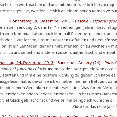
sicherlich wettmachen und uns mit einem wirklich hervorrage
tern! Sagen Sie, werden Sie sich an einem neuen Roman versuc
Donnerstag, 26. Dezember 2013
– Pascale –
Erfahrungsber
an der Sendung „C dans l’air“. – Seit einigen Jahren beschäftig
tfreien Kommunikation nach Marshall Rosenberg – einer positi
thode? – Wir lernen, uns mit unseren Gefühlen und Bedürfniss
n ist ein Leitfaden, der uns hilft, menschlich zu wachsen – mi
dlich zu uns selbst und anderen zu sein, authentisch und empath
ienstag, 24. Dezember 2013
– Sandrine – Annecy (74) –
Pures G
Bonheur* (Über das Glück)
und mir jeden Morgen ein wenig Zeit
starten und ihm eine positive Richtung zu geben. Ich habe es
 ausgelesen habe, bewahre ich es neben meinem Bett auf, dami
tz oder einen Gedanken erneut lesen kann. Was für ein Vergn
n zu entdecken oder wiederzuentdecken! Ein herzliches Danke
 viel Glück gebracht hat und weiterhin bringt! Ich wünsche dir 
Gute für das neue Jahr 
, 22. Dezember 2013
– Marianne –
Leserinnen und Leser der Se