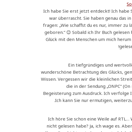
So
! Ich habe Sie erst jetzt entdeckt! Ich ha
war überrascht. Sie haben genau das in
fragen: „Wie schaffst du es nur, immer zu lä
geboren.“ 😉 Sobald ich Ihr Buch gelesen 
Glück mit den Menschen um mich herum zu t
gelese
Ein tiefgründiges und wertvol
wunderschöne Betrachtung des Glücks, gen
Wissen. Vergessen wir die kleinlichen Stre
die in der Sendung „ONPC“ (On
Begeisterung zum Ausdruck. Ich verfolge I
Ich kann Sie nur ermutigen, weite
Ich höre Sie schon eine Weile auf RTL… 
nicht gelesen habe? Ja, ich wage es. Abe