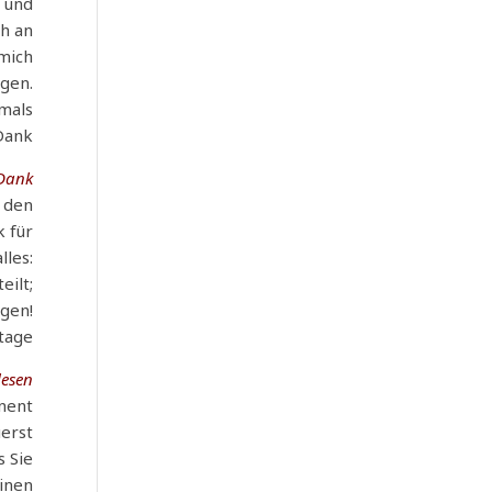
, und
ch an
 mich
agen.
mals
Dank.
Dank,
d den
k für
lles:
eilt;
ngen!
tage!
esen!
inent
uerst
s Sie
einen