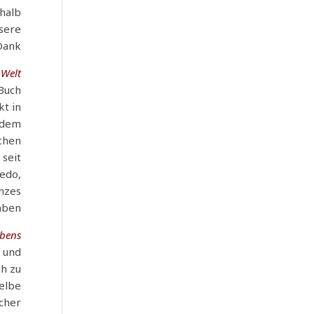
shalb
nsere
Dank!
Welt…
 Buch
kt in
r dem
chen
 seit
edo,
anzes
aben!
bens.
 und
ch zu
elbe
icher