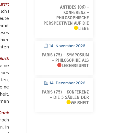
stert
ANTIBES (06) –
 Ich
KONFERENZ –
Leute
PHILOSOPHISCHE
PERSPEKTIVEN AUF DIE
damit
LIEBE
ieses
 hier
14. November 2026
hten!
PARIS (75) – SYMPOSIUM
lück:
– PHILOSOPHIE ALS
 eine
LEBENSKUNST
eues
sten,
14. Dezember 2026
meine
PARIS (75) – KONFERENZ
heit.
– DIE 5 SÄULEN DER
men.
WEISHEIT
Dank!
 noch
n, in