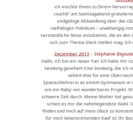
, ich möchte Ihnen zu Ihrem hervorra
couché“ am Samstagabend gratulieren.
endgültige Abhandlung über das Glüc
vielfältigen Publikum – unabhängig vo
verständliche Reise anzubieten, die es den 
sich zum Thema Glück stellen mag. Ich 
– Stéphanie Bigoud
Hallo, ich bin ein neuer Fan: Ich habe mir 
Sendung gesehen! Eine Sendung, die ich re
sehen! Was für eine Überraschu
Spanischlehrerin an einem Gymnasium in de
uns ein Baby: ein wunderbares Projekt. W
schwere Zeit durch. Meine Mutter hat gesu
schien es mir die naheliegendste Wahl. 
finden und mich auf mein Glück zu konzentr
für mich lebensrettenden Kauf ist Ihr Bu