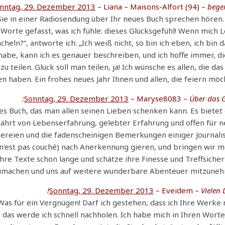
nntag, 29. Dezember 2013
– Liana – Maisons-Alfort (94) –
begei
be Sie in einer Radiosendung über Ihr neues Buch sprechen hören.
 Worte gefasst, was ich fühle: dieses Glücksgefühl! Wenn mich 
cheln?“, antworte ich: „Ich weiß nicht, so bin ich eben, ich bin 
habe, kann ich es genauer beschreiben, und ich hoffe immer, d
eilen. Glück soll man teilen, ja! Ich wünsche es allen, die das
n haben. Ein frohes neues Jahr Ihnen und allen, die feiern möc
Sonntag, 29. Dezember 2013
– Maryse8083 –
Über das G
les Buch, das man allen seinen Lieben schenken kann. Es bietet
ährt von Lebenserfahrung, gelebter Erfahrung und offen für n
itereien und die fadenscheinigen Bemerkungen einiger Journali
 n'est pas couché) nach Anerkennung gieren, und bringen wir 
hre Texte schon lange und schätze ihre Finesse und Treffsicher
rzumachen und uns auf weitere wunderbare Abenteuer mitzuneh
Sonntag, 29. Dezember 2013
– Eveidem –
Vielen 
Was für ein Vergnügen! Darf ich gestehen, dass ich Ihre Werke
r das werde ich schnell nachholen. Ich habe mich in Ihren Worte