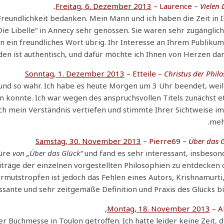
Freitag, 6. Dezember 2013
– Laurence –
Vielen 
Freundlichkeit bedanken. Mein Mann und ich haben die Zeit in 
ie Libelle“ in Annecy sehr genossen. Sie waren sehr zugänglic
n ein freundliches Wort übrig. Ihr Interesse an Ihrem Publiku
n ist authentisch, und dafür möchte ich Ihnen von Herzen da
Sonntag, 1. Dezember 2013
– Etteile –
Christus der Phil
 und so wahr. Ich habe es heute Morgen um 3 Uhr beendet, weil
en konnte. Ich war wegen des anspruchsvollen Titels zunächst 
 ich mein Verständnis vertiefen und stimmte Ihrer Sichtweise 
meh
Samstag, 30. November 2013
– Pierre69 –
Über das 
üre
von „Über das Glück“
und fand es sehr interessant, insbeso
träge der einzelnen vorgestellten Philosophien zu entdecken
rmutstropfen ist jedoch das Fehlen eines Autors, Krishnamurti
sante und sehr zeitgemäße Definition und Praxis des Glücks bi
Montag, 18. November 2013
– Al
 Buchmesse in Toulon getroffen. Ich hatte leider keine Zeit, d