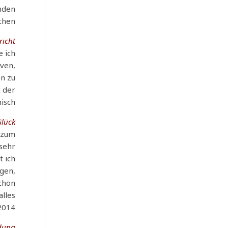
nden
hen?
icht:
e ich
ven,
en zu
t der
isch.
lück!!
 zum
 sehr
t ich
ügen,
schön
alles
2014.
ndung