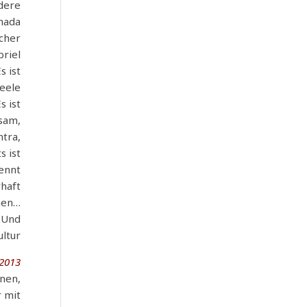
ndere
anada
ucher
briel
s ist
Seele
s ist
ksam,
ntra,
s ist
kennt
rhaft
nen…
. Und
ltur.
2013.
nen,
r mit