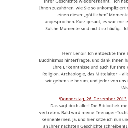
Ihrer Geschichte wiedererkannt… Ich habe
Ihnen zuzuhören, wie Sie so unkompliziert 
einen dieser „göttlichen“ Momente
angesprochen. Kurz gesagt, es war mir ei
Solche Momente sind nicht so häufig… I
Herr Lenoir. Ich entdeckte Ihre 
Buddhismus hinterfragte, und dank Ihnen hab
Ihre Erkenntnisse und auch für Ihre
Religion, Archäologie, das Mittelalter – al
wir geben sie herum, und jeder von uns
Al
Donnerstag, 26. Dezember 2013
Das sagt doch alles! Die Bibliothek me
vertreten. Bald wird meine Teenager-Tochte
kennenlernen. Ja, und hier sitze ich nun 
an Ihrer nächsten Geschichte schreiben!