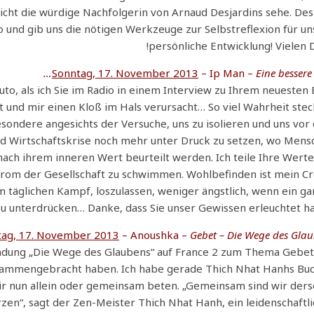
nsicht die würdige Nachfolgerin von Arnaud Desjardins sehe. De
so und gib uns die nötigen Werkzeuge zur Selbstreflexion für u
persönliche Entwicklung! Vielen 
Sonntag, 17. November 2013
– Ip Man –
Eine bessere 
m Auto, als ich Sie im Radio in einem Interview zu Ihrem neuesten
 und mir einen Kloß im Hals verursacht… So viel Wahrheit stec
esondere angesichts der Versuche, uns zu isolieren und uns vo
 Wirtschaftskrise noch mehr unter Druck zu setzen, wo Mens
 nach ihrem inneren Wert beurteilt werden. Ich teile Ihre Werte
trom der Gesellschaft zu schwimmen. Wohlbefinden ist mein Cr
m täglichen Kampf, loszulassen, weniger ängstlich, wenn ein g
 zu unterdrücken… Danke, dass Sie unser Gewissen erleuchtet h
tag, 17. November 2013
– Anoushka –
Gebet – Die Wege des Glau
endung „Die Wege des Glaubens“ auf France 2 zum Thema Gebet
zusammengebracht haben. Ich habe gerade Thich Nhat Hanhs Bu
r nun allein oder gemeinsam beten. „Gemeinsam sind wir ders
en“, sagt der Zen-Meister Thich Nhat Hanh, ein leidenschaftl