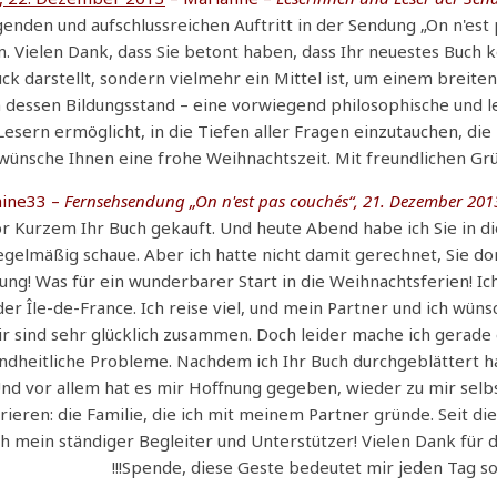
genden und aufschlussreichen Auftritt in der Sendung „On n'est
 Vielen Dank, dass Sie betont haben, dass Ihr neuestes Buch 
k darstellt, sondern vielmehr ein Mittel ist, um einem breite
n dessen Bildungsstand – eine vorwiegend philosophische und l
Lesern ermöglicht, in die Tiefen aller Fragen einzutauchen, di
wünsche Ihnen eine frohe Weihnachtszeit. Mit freundlichen Gr
aine33 –
Fernsehsendung „On n'est pas couchés“, 21. Dezember 2013
vor Kurzem Ihr Buch gekauft. Und heute Abend habe ich Sie in d
gelmäßig schaue. Aber ich hatte nicht damit gerechnet, Sie do
ng! Was für ein wunderbarer Start in die Weihnachtsferien! Ic
r Île-de-France. Ich reise viel, und mein Partner und ich wün
ir sind sehr glücklich zusammen. Doch leider mache ich gerade
ndheitliche Probleme. Nachdem ich Ihr Buch durchgeblättert h
Und vor allem hat es mir Hoffnung gegeben, wieder zu mir selb
ieren: die Familie, die ich mit meinem Partner gründe. Seit d
ch mein ständiger Begleiter und Unterstützer! Vielen Dank für 
Spende, diese Geste bedeutet mir jeden Tag so vi