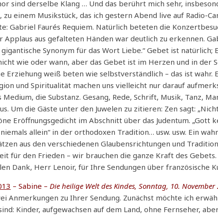
Chor sind derselbe Klang … Und das berührt mich sehr, insbeso
, zu einem Musikstück, das ich gestern Abend live auf Radio-C
te: Gabriel Faurés Requiem. Natürlich beteten die Konzertbes
er Applaus aus gefalteten Händen war deutlich zu erkennen. Ga
s gigantische Synonym für das Wort Liebe.“ Gebet ist natürlich; E
n nicht wie oder wann, aber das Gebet ist im Herzen und in der 
 Erziehung weiß beten wie selbstverständlich – das ist wahr. E
gion und Spiritualität machen uns vielleicht nur darauf aufmer
Medium, die Substanz. Gesang, Rede, Schrift, Musik, Tanz, Ma
. Um die Gäste unter den Juwelen zu zitieren: Zen sagt: „Nicht
höne Eröffnungsgedicht im Abschnitt über das Judentum. „Gott 
t niemals allein“ in der orthodoxen Tradition… usw. usw. Ein wah
hätzen aus den verschiedenen Glaubensrichtungen und Traditio
it für den Frieden – wir brauchen die ganze Kraft des Gebets
len Dank, Herr Lenoir, für Ihre Sendungen über französische Ku
013
– Sabine –
Die heilige Welt des Kindes, Sonntag, 10. November 
zwei Anmerkungen zu Ihrer Sendung. Zunächst möchte ich erwäh
sind: Kinder, aufgewachsen auf dem Land, ohne Fernseher, abe