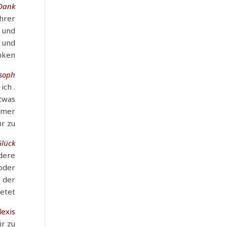
Dank.
Ihrer
h und
m und
nken!
osoph
 ich
etwas
immer
r zu.
Glück
ndere
 oder
, der
etet.
exis,
ir zu