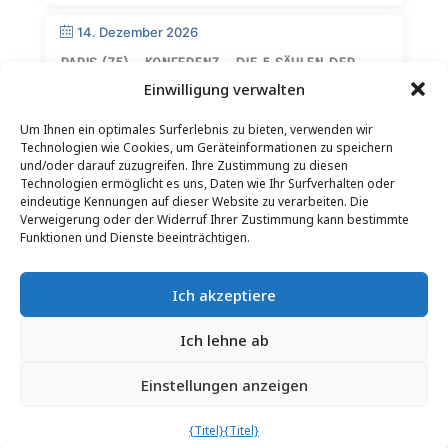
14. Dezember 2026
PARIS (75) – KONFERENZ – DIE 5 SÄULEN DER
WEISHEIT
Einwilligung verwalten
Um Ihnen ein optimales Surferlebnis zu bieten, verwenden wir
Technologien wie Cookies, um Geräteinformationen zu speichern
und/oder darauf zuzugreifen. Ihre Zustimmung zu diesen
Technologien ermöglicht es uns, Daten wie Ihr Surfverhalten oder
eindeutige Kennungen auf dieser Website zu verarbeiten. Die
Verweigerung oder der Widerruf Ihrer Zustimmung kann bestimmte
KONTAKT
–
RECHTLICHE HINWEISE
–
LESERSEITE
–
Funktionen und Dienste beeinträchtigen.
NEWSLETTER-ABONNEMENT
Ich akzeptiere
Ich lehne ab
Einstellungen anzeigen
© 2025 – FRÉDÉRIC LENOIR – ALLE RECHTE VORBEHALTEN
{Titel}
{Titel}