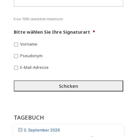
0 sur 1000 caractères maximum
Bitte wählen Sie Ihre Signaturart
*
Vorname
Pseudonym
E-Mail-Adresse
C
A
P
T
C
H
A
TAGEBUCH
3. September 2026