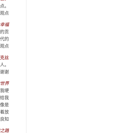
有点
观点。
论幸福
的贡
现代的
观点。
克丝
班人。
谢谢！
界……
让我哽
下给我
己像是
扎着放
良知！
仰之路