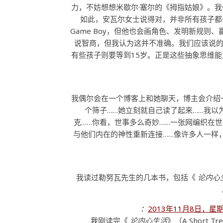
力，不妨想想米歇尔·塞尔的《拇指姑娘》。
如此，安瓦尔女士说得对，并非所有孩子都
Game Boy，但他也会画角色、发明新规
说智商，但我认为这并不准确。我们应该说的
有些孩子则要等到15岁。正是这些抽象思维
我偶尔会在一个博客上和她聊天，博主会介绍
个筛子……她立刻就自己读了起来……我以
克……你看，世事多么奇妙……一张网编织在
与他们内在的神性重新连接……像许多人一样
我读过勒努瓦先生的几本书，包括《
论内心
2013年11月8日，星
我
刚读完《
论内心生活
》（A Short T