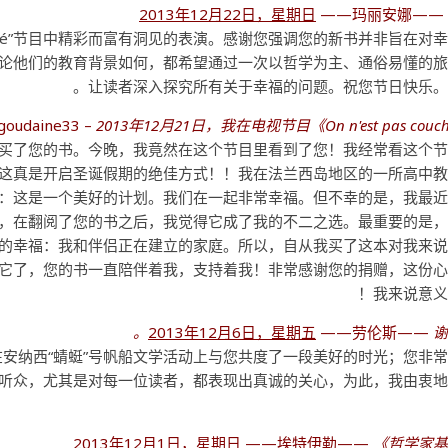
2013年12月22日，星期日
——玛丽安娜—
s couché”节目中精彩而富有洞见的表演。感谢您强调您的新书并非旨在对
论他们的教育背景如何，都希望通过一次以哲学为主、通俗易懂的
让读者深入探究所有关于幸福的问题。祝您节日快乐。
igoudaine33 –
2013年12月21日，我在电视节目《On n'est pas couc
买了您的书。今晚，我竟然在这个节目里看到了您！我经常看这个
这真是开启圣诞假期的绝佳方式！！我在法兰西岛地区的一所高中
：这是一个美好的计划。我们在一起非常幸福。但不幸的是，我最
，在翻阅了您的书之后，我觉得它成了我的不二之选。最重要的是
的幸福：我和伴侣正在建立的家庭。所以，自从我买了这本对我来
它了，您的书一直陪伴着我，支持着我！非常感谢您的捐赠，这份
我来说意义
2013年12月6日，星期五
——劳伦斯——
谢
安纳西“蜻蜓”号帆船文学活动上与您共度了一段美好的时光；您非
对听众，尤其是对每一位读者，都表现出真诚的关心，为此，我由衷
2013年12月1日，星期日
——埃特伊勒——
《哲学家