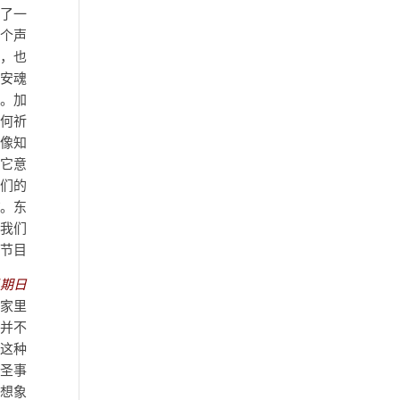
读了一
一个声
鸣，也
《安魂
中。加
如何祈
就像知
它意
宾们的
”。东
—我们
节目。
星期日
，家里
念并不
持这种
神圣事
到想象