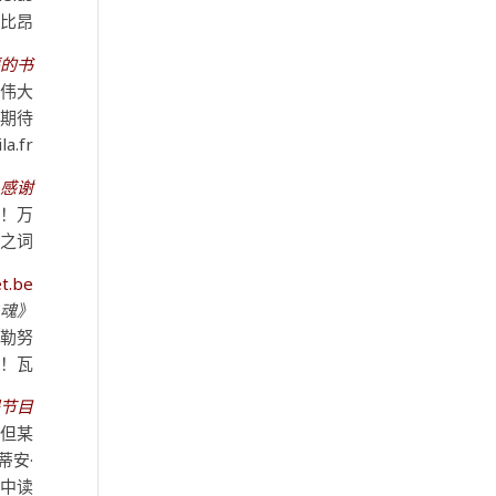
比昂？
书……
最伟大
！期待
.fr
感谢
奋！万
之词！
et.be
《世界之魂》（L’âme du monde）
·勒努
瓦！
节目。
，但某
蒂安·
页中读