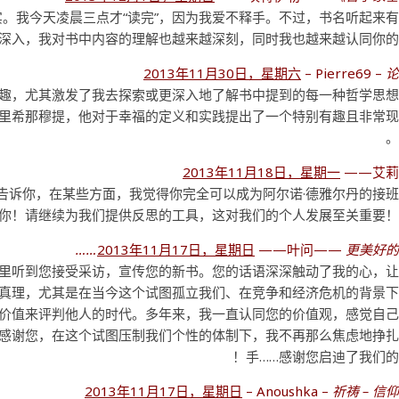
实。我今天凌晨三点才“读完”，因为我爱不释手。不过，书名听起来
的深入，我对书中内容的理解也越来越深刻，同时我也越来越认同你的
2013年11月30日，星期六
– Pierre69 –
趣，尤其激发了我去探索或更深入地了解书中提到的每一种哲学思想
里希那穆提，他对于幸福的定义和实践提出了一个特别有趣且非常
2013年11月18日，星期一
——艾莉
告诉你，在某些方面，我觉得你完全可以成为阿尔诺·德雅尔丹的接
你！请继续为我们提供反思的工具，这对我们的个人发展至关重要！
2013年11月17日，星期日
——叶问——
更美好的世
里听到您接受采访，宣传您的新书。您的话语深深触动了我的心，
的真理，尤其是在当今这个试图孤立我们、在竞争和经济危机的背景
价值来评判他人的时代。多年来，我一直认同您的价值观，感觉自
感谢您，在这个试图压制我们个性的体制下，我不再那么焦虑地挣
手……感谢您启迪了我们的
2013年11月17日，星期日
– Anoushka –
祈祷 – 信