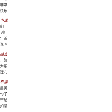
，非常
快乐！
小说！
它们。
一刻！
！告诉
说吗？
–
感言
极、鲜
为更
理心。
福！！
启美
的句子
它带给
如意。