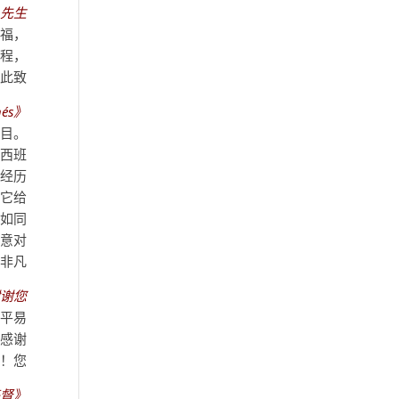
—
先生
幸福
旅程，
此致。
hés》
节目。
教西班
近经历
，它给
说如同
心意对
非凡！
谢您。
常平易
地感谢
您！
基督》