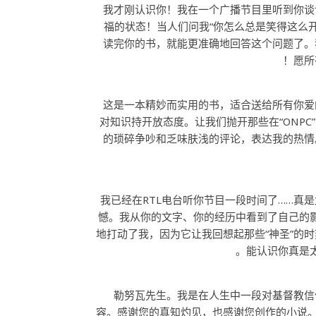
！我才刚认识你！我在一个广播节目里听到你
福的状态！当人们问我“你怎么总是笑得这​​么
读完你的书，就能更准确地回答这个问题了。
愿所
这是一本精妙而实用的书，适合送给所有你爱
对知识持开放态度。让我们抛开那些在“ONPC”（O
的琐碎争吵和乏味肤浅的评论，表达我的热情
我已经在RTL电台听你节目一段时间了……真
憾。我从你的文字、你的经历中看到了自己的
地打动了我，因为它让我回想起那些“神圣”的
能认识你真是
勒努瓦先生。我是在人生中一段对基督教信
容。感谢您的真知灼见，也感谢您创作的小说