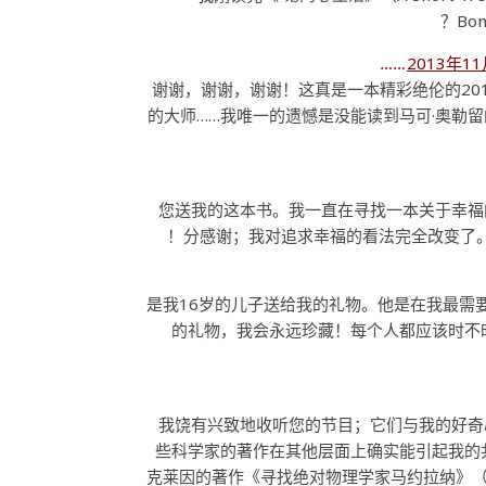
Bo
2013年1
谢谢，谢谢，谢谢！这真是一本精彩绝伦的20
的大师……我唯一的遗憾是没能读到马可·奥勒
您送我的这本书。我一直在寻找一本关于幸福
分感谢；我对追求幸福的看法完全改变了。
是我16岁的儿子送给我的礼物。他是在我最需
的礼物，我会永远珍藏！每个人都应该时不
我饶有兴致地收听您的节目；它们与我的好奇
些科学家的著作在其他层面上确实能引起我的
克莱因的著作《寻找绝对物理学家马约拉纳》（In Search