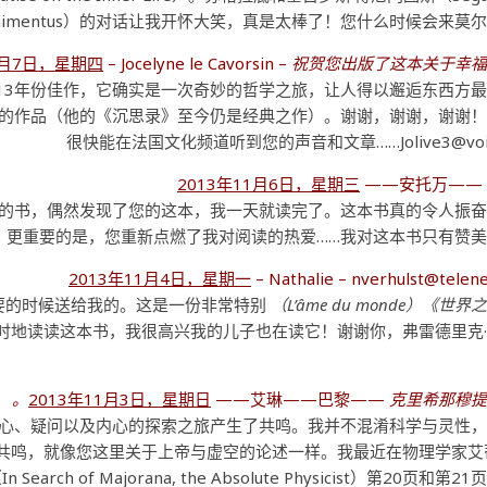
nimentus）的对话让我开怀大笑，真是太棒了！您什么时候会来莫尔
1月7日，星期四
– Jocelyne le Cavorsin –
祝贺您出版了这本关于幸福的
13年份佳作，它确实是一次奇妙的哲学之旅，让人得以邂逅东西方
留的作品（他的《沉思录》至今仍是经典之作）。谢谢，谢谢，谢谢
很快能在法国文化频道听到您的声音和文章……Jolive3@voila
2013年11月6日，星期三
——安托万——
的书，偶然发现了您的这本，我一天就读完了。这本书真的令人振
更重要的是，您重新点燃了我对阅读的热爱……我对这本书只有赞美
2013年11月4日，星期一
– Nathalie – nverhulst@telen
要的时候送给我的。这是一份非常特别
时地读读这本书，我很高兴我的儿子也在读它！谢谢你，弗雷德里克
2013年11月3日，星期日
——艾琳——巴黎——
克里希那穆提
心、疑问以及内心的探索之旅产生了共鸣。我并不混淆科学与灵性
共鸣，就像您这里关于上帝与虚空的论述一样。我最近在物理学家艾
 of Majorana, the Absolute Physicist）第20页和第21