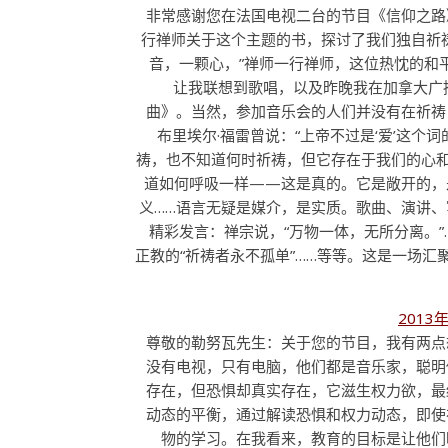
非常感谢您在法国电视二台的节目《信仰之路
行禅师关于这个主题的书，探讨了我们独自祈
音，一颗心，”禅师一行禅师，这位热忱的和
让我联想到歌唱，以及昨晚我在加拿大广
曲》。当然，参加音乐会的人们并没有在祈祷
布里埃尔·福雷曾说：“上帝不过是‘爱’这
祷，也不知道何时祈祷，但它存在于我们的心和
道如何呼吸一样——这是真的。它是敞开的，
义……语言无疑是媒介，是实质。歌曲、演讲
精彩发言：禅宗说，“万物一体，无所分离。”
正教的“祈祷者永不孤单”……等等。这是一场
2013
尊敬的勒努瓦先生：关于您的节目，我有两点
没有电视，只有电脑，他们都是音乐家，聪明
存在，但恐惧却真实存在，它滋生权力欲，最
动态的平衡，通过解读恐惧和权力动态，即使
物的学习。在我看来，教育的目标是让他们