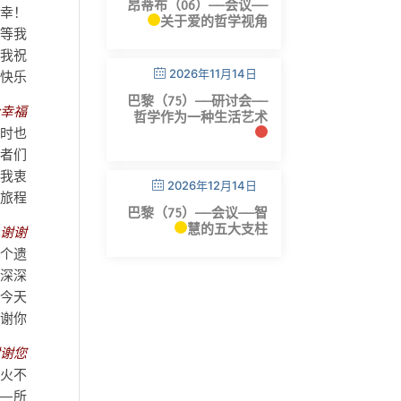
昂蒂布（06）——会议——
：幸
关于爱的哲学视角
 等我
！我祝
2026年11月14日
快乐！
巴黎（75）——研讨会——
幸福：
哲学作为一种生活艺术
同时也
记者们
。我衷
2026年12月14日
旅程。
巴黎（75）——会议——智
慧的五大支柱
—
谢谢！
这个遗
，深深
，今天
谢你。
谢您，
水火不
—所