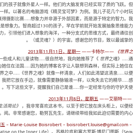
我们的孩子就像外星人一样。他们的大脑发育已经实现了质的飞跃。
一样。以著名的电脑游戏《精灵宝可梦》为例。我儿子花几个小时
则、赢得摄影比赛……想象力并非源于外部因素，而是源于特定的智力。
是想象力。智商超过130的孩子，早在学前就开始发展抽象思维能
能力，引领他们进入想象的海洋，一种分支式的思维方式，最终通往
（或灵魂？）的宇宙。感谢您的节目，致以最诚挚的
2013年11月11日，星期一
——卡特尔——
《世界
一些成人和儿童读物……很自然地，我向她推荐了《
世界
之魂》……
为她住在法国……因为她的博客名字让人联想到森林，但实际上她住
世界之中……《世界之魂》就像一杯清泉，人们如此渴望这清泉……以
，我把它放在手边，就像需要静脉输液一样，以免失去它的精华……
写下这些文字，提醒我们自己是谁……你一定经常与你的守护天使
2013年11月8日，星期五
——艾丽特—
生活简论》
，我非常喜欢这本书，以至于把它放在床头柜上，以便经
阅。非常感谢您，勒努瓦先生，请继续带给我如此迫切需要的内心
期五
– Marie-Louise Boisrobert – boisrobert.louise@gmail.com 
reatise on the Inner Life）。苏格拉底和塞古罗斯·博尼门图斯（Segu