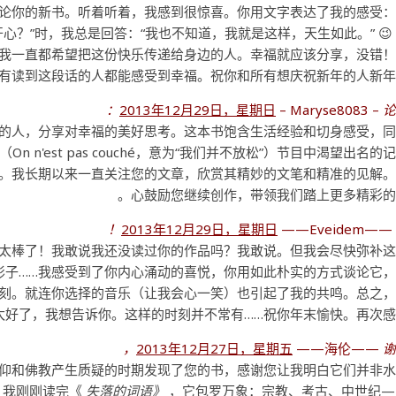
谈论你的新书。听着听着，我感到很惊喜。你用文字表达了我的感受
开心？”时，我总是回答：“我也不知道，我就是这样，天生如此。” 😉
我一直都希望把这份快乐传递给身边的人。幸福就应该分享，没错
有读到这段话的人都能感受到幸福。祝你和所有想庆祝新年的人新年
2013年12月29日，星期日
– Maryse8083 –
论
的人，分享对幸福的美好思考。这本书饱含生活经验和切身感受，
n n'est pas couché，意为“我们并不放松”）节目中渴望出名的
。我长期以来一直关注您的文章，欣赏其精妙的文笔和精准的见解
心鼓励您继续创作，带领我们踏上更多精彩的
2013年12月29日，星期日
——Eveidem—
是太棒了！我敢说我还没读过你的作品吗？我敢说。但我会尽快弥补
影子……我感受到了你内心涌动的喜悦，你用如此朴实的方式谈论它
时刻。就连你选择的音乐（让我会心一笑）也引起了我的共鸣。总之
太好了，我想告诉你。这样的时刻并不常有……祝你年末愉快。再次感
2013年12月27日，星期五
——海伦——
谢
仰和佛教产生质疑的时期发现了您的书，感谢您让我明白它们并非
。我刚刚读完《
失落的词语》
，它包罗万象：宗教、考古、中世纪—