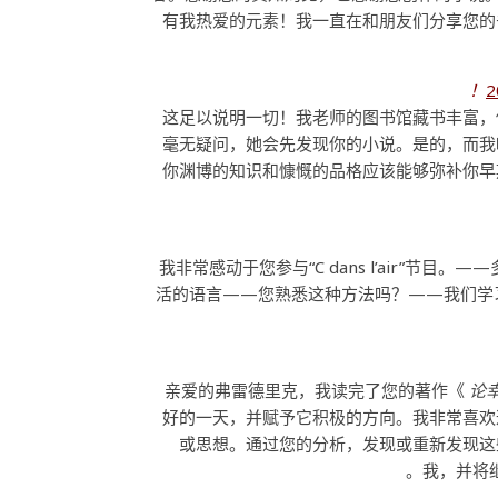
有我热爱的元素！我一直在和朋友们分享您的
这足以说明一切！我老师的图书馆藏书丰富，
毫无疑问，她会先发现你的小说。是的，而我
你渊博的知识和慷慨的品格应该能够弥补你早
我非常感动于您参与“C dans l’air”
活的语言——您熟悉这种方法吗？——我们学
亲爱的弗雷德里克，我读完了您的著作《
论幸
好的一天，并赋予它积极的方向。我非常喜欢
或思想。通过您的分析，发现或重新发现这
我，并将