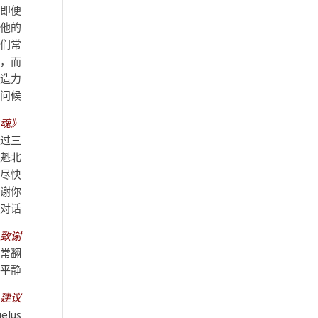
但即便
玩他的
我们常
力，而
创造力
问候。
之魂》
通过三
在魁北
便尽快
感谢你
对话。
—
致谢
常翻
平静。
–
建议：
elus