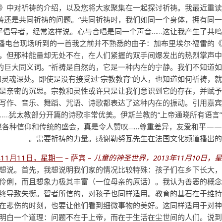
》中对祈祷的介绍，以及您将大家聚集在一起探讨祈祷。我最近重
祷还是共同祈祷的问题。“共同祈祷时，我们如同一个身体，拥有同
平倡导者，经常这样说。心与合唱是同一个声音……这让我产生了共
播电台现场听到的一首我之前并不熟悉的曲子：加布里埃尔·福雷的
，但那种能量却无处不在，在人们紧握的双手间爆发出的热烈掌声
个词的巨大同义词。”祈祷是自然的，它是一种内在的宁静。我们不知道
灵魂深处。即使是没有接受过“宗教教育”的人，也知道如何祈祷，
是亲密的沉思。宗教和灵性或许只是让我们意识到它的存在，并赋予
、写作、音乐、舞蹈、咒语、诗歌都表达了这种内在的振动。引用嘉
……犹太教部分开篇的诗歌非常优美。伊斯兰教的“上帝通晓所有语言
汇聚各种信仰和传统的盛会，真是令人赞叹……尊重差异，友爱和平—
需要祈祷的力量。感谢勒努瓦先生在法国文化频道播出的
年11月11日，星期一
– 萨宾 –
儿童的神圣世界，2013年11月10日，
想说。首先，我想说明我们家的情况比较特殊：孩子们在乡下长大
伶俐，而且想象力极其丰富（一位母亲的原话）。我认为善恶的概
终导致失衡。智者所信的，对孩子也同样适用。教育的基石在于维
在悲伤的时刻，也要让他们看到细微事物的美好。这同样适用于对
明白一个道理：问题不在于上帝，而在于生活在尘世间的人们。说