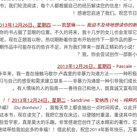
书；我们轮流阅读，每个人都根据自己的经历解读您的信息！所以
感谢您启迪了我们。祝您节日
2013年12月26日，星期四
——凯瑟琳——
我迫不及待地想读你的新
你的书占据了显眼的位置。不久的将来，我十几岁的女儿也会发现
呢，现在正翘首以盼，热切期盼着你宣布开始创作下一部作品的那
期作品中可能存在的些许不足，并为我们带来一部真正精彩的小说
我，你会尝试创作一部新小
2013年12月26日，星期四
– Pascale 
节目。——多年来，我一直在接触马歇尔·卢森堡的非暴力沟通方法——一种积
习与自己的感受和需求建立联系——非暴力沟通是一种引导我们成长
有人情味的人的指南——善待自己和他人，既真诚又富有同
2013年12月24日，星期二
– Sandrine – 安纳西 (74) –
纯粹的幸
福》（Du Bonheur）
，我每天早上都会抽出一点时间阅读，以此开
这本书，现在读完了，我把它放在床边，以便随时重温，重读其中
些哲学家，真是莫大的乐趣。非常感谢您创作了这本精彩的著作，
继续带给我如此多的幸福！！借此机会，祝您2014年新年快乐，万事