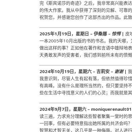
完《斯宾诺莎的奇迹》之后，我非常高兴能表
的伟大作家。我从中获得了深刻的见解、可靠
祝贺您，并感谢您创作了这部杰出的作品。此致
2025年1月19日，星期日 – 伊桑娜 –
惊愕
|
皮
一本2005年10月出版的书的书名。我的天
做出这样的事？正如他在著作和言语中雄辩地
天勇敢发声的受害者，我们感到前所未有的愤
2024年10月19日，星期六 – 吉莉安 –
谢谢
|
我意识到，尽管人生有起有落，但依然值得珍惜
有高峰。没有什么是理所当然的，但只要坚持不
些在生活中寻找意义的人们的心灵；而我就是
2024年9月7日，星期六 – moniquerenault016[
读三遍，力求充分理解这些智者聚集一堂时的
一回事，但有必要特意指出她所属的共济会吗
智慧和才智无关，这几乎是一种侮辱。对人进