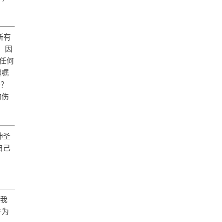
所有
，因
任何
遗嘱
吗？
的伤
神圣
自己
。我
并为