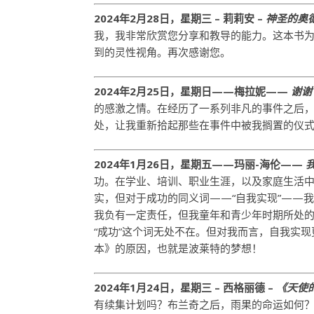
2024年2月28日，星期三 – 莉莉安 –
神圣的奥
我，我非常欣赏您分享和教导的能力。这本书
到的灵性视角。再次感谢您。
2024年2月25日，星期日——梅拉妮——
谢谢
的感激之情。在经历了一系列非凡的事件之后
处，让我重新拾起那些在事件中被我搁置的仪
2024年1月26日，星期五——玛丽-海伦——
功。在学业、培训、职业生涯，以及家庭生活
实，但对于成功的同义词——“自我实现”——
我负有一定责任，但我童年和青少年时期所处
“成功”这个词无处不在。但对我而言，自我实
本》的原因，也就是波莱特的梦想！
2024年1月24日，星期三 – 西格丽德 –
《天使
有续集计划吗？布兰奇之后，雨果的命运如何？