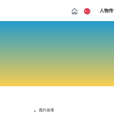
人物传
。
图片
故事