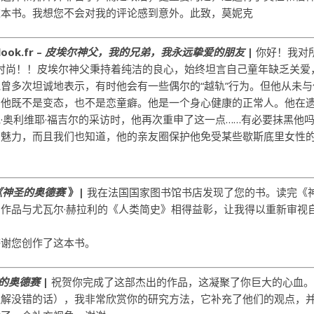
这本书。我想您不会对我的评论感到意外。此致，莫妮克
ook.fr –
皮埃尔神父，我的兄弟，我永远挚爱的朋友
|
你好！我对
时尚！！皮埃尔神父秉持着纯洁的良心，始终坦言自己童年缺乏关爱
曾多次坦诚地表示，有时他会有一些偶尔的“越轨”行为。但他从未与
。他既不是变态，也不是恋童癖。他是一个身心健康的正常人。他在
·奥利维耶·福吉尔的采访时，他再次重申了这一点……有必要抹黑他
有魅力，而且我们也知道，他的亲友圈保护他免受某些歇斯底里女性
《神圣的奥德赛
》|
我在法国国家图书馆书店发现了您的书。读完《
作品与尤瓦尔·赫拉利的《人类简史》相得益彰，让我得以重新审视
感谢您创作了这本书。
的奥德赛
|
祝贺你完成了这部杰出的作品，这凝聚了你巨大的心血
理解没错的话），我非常欣赏你的研究方法，它补充了他们的观点，