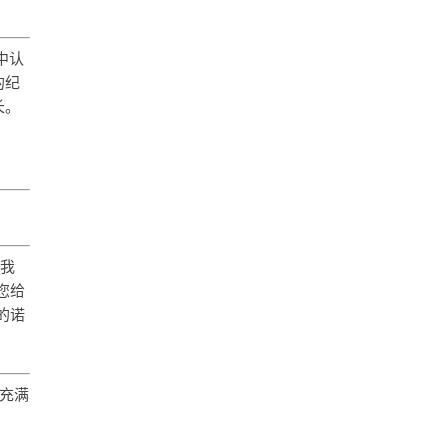
中认
的纪
长。
，我
您给
的诺
充满