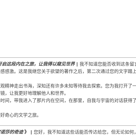
开启这段内在之旅，让我得以窥见世界
|
我不知道您能否收到这条留
深感感激。这是我继您关于欲望的著作之后，第二次通过您的文字踏
乐观精神走出书海，深知还有许多未知等待我去探索。您为我打开了
滤镜，让我更好地理解他人和世界。
了时间，带我进入了那片内在空间，在那里，自我与宇宙的对话获得
们好奇心的文学之旅。
宾诺莎的奇迹
》 |
您好，我不知道这些话能否传达给您，但无论如何