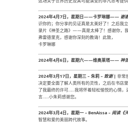
这场关于世界历史及其可能演变的非凡思考提
2024年4月7日，星期日——卡罗琳娜——
谢
识你的；你分享的见证真是太美好了！之后我立
录片《神圣之路》——真是太棒了！感谢你，
弗雷德里克，感谢你深刻的教诲！此致，
卡罗琳娜
2024年4月6日，星期六——维奥莱塔——
神
2024年3月17日，星期三 – 朱莉 –
致谢
|
非常
决定要全面了解人类所有的灵性，之后在书店里
了我最终的许可……我将怀着轻松愉悦的心情，
言……小朱莉感谢您。
2024年3月4日，星期一 – BenAissa –
阅读《
智慧和爱的美丽跨代故事。