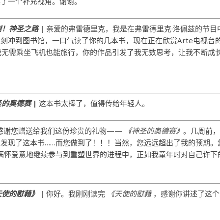
供了一个补充视角。谢谢。
谢！神圣之路
|
亲爱的弗雷德里克，我是在弗雷德里克·洛佩兹的节目
刻冲到图书馆，一口气读了你的几本书，现在正在欣赏Arte电视台
我无需乘坐飞机也能旅行，你的作品引发了我无数思考，让我不断成
圣的奥德赛
|
这本书太棒了，值得传给年轻人。
感谢您赠送给我们这份珍贵的礼物——
《神圣的奥德赛》
。几周前
发现了这本书……而您做到了！！！当然，您远远超出了我的预期。
满怀爱意地继续参与到重塑世界的进程中，正如我童年时对自己许下
天使的慰藉》
|
你好。我刚刚读完
《天使的慰藉
，感谢你讲述了这个