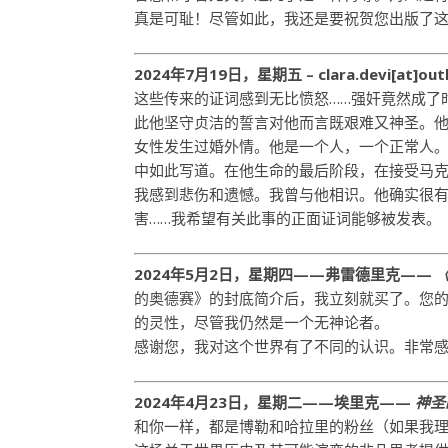
真是可耻！尽管如此，我还是要祝贺您出版了
2024年7月19日，星期五 – clara.devi[at]outl
这些传来的证词感到无比愤怒……强奸竟然成了
此他坚守贞洁的誓言对他而言既艰难又神圣。他
女性发生过婚外情。他是一个人，一个正常人
中如此写道。在他生命的最后阶段，在接受马克
我感到悲伤和遗憾。我曾与他相识。他确实很
害……我希望有关此事的正面证词能够被发表。
2024年5月2日，星期四——弗雷德里克——
的奥德赛》的封底简介后，我立刻就买了。您的
的灵性，尽管我仍然是一个无神论者。
感谢您，我对这个世界有了不同的认识。非常
2024年4月23日，星期二——埃里克——
神圣
和你一样，都是博勒和哈拉里的粉丝（如果我