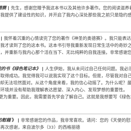
德赛
|
先生，感谢您赠予我这本书以及其他许多著作。您的阅读滋养
为我提供了建设性的知识，并开启了我内心深处那些我之前只是隐约
|
我怀着沉重的心情读完了您的著作《神圣的奥德赛》。我只能表
，我才读到了您的这本书。这本书引导我重新发现日常生活中的奇妙
式，并重新与我内心那个活在当下、无比纯粹的自我连接。非常感谢
我的书《绿色笔记本》
|
人生伊始，我从未问过自己任何问题。我必
中取得成功。我觉得我可以说我实现了这个目标。但是，尽管我对自
我却无法坦然面对。从这个角度来看，我的信心动摇了。为什么呢？
的环境并没有帮助我理解表达愿望、深入内心、发现梦想的重要性。
现更为重要。因此，我需要首先学会了解自己。这就是我想要写《绿色
的慰藉
》 |
非常感谢您的作品，我非常喜欢。请问：您的《天使的慰
再次感谢，来自波尔多（33）的西格丽德