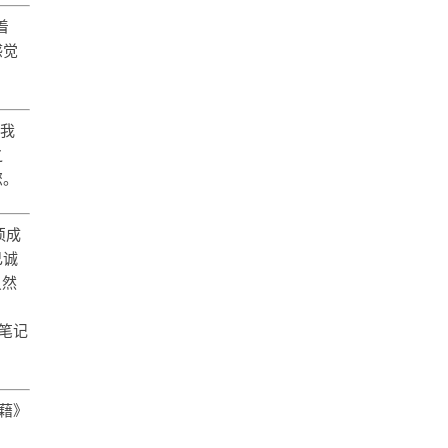
着
感觉
达我
之
您。
须成
己诚
虽然
笔记
藉》