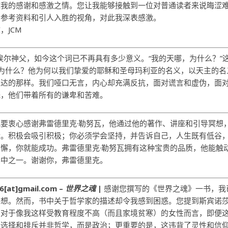
达我的感谢和感激之情。您让我能够接触到一位对普通读者来说晦涩
的参考资料和引人入胜的视角，对此我深表感激。
，JCM
埃尔神父，如今这个词已不再具有多少意义。“我的天哪，为什么？”
哪，为什么？他为何以我们挚爱的耶稣和圣母玛利亚的名义，以天主的名
表达的那样。我们哑口无言，内心却充满反抗，面对谎言和虚伪，面
慨，他们带着所有的谦卑和苦难。
我要衷心感谢弗雷德里克·勒努瓦，他通过他的著作、讲座和引导冥想
。积极会吸引积极；你必须学会​​坚持，并告诉自己，人生既有低谷
懈，你就能成功。弗雷德里克·勒努瓦拥有这种宝贵的品质，他能触
其中之一。谢谢你，弗雷德里克。
at]gmail.com –
世界之魂
|
感谢您撰写的《世界之魂》一书，我
思想。然而，书中关于哲学家的描述却令我感到困惑。您提到斯宾诺
？对于像我这样受教育程度不高（而且家境贫寒）的女性而言，即便
行选择和排斥并非哲学，而是政治；更重要的是，这违背了灵性和信