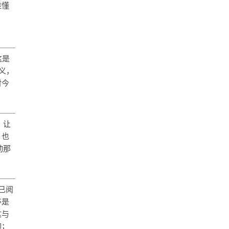
难懂
这是
义，
对今
，让
，也
动那
已阅
莎是
这与
仰；