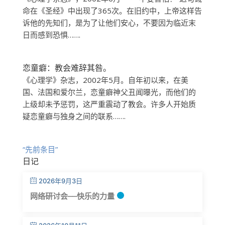
命在《圣经》中出现了365次。在旧约中，上帝这样告
诉他的先知们，是为了让他们安心，不要因为临近末
日而感到恐惧…….
恋童癖：教会难辞其咎。
《心理学》杂志，2002年5月。自年初以来，在美
国、法国和爱尔兰，恋童癖神父丑闻曝光，而他们的
上级却未予惩罚，这严重震动了教会。许多人开始质
疑恋童癖与独身之间的联系…….
“先前条目”
日记
2026年9月3日
网络研讨会——快乐的力量