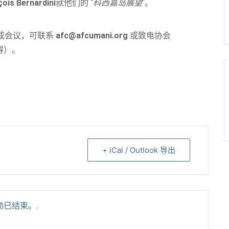
ois Bernardini
就他们的
“科西嘉岛展望”
。
或会议，可联系
afc@afcumani.org
或致电协会
得）。
+ iCal / Outlook 导出
动已结束。.