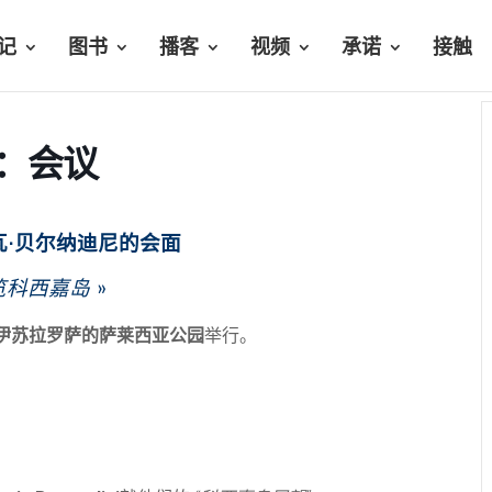
记
图书
播客
视频
承诺
接触
：会议
瓦·贝尔纳迪尼的会面
览科西嘉岛
»
伊苏拉罗萨的萨莱西亚公园
举行。