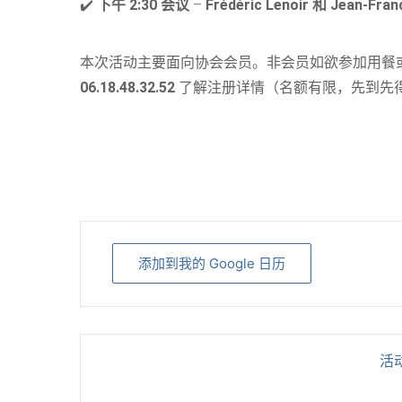
✔️
下午 2:30 会议
–
Frédéric Lenoir 和 Jean-Franç
本次活动主要面向协会会员。非会员如欲参加用餐
06.18.48.32.52
了解注册详情（名额有限，先到先
添加到我的 Google 日历
活