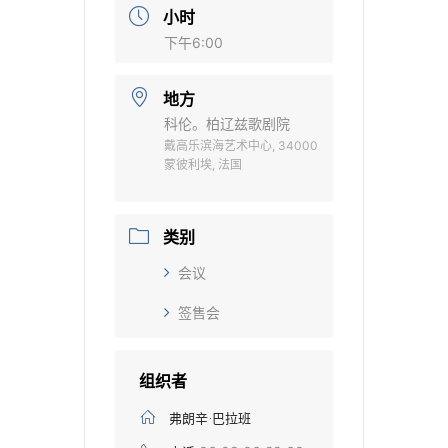
小时
下午6:00
地方
科伦。柏辽兹歌剧院
戴高乐滨海艺术中心, 34000
蒙彼利埃, 法国
类别
会议
签售会
组织者
弗朗辛·巴拉班