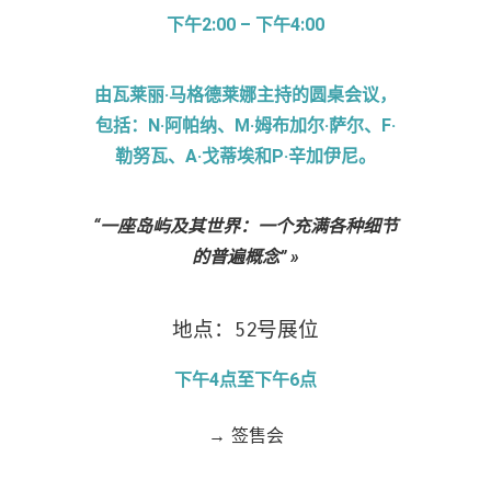
下午2:00 – 下午4:00
由瓦莱丽·马格德莱娜主持的圆桌会议，
包括：N·阿帕纳、M·姆布加尔·萨尔、F·
勒努瓦、A·戈蒂埃和P·辛加伊尼。
“一座岛屿及其世界：一个充满各种细节
的普遍概念”
»
地点：52号展位
下午4点至下午6点
→ 签售会