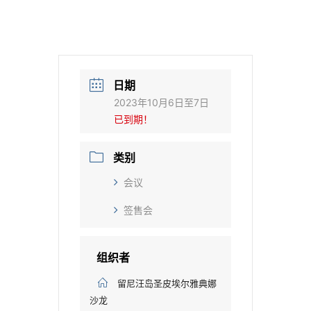
日期
2023年10月6日至7日
已到期！
类别
会议
签售会
组织者
留尼汪岛圣皮埃尔雅典娜
沙龙