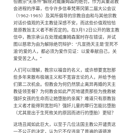
但教宗“无条件”解除对威廉姆森的绝罚，作为其重返教
会进程的序幕，也令许多信奉梵蒂冈第二届大公会议
（1962-1965）及其所倡导的宗教自由和与其他宗教
对话价值观的天主教徒深感不安，而这些价值观恰恰
是原教旨主义者不断否定的。在3月12日公开的致主教
信中，教宗承认在处理威廉姆森案时存在错误，并试
图以慈悲为由为解除绝罚辩护：“凡宣扬天主是‘至死不
渝’的爱的人，都必须为爱作见证：以爱奉献自己，关
爱受苦之人。”
人们可以理解，教宗以福音的名义，或许想要宽恕那
些多年来散布极端主义和不宽容言论的人，并给予他
们第二次机会。但教会为何仍然禁止离异再婚的天主
教徒领圣餐？为何教会如此严厉地谴责那些为挽救被
强奸女孩的生命而让她堕胎的亲属？难道只有原教旨
主义者才能得到宽恕吗？强奸儿童的罪行怎能比堕胎
（尤其是出于生死攸关的原因而进行的堕胎）更轻？
这场丑闻如此巨大，以至于几位法国主教公开谴责这
一不公正的决定，认为它不仅违背了普遍的道德准