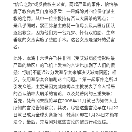
“信仰之敌”或反教权主义者。两起严重的事件，恰恰暴
露了教会高层自身的矛盾：一是解除对四位保守派主
教的绝罚，其中一位主教持有否认大屠杀的观点；二
是几乎同时，累西腓总主教将一位母亲及其医疗团队
逐出教会，因为他们为一名九岁、怀有双胞胎、生命
垂危的女孩实施了堕胎手术。这名女孩是强奸的受害
者。.
此外，本笃十六世在飞往非洲（受艾滋病疫情影响最
严重的地区）的飞机上发表的言论也加剧了人们的愤
怒：“我们不能通过分发避孕套来解决艾滋病问题；相
反，使用避孕套会加剧这个问题。” 第一起事件之所以
引发众怒，主要是因为威廉姆森主教发表了令人憎恶
的否认纳粹大屠杀的言论，以及梵蒂冈的三重失职：
首先，梵蒂冈未能将早在2008年11月就已为知情人士
所知的言论告知教宗；其次，尽管这些言论早在1月22
日就已成为全球头条新闻，梵蒂冈却在1月24日才颁布
法令；最后，梵蒂冈对这些言论的谴责行动迟缓。.