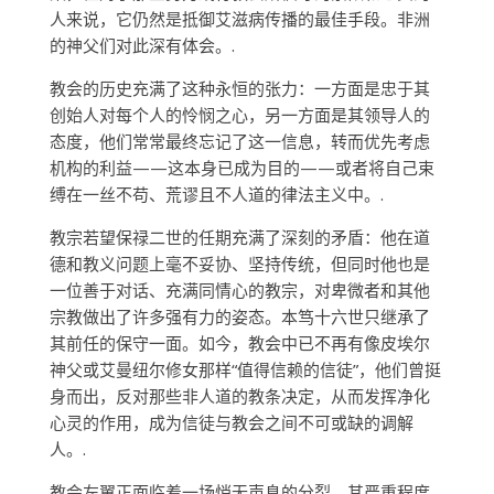
人来说，它仍然是抵御艾滋病传播的最佳手段。非洲
的神父们对此深有体会。.
教会的历史充满了这种永恒的张力：一方面是忠于其
创始人对每个人的怜悯之心，另一方面是其领导人的
态度，他们常常最终忘记了这一信息，转而优先考虑
机构的利益——这本身已成为目的——或者将自己束
缚在一丝不苟、荒谬且不人道的律法主义中。.
教宗若望保禄二世的任期充满了深刻的矛盾：他在道
德和教义问题上毫不妥协、坚持传统，但同时他也是
一位善于对话、充满同情心的教宗，对卑微者和其他
宗教做出了许多强有力的姿态。本笃十六世只继承了
其前任的保守一面。如今，教会中已不再有像皮埃尔
神父或艾曼纽尔修女那样“值得信赖的信徒”，他们曾挺
身而出，反对那些非人道的教条决定，从而发挥净化
心灵的作用，成为信徒与教会之间不可或缺的调解
人。.
教会左翼正面临着一场悄无声息的分裂，其严重程度