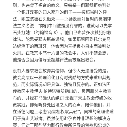
则，也违背了福音的教义。只需举一例耶稣拒绝判处
一个犯奸淫罪的妇人死刑的例子——按照当时的律
法，她应该被石头砸死——耶稣反而对当时的极端律
法主义者说：“你们中间谁是没有罪的，谁就可以先拿
石头打她”（约翰福音 8）。他自己也曾多次触犯宗教
律法。陀思妥耶夫斯基设想，如果耶稣回到托尔克马
达统治下的西班牙，他会因为宣扬良心自由而被判处
火刑。在教宗本笃十六世的教会中，人们不禁会想，
他是否会因为倡导爱超越律法而被逐出教会。
没有人要求教会放弃其信仰。但令人无法接受的是，
教会高层以一种理论化且有时残酷的方式来重申其规
范，而实际情况却是具体、独特且复杂的。正如法国
传教区主教伊夫·帕特诺特所指出的，累西腓总主教宣
布的、并经罗马确认的绝罚“无视了天主​​教会传统的牧
灵实践，即倾听身处困境之人的心声，陪伴他们，并
在道德问题上考虑‘两害相权取其轻’”。同样的道理也适
用于抗击艾滋病。虽然使用避孕套并非理想的解决方
案，但对于那些努力践行教会所倡导的禁欲和忠贞的