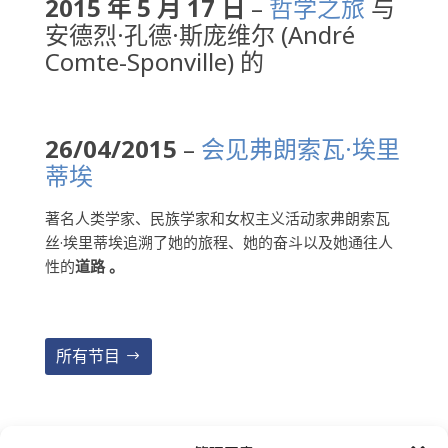
2015 年 5 月 17 日
–
哲学之旅
与
安德烈·孔德·斯庞维尔 (André
Comte-Sponville) 的
26/04/2015
–
会见弗朗索瓦·埃里
蒂埃
著名人类学家、民族学家和女权主义活动家弗朗索瓦
丝·埃里蒂埃追溯了她的旅程、她的奋斗以及她通往人
性的
道路
。
所有节目