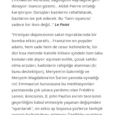
dönüyor: inancın gizemi… Abbé Pierre ortalığı
karıştırıyor. Duruşları bazılarını rahatlatacak,
bazılarını ise şok edecek. Bu ‘Tanrı isyancısı’
sadece bir ikon değil…”
Le Point
“Hristiyan düşüncesinin sakin topraklarında bir
bomba etkisi yarattı… Fransa'nın en popüler
adamı, hem sade hem de cesur kelimelerle, bir
dizi kısa metinde Katolik Kilisesi içindeki tüm tabu
konuları ele alıyor: eşcinsel evlilik, çocuk sahibi
olma arzuları, kadınların rahipliğe atanması (ki
bunu destekliyor), Meryem'in bakireliği ve
Meryem Magdalena'nın İsa'nın yanında oynadığı
rol. Emmaus'un kurucusuna bu meditasyonları
yazmasında çok ustaca yardımcı olan Frédéric
Lenoir, ikincisinin, II. John Paul'ün evrim teorisinin
geçerliliğini kabul etmesiyle yaşanan değişimden
"uyarılarak", on sekiz ay boyunca yüzlerce teolojik
soruyla boğuştuğunu anlatıyor. Özellikle yaratılışın