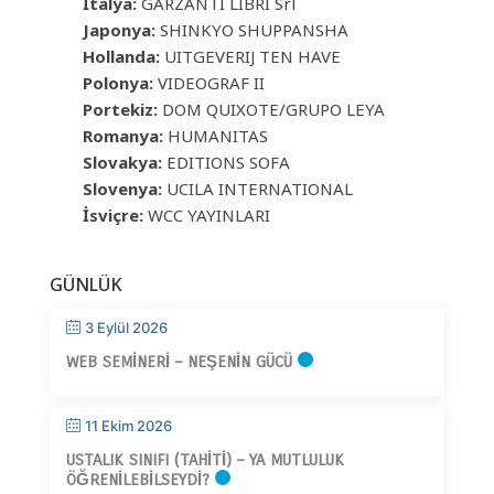
İtalya:
GARZANTI LIBRI Srl
Japonya:
SHINKYO SHUPPANSHA
Hollanda:
UITGEVERIJ TEN HAVE
Polonya:
VIDEOGRAF II
Portekiz:
DOM QUIXOTE/GRUPO LEYA
Romanya:
HUMANITAS
Slovakya:
EDITIONS SOFA
Slovenya:
UCILA INTERNATIONAL
İsviçre:
WCC YAYINLARI
GÜNLÜK
3 Eylül 2026
WEB SEMINERI – NEŞENIN GÜCÜ
11 Ekim 2026
USTALIK SINIFI (TAHITI) – YA MUTLULUK
ÖĞRENILEBILSEYDI?