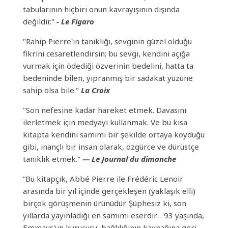
tabularının hiçbiri onun kavrayışının dışında
değildir."
- Le Figaro
"Rahip Pierre'in tanıklığı, sevginin güzel olduğu
fikrini cesaretlendirsin; bu sevgi, kendini açığa
vurmak için ödediği özverinin bedelini, hatta ta
bedeninde bilen, yıpranmış bir sadakat yüzüne
sahip olsa bile."
La Croix
"Son nefesine kadar hareket etmek. Davasını
ilerletmek için medyayı kullanmak. Ve bu kısa
kitapta kendini samimi bir şekilde ortaya koyduğu
gibi, inançlı bir insan olarak, özgürce ve dürüstçe
tanıklık etmek."
— Le Journal du dimanche
“Bu kitapçık, Abbé Pierre ile Frédéric Lenoir
arasında bir yıl içinde gerçekleşen (yaklaşık elli)
birçok görüşmenin ürünüdür. Şüphesiz ki, son
yıllarda yayınladığı en samimi eserdir… 93 yaşında,
Emmaus'un kurucusu, bağlılığının kaynağına geri