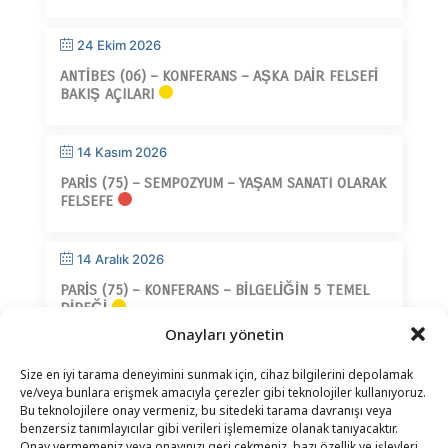
24 Ekim 2026
ANTIBES (06) – KONFERANS – AŞKA DAIR FELSEFI
BAKIŞ AÇILARI
14 Kasım 2026
PARIS (75) – SEMPOZYUM – YAŞAM SANATI OLARAK
FELSEFE
14 Aralık 2026
PARIS (75) – KONFERANS – BILGELIĞIN 5 TEMEL
DIREĞI
Onayları yönetin
Size en iyi tarama deneyimini sunmak için, cihaz bilgilerini depolamak
ve/veya bunlara erişmek amacıyla çerezler gibi teknolojiler kullanıyoruz.
Bu teknolojilere onay vermeniz, bu sitedeki tarama davranışı veya
benzersiz tanımlayıcılar gibi verileri işlememize olanak tanıyacaktır.
Onay vermemeniz veya onayınızı geri çekmeniz, bazı özellik ve işlevleri