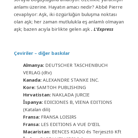
anlamı üzerine. Hayatın amacı nedir? Abbé Pierre
cevaplıyor: Aşk, iki özgürlüğün buluşma noktası
olan aşk; her zaman mutlulukla eş anlamlı olmayan
aşk; bazen acıyla birlikte gelen aşk
. L'Express
Çeviriler – diğer baskılar
Almanya:
DEUTSCHER TASCHENBUCH
VERLAG (dtv)
Kanada:
ALEXANDRE STANKE INC.
Kore:
SAMTOH PUBLISHING
Hırvatistan:
NAKLADA JURCIE
İspanya:
EDICIONES B, VIENA EDITIONS
(Katalan dili)
Fransa:
FRANSA LOISIRS
Fransa:
LES EDITIONS A VUE D'ŒIL
Macaristan:
BENCES KIADO és Terjesztö Kft