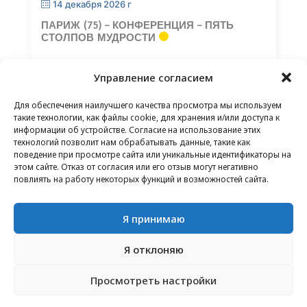
14 декабря 2026 г
ПАРИЖ (75) – КОНФЕРЕНЦИЯ – ПЯТЬ
СТОЛПОВ МУДРОСТИ
Управление согласием
Для обеспечения наилучшего качества просмотра мы используем
такие технологии, как файлы cookie, для хранения и/или доступа к
информации об устройстве. Согласие на использование этих
технологий позволит нам обрабатывать данные, такие как
КОНТАКТЫ
–
ЮРИДИЧЕСКАЯ ИНФОРМАЦИЯ
–
поведение при просмотре сайта или уникальные идентификаторы на
СТРАНИЦА ДЛЯ ЧИТАТЕЛЕЙ
–
ПОДПИСКА НА
этом сайте. Отказ от согласия или его отзыв могут негативно
НОВОСТНУЮ РАССЫЛКУ
повлиять на работу некоторых функций и возможностей сайта.
Я принимаю
Я отклоняю
© 2025 – ФРЕДЕРИК ЛЕНОИР – ВСЕ ПРАВА
Просмотреть настройки
ЗАЩИЩЕНЫ