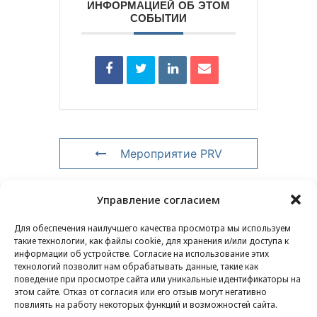
ИНФОРМАЦИЕЙ ОБ ЭТОМ
СОБЫТИИ
Мероприятие PRV
Мероприятие NXT
Управление согласием
Для обеспечения наилучшего качества просмотра мы используем
такие технологии, как файлы cookie, для хранения и/или доступа к
информации об устройстве. Согласие на использование этих
КОНТАКТЫ
–
ЮРИДИЧЕСКАЯ ИНФОРМАЦИЯ
–
технологий позволит нам обрабатывать данные, такие как
поведение при просмотре сайта или уникальные идентификаторы на
СТРАНИЦА ДЛЯ ЧИТАТЕЛЕЙ
–
ПОДПИСКА НА
этом сайте. Отказ от согласия или его отзыв могут негативно
НОВОСТНУЮ РАССЫЛКУ
повлиять на работу некоторых функций и возможностей сайта.