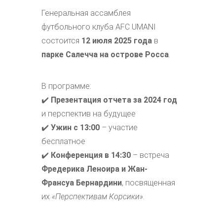
Генеральная ассамблея
футбольного клуба AFC UMANI
состоится
12 июля 2025 года
в
парке Салечча на острове Росса
.
В программе:
✔️
Презентация отчета за 2024 год
и перспектив на будущее
✔️
Ужин с 13:00
– участие
бесплатное
✔️
Конференция в 14:30
– встреча
Фредерика Леноира и Жан-
Франсуа Бернардини
, посвященная
их
«Перспективам Корсики»
.