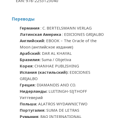
EAN: 978-2253123040
Переводы
Германия
: C. BERTELSMANN VERLAG
Латинская Америка
: EDICIONES GRIJALBO
Английский:
EBOOK –
The Oracle of the
Moon (английское издание)
Арабский:
DAR AL KHAYAL
Бразилия:
Suma / Objetiva
Корея:
CHANHAE PUBLISHING
Испания (кастильский):
EDICIONES
GRIJALBO
Греция:
DIAMANDIS AND CO.
Нидерланды:
LUITINGH-SIJTHOFF
Уитгеверий
Польша:
ALATROS WYDAWNICTWO
Португалия:
SUMA DE LETRAS
Румыния:
RAO INTERNATIONAL