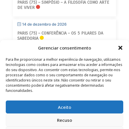
PARIS (75) – SIMPÓSIO – A FILOSOFIA COMO ARTE
DE VIVER
14 de dezembro de 2026
PARIS (75) – CONFERÊNCIA – OS 5 PILARES DA
SABEDORIA
Gerenciar consentimento
Para lhe proporcionar a melhor experiência de navegação, utilizamos
tecnologias como cookies para armazenar e/ou aceder a informações
do seu dispositivo. Ao consentir com estas tecnologias, permite-nos
processar dados como o seu comportamento de navegação ou
identificadores únicos neste site. Não consentir ou retirar o seu
CONTATO
–
AVISO LEGAL
–
PÁGINA DO LEITOR
–
consentimento poderá afetar negativamente determinadas
ASSINATURA DA NEWSLETTER
funcionalidades.
Aceito
Recuso
© 2025 – FRÉDÉRIC LENOIR – TODOS OS DIREITOS