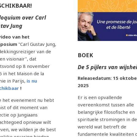
SCHIKBAAR!
loquium over Carl
tav Jung
video van het
posium
"Carl Gustav Jung,
dekkingsreiziger van de
BOEK
 en visionair", dat
atsvond op 8 november
De 5 pijlers van wijshe
 in het Maison de la
Releasedatum: 15 oktobe
ie in Parijs,
is nu
2025
chikbaar
!
Er is een opvallende
je het evenement nu hebt
overeenkomst tussen alle
ist of dit moment van
belangrijke filosofische en
ectie op Jungiaans
spirituele stromingen in de
achtegoed opnieuw wilt
wereld wat betreft de
ven, we wilden je de best
fundamentele kwaliteiten 
elijke ervaring bieden