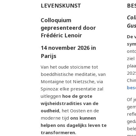
LEVENSKUNST
BE
Col
Colloquium
Gus
gepresenteerd door
Frédéric Lenoir
De 
sym
14 november 2026 in
ont
Parijs
ziel
pla
Van het oude stoïcisme tot
2025
boeddhistische meditatie, van
Chim
Montaigne tot Nietzsche, via
bes
Spinoza: elke presentatie zal
uitleggen
hoe de grote
Of 
wijsheidstradities van de
gem
oudheid
, het Oosten en de
refl
moderne tijd
ons kunnen
ged
helpen ons dagelijks leven te
bele
transformeren.
mog