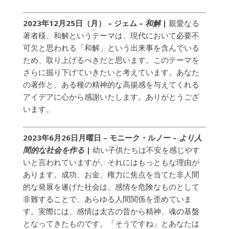
2023年12月25日（月） – ジェム –
和解
|
親愛なる
著者様、和解というテーマは、現代において必要不
可欠と思われる「和解」という出来事を含んでいる
ため、取り上げるべきだと思います。このテーマを
さらに掘り下げていきたいと考えています。あなた
の著作と、ある種の精神的な高揚感を与えてくれる
アイデアに心から感謝いたします。ありがとうござ
います。
2023年6月26日月曜日 – モニーク・ルノー –
より人
間的な社会を作る
|
幼い子供たちは不安を感じやす
いと言われていますが、それにはもっともな理由が
あります。成功、お金、権力に焦点を当てた非人間
的な発展を遂げた社会は、感情を危険なものとして
非難することで、あらゆる人間関係を歪めていま
す。実際には、感情は太古の昔から精神、魂の基盤
となってきたものです。「そうですね」とあなたは