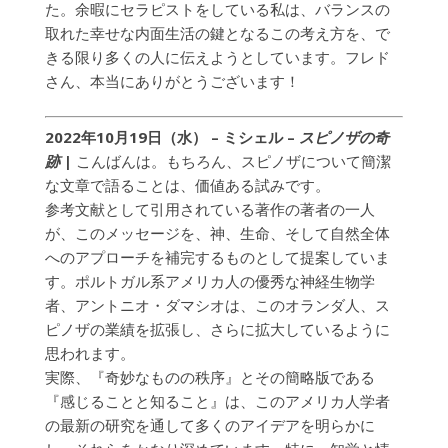
た。余暇にセラピストをしている私は、バランスの
取れた幸せな内面生活の鍵となるこの考え方を、で
きる限り多くの人に伝えようとしています。フレド
さん、本当にありがとうございます！
2022年10月19日（水） – ミシェル
–
スピノザの奇
跡
|
こんばんは。もちろん、スピノザについて簡潔
な文章で語ることは、価値ある試みです。
参考文献として引用されている著作の著者の一人
が、このメッセージを、神、生命、そして自然全体
へのアプローチを補完するものとして提案していま
す。ポルトガル系アメリカ人の優秀な神経生物学
者、アントニオ・ダマシオは、このオランダ人、ス
ピノザの業績を拡張し、さらに拡大しているように
思われます。
実際、『奇妙なものの秩序』とその簡略版である
『感じることと知ること』は、このアメリカ人学者
の最新の研究を通して多くのアイデアを明らかに