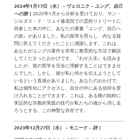
2024年1月17日（水） – ヴェロニク –
ユング、自己
への旅
|
2023年1月から分析を受けており、サン・
ジルダス・ド・リュイ修道院での霊的リトリートに
持参した本の中に、あなたの著書『ユング、自己へ
の旅』がありました。私の探求を照らし、内なる疑
問に答えてくださったことに感謝します。これは、
あなたがユングの著作を非常に教育的な方法で解説
してくださったおかげです。『わが人生』を読みま
したが、彼の哲学を完全に理解することはできませ
んでした。しかし、彼が私に何かを伝えようとして
いるという直感がありました。あなたのおかげで、
私は個性化にアクセスし、自分の中にある信仰を受
け入れることができます。これは、ある種の純粋に
実証的な宗教的実践の技巧が私たちの魂から消し去
ろうとする、この神聖な存在です。
2023年12月27日（水） – モニーク –
詩
|