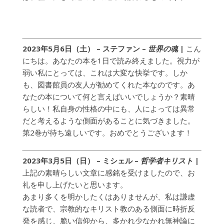
2023年5月6日（土） – ステファン –
世界の魂
|
こん
にちは。あなたの本を1日で読み終えました。視力が
弱い私にとっては、これは大変な快挙です。しか
も、図書館員の友人が勧めてくれた本なのです。あ
なたの本について何と言えばいいでしょうか？素晴
らしい！私自身の性格の中にも、人によっては異常
だと考えるような側面があることに気づきました。
第2巻が待ち遠しいです。おめでとうございます！
2023年3月5日（日） – ミシェル –
哲学者キリスト
|
上記の素晴らしい文章に感銘を受けましたので、お
礼を申し上げたいと思います。
あまり多くを明かしたくはありませんが、私は謙虚
な読者で、宗教的なキリスト教のある側面に時折反
発を感じ、脆い信仰から、多かれ少なかれ無神論に