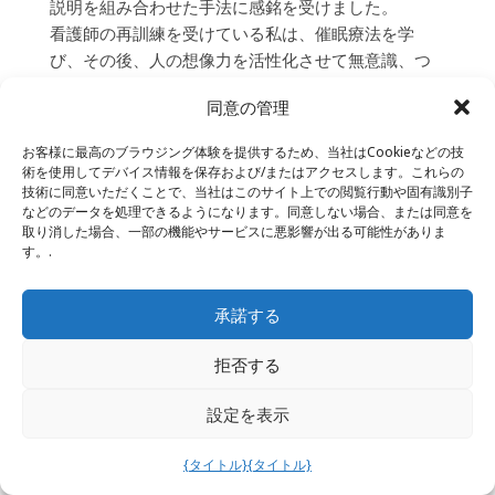
説明を組み合わせた手法に感銘を受けました。
看護師の再訓練を受けている私は、催眠療法を学
び、その後、人の想像力を活性化させて無意識、つ
まり身体、精神、魂から解決策や資源を表現するの
同意の管理
を助ける別の技法を学びました。私はユングの実践
と思想に完全に共感しています。
お客様に最高のブラウジング体験を提供するため、当社はCookieなどの技
想像力が活性化するとすぐに、比喩や身体感覚が現
術を使用してデバイス情報を保存および/またはアクセスします。これらの
れ、身体的、感情的、あるいは精神的な健康問題で
技術に同意いただくことで、当社はこのサイト上での閲覧行動や固有識別子
などのデータを処理できるようになります。同意しない場合、または同意を
訪れる人々に驚きを与えます。意味という概念は私
取り消した場合、一部の機能やサービスに悪影響が出る可能性がありま
にとって根本的なものです。私たちは何を望んでい
す。.
るのか？これは何を達成するのか？それは私たちに
とってどのように役立つのか？そしてユングはこれ
承諾する
らの問いの重要性を示しました。
拒否する
2022年8月19日（金） – Pige
–
謝辞
|
この短い言葉
が時として結論と解釈されることもあるかもしれま
設定を表示
せんが、まずは「ありがとう」と申し上げたいと思
{タイトル}
{タイトル}
います。私にとって、これは決して終わりではあり
ません。これは始まりに過ぎないのです。長い間の