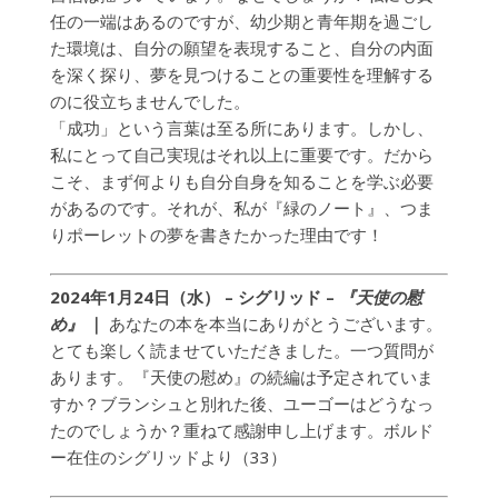
任の一端はあるのですが、幼少期と青年期を過ごし
た環境は、自分の願望を表現すること、自分の内面
を深く探り、夢を見つけることの重要性を理解する
のに役立ちませんでした。
「成功」という言葉は至る所にあります。しかし、
私にとって自己実現はそれ以上に重要です。だから
こそ、まず何よりも自分自身を知ることを学ぶ必要
があるのです。それが、私が『緑のノート』、つま
りポーレットの夢を書きたかった理由です！
2024年1月24日（水） – シグリッド –
『天使の慰
め』
｜
あなたの本を本当にありがとうございます。
とても楽しく読ませていただきました。一つ質問が
あります。『天使の慰め』の続編は予定されていま
すか？ブランシュと別れた後、ユーゴーはどうなっ
たのでしょうか？重ねて感謝申し上げます。ボルド
ー在住のシグリッドより（33）