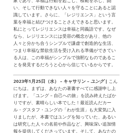
家であり、幸福は行動を起こし、模範を示し、闘
い、そして行動できない人々を守ることにあると認
識しています。さらに、「レジリエンス」という言
葉を幸福と結びつけることさえできると思います。
私にとってレジリエンスは幸福と同義語です。なぜ
なら、レジリエンスには受容の概念があり、他の
人々と分かち合うシンプルで謙虚で創造的な生活、
つまり幸福な禁欲生活を受け入れる準備ができてい
る人は、この幸福がシンプルで強靭なものであるこ
とを発見するだろうと心から信じているからです。
2023年1月25日（水） – キャサリン
–
ユング
|
こん
にちは。まずは、あなたの著書すべてに感謝申し上
げます。「ユング – 自己への旅」を読み終えたばか
りですが、素晴らしい本でした！最近読んだカー
ル・グスタフ・ユングの「わが生涯」も大変気に入
りましたが、本書ではユングを知っていた、あるい
は研究した人々の名前や作品など、興味深い追加情
報を提供してくださっています。そして、あなたの