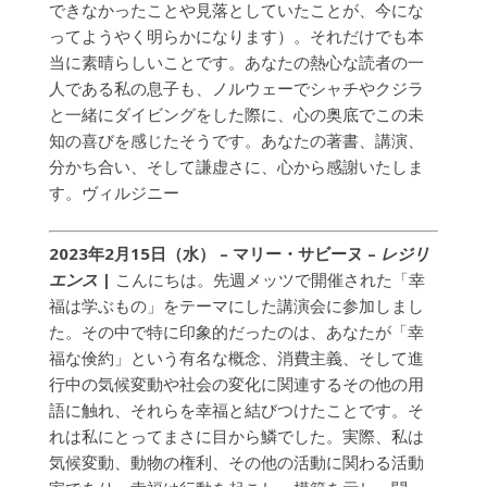
できなかったことや見落としていたことが、今にな
ってようやく明らかになります）。それだけでも本
当に素晴らしいことです。あなたの熱心な読者の一
人である私の息子も、ノルウェーでシャチやクジラ
と一緒にダイビングをした際に、心の奥底でこの未
知の喜びを感じたそうです。あなたの著書、講演、
分かち合い、そして謙虚さに、心から感謝いたしま
す。ヴィルジニー
2023年2月15日（水） – マリー・サビーヌ –
レジリ
エンス
|
こんにちは。先週メッツで開催された「幸
福は学ぶもの」をテーマにした講演会に参加しまし
た。その中で特に印象的だったのは、あなたが「幸
福な倹約」という有名な概念、消費主義、そして進
行中の気候変動や社会の変化に関連するその他の用
語に触れ、それらを幸福と結びつけたことです。そ
れは私にとってまさに目から鱗でした。実際、私は
気候変動、動物の権利、その他の活動に関わる活動