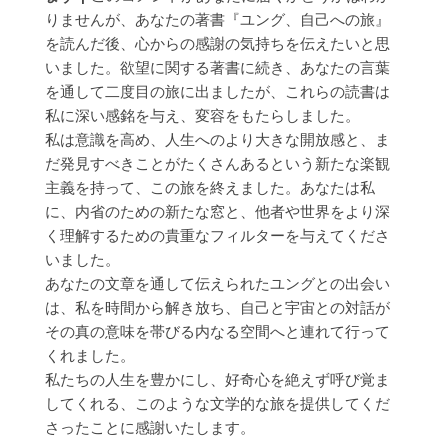
りませんが、あなたの著書『ユング、自己への旅』
を読んだ後、心からの感謝の気持ちを伝えたいと思
いました。欲望に関する著書に続き、あなたの言葉
を通して二度目の旅に出ましたが、これらの読書は
私に深い感銘を与え、変容をもたらしました。
私は意識を高め、人生へのより大きな開放感と、ま
だ発見すべきことがたくさんあるという新たな楽観
主義を持って、この旅を終えました。あなたは私
に、内省のための新たな窓と、他者や世界をより深
く理解するための貴重なフィルターを与えてくださ
いました。
あなたの文章を通して伝えられたユングとの出会い
は、私を時間から解き放ち、自己と宇宙との対話が
その真の意味を帯びる内なる空間へと連れて行って
くれました。
私たちの人生を豊かにし、好奇心を絶えず呼び覚ま
してくれる、このような文学的な旅を提供してくだ
さったことに感謝いたします。