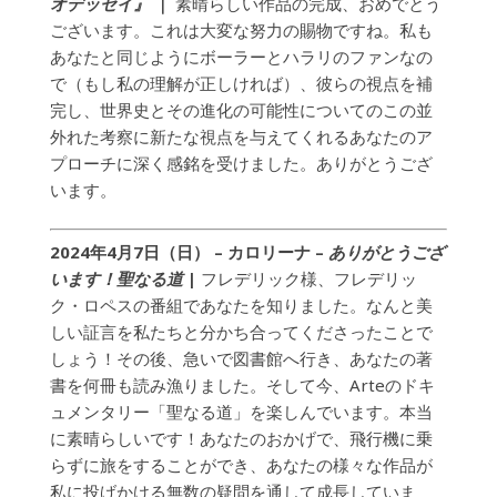
オデッセイ』
｜
素晴らしい作品の完成、おめでとう
ございます。これは大変な努力の賜物ですね。私も
あなたと同じようにボーラーとハラリのファンなの
で（もし私の理解が正しければ）、彼らの視点を補
完し、世界史とその進化の可能性についてのこの並
外れた考察に新たな視点を与えてくれるあなたのア
プローチに深く感銘を受けました。ありがとうござ
います。
2024年4月7日（日） – カロリーナ –
ありがとうござ
います！聖なる道
|
フレデリック様、フレデリッ
ク・ロペスの番組であなたを知りました。なんと美
しい証言を私たちと分かち合ってくださったことで
しょう！その後、急いで図書館へ行き、あなたの著
書を何冊も読み漁りました。そして今、Arteのドキ
ュメンタリー「聖なる道」を楽しんでいます。本当
に素晴らしいです！あなたのおかげで、飛行機に乗
らずに旅をすることができ、あなたの様々な作品が
私に投げかける無数の疑問を通して成長していま