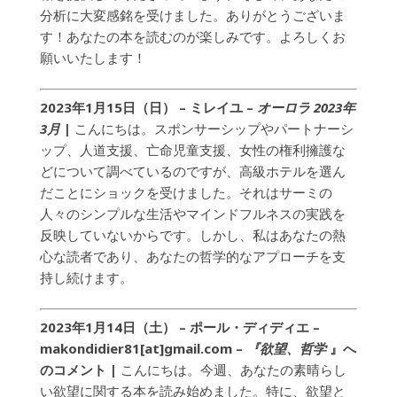
分析に大変感銘を受けました。ありがとうございま
す！あなたの本を読むのが楽しみです。よろしくお
願いいたします！
2023年1月15日（日） – ミレイユ –
オーロラ 2023年
3月
|
こんにちは。スポンサーシップやパートナーシ
ップ、人道支援、亡命児童支援、女性の権利擁護な
どについて調べているのですが、高級ホテルを選ん
だことにショックを受けました。それはサーミの
人々のシンプルな生活やマインドフルネスの実践を
反映していないからです。しかし、私はあなたの熱
心な読者であり、あなたの哲学的なアプローチを支
持し続けます。
2023年1月14日（土） –
ポール・ディディエ –
makondidier81[at]gmail.com –
『欲望、哲学
』へ
のコメント |
こんにちは。今週、あなたの素晴らし
い欲望に関する本を読み始めました。特に、欲望と