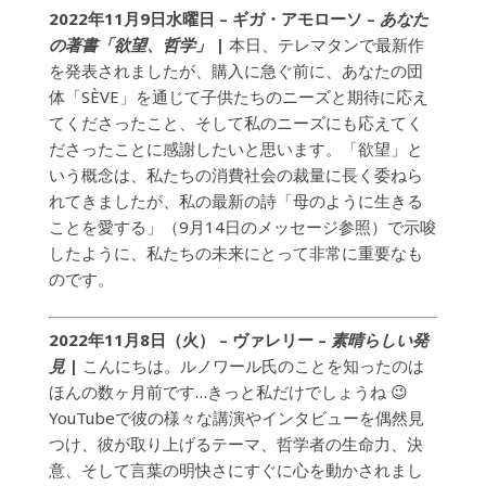
2022年11月9日水曜日 – ギガ・アモローソ
–
あなた
の著書「欲望、哲学」
|
本日、テレマタンで最新作
を発表されましたが、購入に急ぐ前に、あなたの団
体「SÈVE」を通じて子供たちのニーズと期待に応え
てくださったこと、そして私のニーズにも応えてく
ださったことに感謝したいと思います。「欲望」と
いう概念は、私たちの消費社会の裁量に長く委ねら
れてきましたが、私の最新の詩「母のように生きる
ことを愛する」（9月14日のメッセージ参照）で示唆
したように、私たちの未来にとって非常に重要なも
のです。
2022年11月8日（火） – ヴァレリー
–
素晴らしい発
見
|
こんにちは。ルノワール氏のことを知ったのは
ほんの数ヶ月前です…きっと私だけでしょうね 😉
YouTubeで彼の様々な講演やインタビューを偶然見
つけ、彼が取り上げるテーマ、哲学者の生命力、決
意、そして言葉の明快さにすぐに心を動かされまし