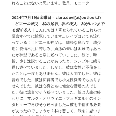
れることはないと思います。敬具、モニーク
2024年7月19日金曜日 – clara.devi[at]outlook.fr
–
ピエール神父、私の兄弟、私の友人、私がいつまで
も愛する人
|
こんにちは！寄せられているこれらの
証言すべてに憤慨しています… レイプはとても流行
っている！！ピエール神父は、純粋な良心で、幼少
期に愛情不足に苦しみ、貞潔の誓いは困難ではあっ
たが神聖であると常に述べていました。彼は、時
折、少し逸脱することがあったと、シンプルに繰り
返し述べていました。しかし、彼は女性と不倫をし
たことは一度もありません。彼は人間でした。彼は
普通でした。彼は変質者でも小児性愛者でもありま
せんでした。彼は心身ともに健全な普通の人でし
た。彼は遺言でそう述べていました。彼は人生の終
わりに、マルク・オリヴィエ・フォギエルとのイン
タビューで再びそう述べました… 彼を中傷する必要
があったのでしょうか？私は悲しく、残念に思いま