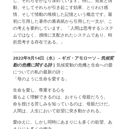
し、それらをかなり深めています。特に、知覚と情
動、そしてそれらが引き起こす効果、とりわけ感
情、そして情動の堆積した記憶という概念です。最
初に引用した著作の裏表紙から引用した一文が、こ
の考えを要約しています。 「人間は思考するシステ
ムではなく、感情に支配されたシステムであり、時
折思考する存在である。」
2022年9月14日（水） – ギガ・アモローソ
–
気候変
動の危機に関する詩
|
気候変動の危機と生命への愛
についての私の最新の詩：
「母のように生命を愛する」
生命を愛し、尊重する心を
最もよく理解できるのは、おそらく母親だろう。
命を授ける苦しみを知っているのは、母親だけだ。
人間は、人生において欲望に突き動かされる。
愛ゆえに、しかし同時にあまりにも多くの欲望、あ
まりにも多くの権力