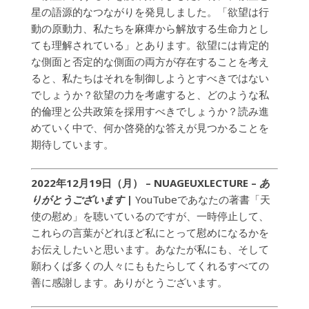
星の語源的なつながりを発見しました。「欲望は行
動の原動力、私たちを麻痺から解放する生命力とし
ても理解されている」とあります。欲望には肯定的
な側面と否定的な側面の両方が存在することを考え
ると、私たちはそれを制御しようとすべきではない
でしょうか？欲望の力を考慮すると、どのような私
的倫理と公共政策を採用すべきでしょうか？読み進
めていく中で、何か啓発的な答えが見つかることを
期待しています。
2022年12月19日（月） – NUAGEUXLECTURE
–
あ
りがとうございます
|
YouTubeであなたの著書「天
使の慰め」を聴いているのですが、一時停止して、
これらの言葉がどれほど私にとって慰めになるかを
お伝えしたいと思います。あなたが私にも、そして
願わくば多くの人々にももたらしてくれるすべての
善に感謝します。ありがとうございます。