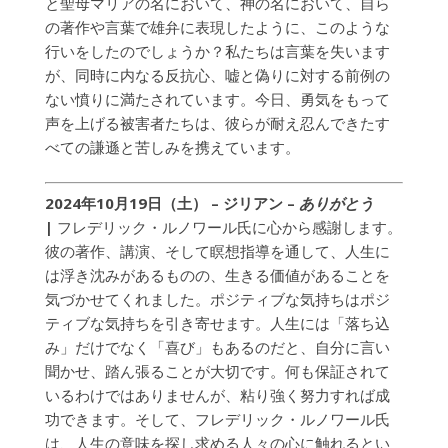
と聖母マリアの名において、神の名において、自ら
の著作や言葉で雄弁に表現したように、このような
行いをしたのでしょうか？私たちは言葉を失います
が、同時に内なる反抗心、嘘と偽りに対する前例の
ない憤りに満たされています。今日、勇気をもって
声を上げる被害者たちは、彼らが耐え忍んできたす
べての謙遜と苦しみを携えています。
2024年10月19日（土） – ジリアン –
ありがとう
|
フレデリック・ルノワール氏に心から感謝します。
彼の著作、講演、そして瞑想指導を通して、人生に
は浮き沈みがあるものの、生きる価値があることを
気づかせてくれました。ポジティブな気持ちはポジ
ティブな気持ちを引き寄せます。人生には「落ち込
み」だけでなく「喜び」もあるのだと、自分に言い
聞かせ、踏ん張ることが大切です。何も保証されて
いるわけではありませんが、粘り強く努力すれば成
功できます。そして、フレデリック・ルノワール氏
は、人生の意味を探し求める人々の心に触れるとい