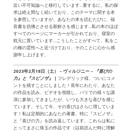
近い不可知論へと移行しています…要するに、私の探
求は絶え間なく続いており、このテーマに関する本
を参照していますが、あなたの本を読むたびに、福
音書を彷彿とさせる新鮮さを感じます…私の本のほぼ
すべてのページにマーカーが引かれており、寝室の
枕元に置いています…こうしたことがすべて、私をこ
の種の霊性へと近づけており、そのことに心から感
謝申し上げます。
2023年2月18日（土） – ヴィルジニー –
『喜びの
力』と『スピノザ』
|
フレデリック様、ついにコメ
ントを残すことにしました！長年にわたり、あなた
の作品を読み、ビデオを視聴し、パリでの様々な講
演に参加してきましたが、いつも大きな喜びを感じ
ています。そして今、その喜びはさらに増していま
す！私は定期的にあなたの著書、特に『スピノザ』
と『喜びの力』を読み返しています。これらは私に
とってまさに珠玉の作品です（以前読んだ時に理解