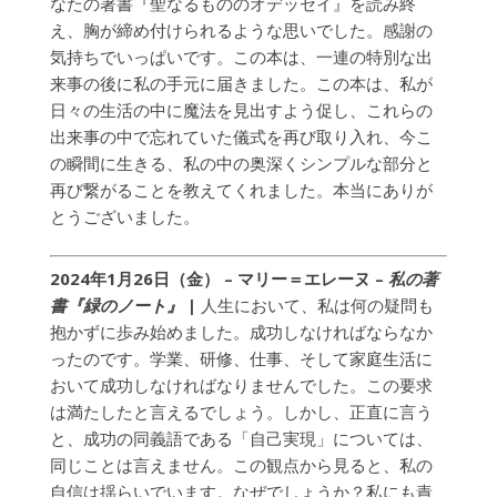
なたの著書『聖なるもののオデッセイ』を読み終
え、胸が締め付けられるような思いでした。感謝の
気持ちでいっぱいです。この本は、一連の特別な出
来事の後に私の手元に届きました。この本は、私が
日々の生活の中に魔法を見出すよう促し、これらの
出来事の中で忘れていた儀式を再び取り入れ、今こ
の瞬間に生きる、私の中の奥深くシンプルな部分と
再び繋がることを教えてくれました。本当にありが
とうございました。
2024年1月26日（金） – マリー＝エレーヌ –
私の著
書『緑のノート』
|
人生において、私は何の疑問も
抱かずに歩み始めました。成功しなければならなか
ったのです。学業、研修、仕事、そして家庭生活に
おいて成功しなければなりませんでした。この要求
は満たしたと言えるでしょう。しかし、正直に言う
と、成功の同義語である「自己実現」については、
同じことは言えません。この観点から見ると、私の
自信は揺らいでいます。なぜでしょうか？私にも責