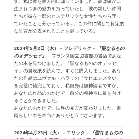
す。私は彼を個人的に知っていました。彼は確かに
生まれつきの魅力を持っていたし、彼の親しい仲間
たちが彼を一部のヒステリックな女性たちから守っ
ていたことも分かっている…。この件に関して肯定的
な証言が公表されることを願っている。
2024年5月2日（木） – フレデリック –
『聖なるもの
のオデッセイ』
|
フランス国立図書館の書店であな
たの本を見つけました。『聖なるもののオデッセ
イ』の裏表紙を読んで、すぐに購入しました。あな
たの作品はユヴァル・ハラリの『サピエンス全史』
を完璧に補完しており、私自身は無神論者ですが、
あなたの作品のおかげで、自分の精神性に目を向け
ることができました。
あなたのおかげで、世界の見方が変わりました。素
晴らしい本を本当にありがとうございます。
2024年4月23日（火） – エリック –
『聖なるものの