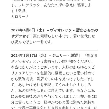
す。フレデリック、あなたの深い教えに感謝しま
す！敬具、
カロリーナ
2024年4月6日（土） – ヴィオレッタ –
聖なるものの
オデッセイ
|
実に素晴らしい本です。若い世代にぜ
ひ読んでほしい一冊です。
2024年3月17日（水） – ジュリー –
謝辞
|
『聖なる
オデッセイ』
という素晴らしい贈り物をくださり、
本当にありがとうございます。人類のあらゆるスピ
リチュアリティを包括的に概観したいと思い始めて
から数週間後、書店でこの本を見つけました…そし
て、あなたはそれを実現してくれました！もちろ
ん、私の期待をはるかに超えています。あなたは私
に必要な最後の許可を与えてくれました…幼い頃に自
分に誓ったように、軽やかな心と愛に満ちた気持ち
で、世界の再魔法化に引き続き参加していきます…幼