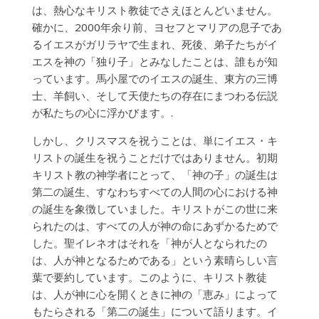
は、熱心なキリスト教徒でさえほとんどいません。
確かに、2000年余り前、ヨセフとマリアの息子であ
るイエスがガリラヤで生まれ、死後、弟子たちがイ
エスを神の「独り子」とみなしたことは、誰もが知
っています。馬小屋でのイエスの誕生、東方の三博
士、羊飼い、そして天使たちの存在にまつわる伝説
が私たちの心に浮かびます。.
しかし、クリスマスを祝うことは、単にイエス・キ
リストの誕生を祝うことだけではありません。初期
キリスト教の神学者にとって、「神の子」の誕生は
第二の誕生、すなわちすべての人間の心における神
の誕生を象徴していました。キリストがこの世に来
られたのは、すべての人が神の命にあずかるためで
した。聖イレネオはそれを「神が人となられたの
は、人が神となるためである」という素晴らしい言
葉で要約しています。このように、キリスト教徒
は、人が神に心を開くときに神の「恵み」によって
もたらされる「第二の誕生」について語ります。イ