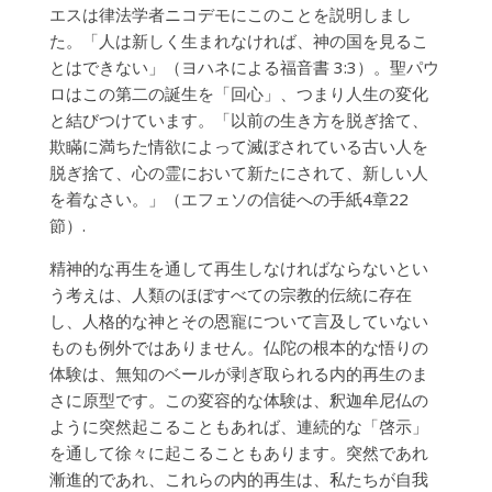
エスは律法学者ニコデモにこのことを説明しまし
た。「人は新しく生まれなければ、神の国を見るこ
とはできない」（ヨハネによる福音書 3:3）。聖パウ
ロはこの第二の誕生を「回心」、つまり人生の変化
と結びつけています。「以前の生き方を脱ぎ捨て、
欺瞞に満ちた情欲によって滅ぼされている古い人を
脱ぎ捨て、心の霊において新たにされて、新しい人
を着なさい。」（エフェソの信徒への手紙4章22
節）.
精神的な再生を通して再生しなければならないとい
う考えは、人類のほぼすべての宗教的伝統に存在
し、人格的な神とその恩寵について言及していない
ものも例外ではありません。仏陀の根本的な悟りの
体験は、無知のベールが剥ぎ取られる内的再生のま
さに原型です。この変容的な体験は、釈迦牟尼仏の
ように突然起こることもあれば、連続的な「啓示」
を通して徐々に起こることもあります。突然であれ
漸進的であれ、これらの内的再生は、私たちが自我