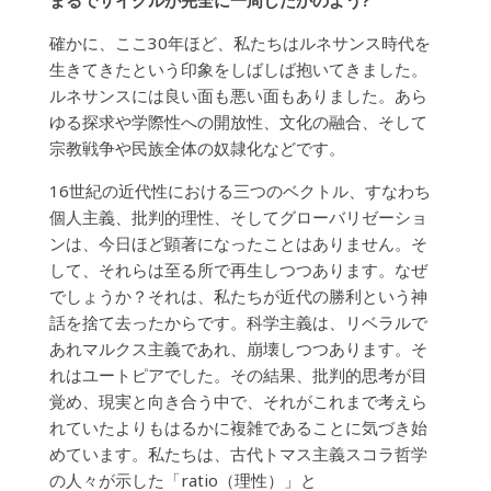
まるでサイクルが完全に一周したかのよう?
確かに、ここ30年ほど、私たちはルネサンス時代を
生きてきたという印象をしばしば抱いてきました。
ルネサンスには良い面も悪い面もありました。あら
ゆる探求や学際性への開放性、文化の融合、そして
宗教戦争や民族全体の奴隷化などです。
16世紀の近代性における三つのベクトル、すなわち
個人主義、批判的理性、そしてグローバリゼーショ
ンは、今日ほど顕著になったことはありません。そ
して、それらは至る所で再生しつつあります。なぜ
でしょうか？それは、私たちが近代の勝利という神
話を捨て去ったからです。科学主義は、リベラルで
あれマルクス主義であれ、崩壊しつつあります。そ
れはユートピアでした。その結果、批判的思考が目
覚め、現実と向き合う中で、それがこれまで考えら
れていたよりもはるかに複雑であることに気づき始
めています。私たちは、古代トマス主義スコラ哲学
の人々が示した「ratio（理性）」と