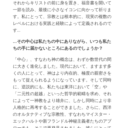
それからキリストの前に身を置き、福音書を開いて
一節を読み、最後に小さなイコンに向かって祈りま
す。私にとって、宗教とは根本的に、現実の複数の
レベルにおける実践と経験によって定義されるので
す…
…その中心は私たちの中にありながら、いつも私た
ちの手に届かないところにあるのでしょうか？
「中心」、すなわち神の概念は、わずか数世代の間
に大きく進化しました。現代において、ますます多
くの人にとって、神はより内在的、極度の親密さを
もって捉えられるようになっています。そして同時
に、逆説的にも、私たちは東洋において「空」や
「二元性の超越」といった哲学的範疇を求め、それ
によって一神教をより雄弁に、しかし同時により非
人格的に再考することができました。さらに、西洋
のオルタナティブな宗教性、すなわちマイスター・
エックハルトや新フランドル神秘主義者たちのアプ
ローチも、そこで再発見されました。彼らにとって