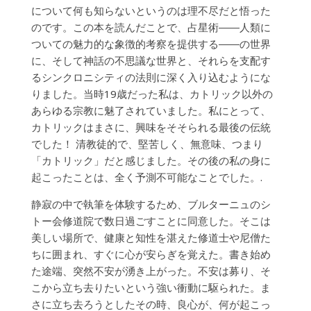
について何も知らないというのは理不尽だと悟った
のです。この本を読んだことで、占星術――人類に
ついての魅力的な象徴的考察を提供する――の世界
に、そして神話の不思議な世界と、それらを支配す
るシンクロニシティの法則に深く入り込むようにな
りました。当時19歳だった私は、カトリック以外の
あらゆる宗教に魅了されていました。私にとって、
カトリックはまさに​​、興味をそそられる最後の伝統
でした！ 清教徒的で、堅苦しく、無意味、つまり
「カトリック」だと感じました。その後の私の身に
起こったことは、全く予測不可能なことでした。.
静寂の中で執筆を体験するため、ブルターニュのシ
トー会修道院で数日過ごすことに同意した。そこは
美しい場所で、健康と知性を湛えた修道士や尼僧た
ちに囲まれ、すぐに心が安らぎを覚えた。書き始め
た途端、突然不安が湧き上がった。不安は募り、そ
こから立ち去りたいという強い衝動に駆られた。ま
さに立ち去ろうとしたその時、良心が、何が起こっ