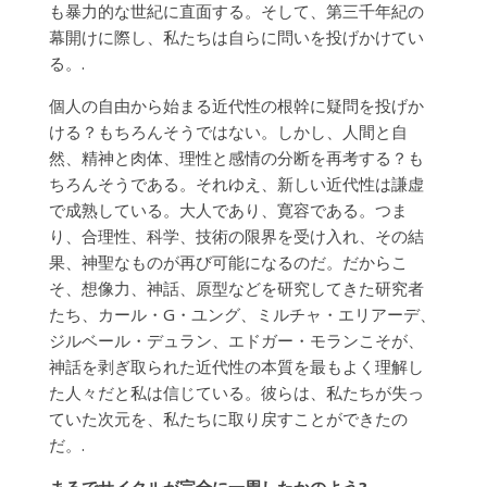
も暴力的な世紀に直面する。そして、第三千年紀の
幕開けに際し、私たちは自らに問いを投げかけてい
る。.
個人の自由から始まる近代性の根幹に疑問を投げか
ける？もちろんそうではない。しかし、人間と自
然、精神と肉体、理性と感情の分断を再考する？も
ちろんそうである。それゆえ、新しい近代性は謙虚
で成熟している。大人であり、寛容である。つま
り、合理性、科学、技術の限界を受け入れ、その結
果、神聖なものが再び可能になるのだ。だからこ
そ、想像力、神話、原型などを研究してきた研究者
たち、カール・G・ユング、ミルチャ・エリアーデ、
ジルベール・デュラン、エドガー・モランこそが、
神話を剥ぎ取られた近代性の本質を最もよく理解し
た人々だと私は信じている。彼らは、私たちが失っ
ていた次元を、私たちに取り戻すことができたの
だ。.