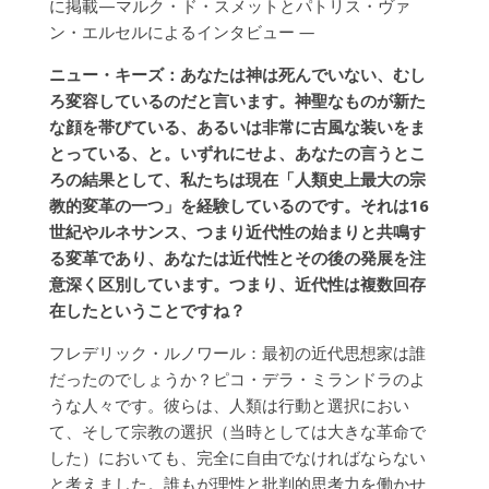
に掲載—マルク・ド・スメットとパトリス・ヴァ
ン・エルセルによるインタビュー
—
ニュー・キーズ：あなたは神は死んでいない、むし
ろ変容しているのだと言います。神聖なものが新た
な顔を帯びている、あるいは非常に古風な装いをま
とっている、と。いずれにせよ、あなたの言うとこ
ろの結果として、私たちは現在「人類史上最大の宗
教的変革の一つ」を経験しているのです。それは16
世紀やルネサンス、つまり近代性の始まりと共鳴す
る変革であり、あなたは近代性とその後の発展を注
意深く区別しています。つまり、近代性は複数回存
在したということですね？
フレデリック・ルノワール：最初の近代思想家は誰
だったのでしょうか？ピコ・デラ・ミランドラのよ
うな人々です。彼らは、人類は行動と選択におい
て、そして宗教の選択（当時としては大きな革命で
した）においても、完全に自由でなければならない
と考えました。誰もが理性と批判的思考力を働かせ