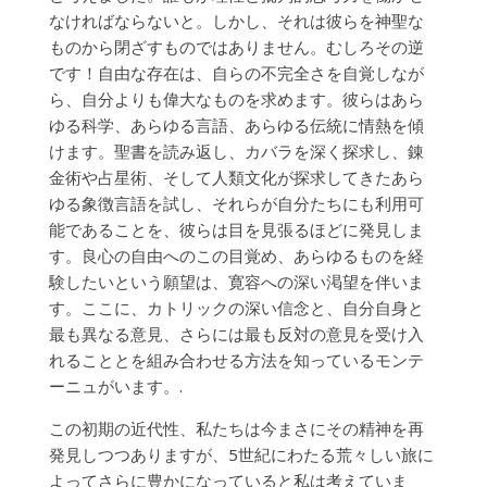
なければならないと。しかし、それは彼らを神聖な
ものから閉ざすものではありません。むしろその逆
です！自由な存在は、自らの不完全さを自覚しなが
ら、自分よりも偉大なものを求めます。彼らはあら
ゆる科学、あらゆる言語、あらゆる伝統に情熱を傾
けます。聖書を読み返し、カバラを深く探求し、錬
金術や占星術、そして人類文化が探求してきたあら
ゆる象徴言語を試し、それらが自分たちにも利用可
能であることを、彼らは目を見張るほどに発見しま
す。良心の自由へのこの目覚め、あらゆるものを経
験したいという願望は、寛容への深い渇望を伴いま
す。ここに、カトリックの深い信念と、自分自身と
最も異なる意見、さらには最も反対の意見を受け入
れることとを組み合わせる方法を知っているモンテ
ーニュがいます。.
この初期の近代性、私たちは今まさにその精神を再
発見しつつありますが、5世紀にわたる荒々しい旅に
よってさらに豊かになっていると私は考えていま