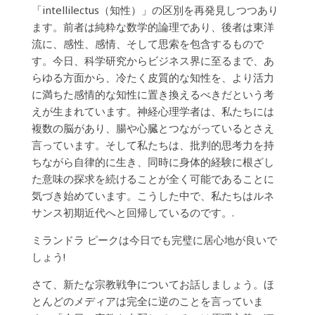
「intellilectus（知性）」の区別を再発見しつつあり
ます。前者は純粋な数学的論理であり、後者は東洋
流に、感性、感情、そして思索を包含するもので
す。今日、科学研究からビジネス界に至るまで、あ
らゆる方面から、冷たく皮質的な知性を、より活力
に満ちた感情的な知性に置き換えるべきだという考
えが生まれています。神経心理学者は、私たちには
複数の脳があり、腸や心臓とつながっているとさえ
言っています。そして私たちは、批判的思考力を持
ちながら自律的に生き、同時に身体的経験に根ざし
た意味の探求を続けることが全く可能であることに
気づき始めています。こうした中で、私たちはルネ
サンス初期近代へと回帰しているのです。.
ミランドラ ピークは今日でも完璧に居心地が良いで
しょう!
さて、新たな宗教戦争についてお話しましょう。ほ
とんどのメディアは完全に逆のことを言っていま