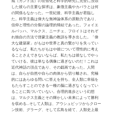
戒（カント法）の世俗化と科学的研究に完全に没頭
した彼らの主要な探求は、象徴主義やカバラとは何
の関係もなかった。一世紀後、科学主義が君臨し
た。科学主義は偉大な無神論体系の原動力であり、
信仰と理性の分裂の論理的帰結であった。フォイエ
ルバッハ、マルクス、ニーチェ、フロイトはそれぞ
れ独自の方法で啓蒙主義の教訓を導き出した。「偉
大な建築家」がもはや世界と真の繋がりを失ってい
るならば、私たちがもはや彼について理性的に考え
ることさえできないならば、私たちは彼なしでやっ
ていける。彼は単なる偶像に過ぎないのだ！これは
近代神話の頂点であり、その戯画であった。人間
は、自らが自然や自らの肉体から切り離され、究極
的にはあらゆる問いに答えを持ち、全人類に幸福を
もたらすことのできる一種の脳に過ぎなくなってい
ることに気づいていない。合理的進歩という幻想
は、マルクス主義とその輝かしい未来によって勝利
を収める…そして人類は、アウシュビッツからクロー
ン技術、グラーグ、そして広島を経て、人類史上最