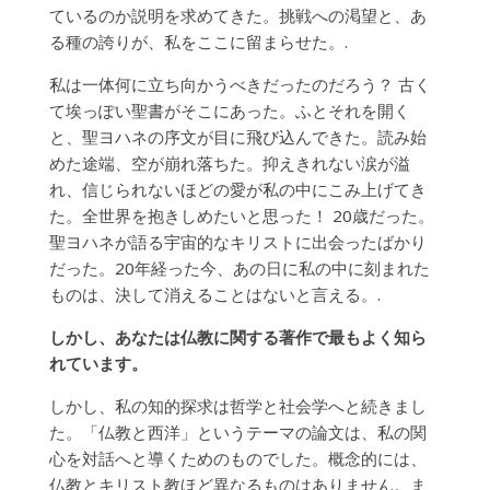
ているのか説明を求めてきた。挑戦への渇望と、あ
る種の誇りが、私をここに留まらせた。.
私は一体何に立ち向かうべきだったのだろう？ 古く
て埃っぽい聖書がそこにあった。ふとそれを開く
と、聖ヨハネの序文が目に飛び込んできた。読み始
めた途端、空が崩れ落ちた。抑えきれない涙が溢
れ、信じられないほどの愛が私の中にこみ上げてき
た。全世界を抱きしめたいと思った！ 20歳だった。
聖ヨハネが語る宇宙的なキリストに出会ったばかり
だった。20年経った今、あの日に私の中に刻まれた
ものは、決して消えることはないと言える。.
しかし、あなたは仏教に関する著作で最もよく知ら
れています。
しかし、私の知的探求は哲学と社会学へと続きまし
た。「仏教と西洋」というテーマの論文は、私の関
心を対話へと導くためのものでした。概念的には、
仏教とキリスト教ほど異なるものはありません。ま