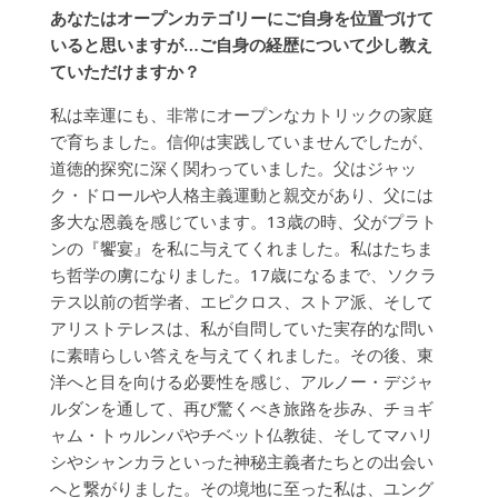
あなたはオープンカテゴリーにご自身を位置づけて
いると思いますが…ご自身の経歴について少し教え
ていただけますか？
私は幸運にも、非常にオープンなカトリックの家庭
で育ちました。信仰は実践していませんでしたが、
道徳的探究に深く関わっていました。父はジャッ
ク・ドロールや人格主義運動と親交があり、父には
多大な恩義を感じています。13歳の時、父がプラト
ンの『饗宴』を私に与えてくれました。私はたちま
ち哲学の虜になりました。17歳になるまで、ソクラ
テス以前の哲学者、エピクロス、ストア派、そして
アリストテレスは、私が自問していた実存的な問い
に素晴らしい答えを与えてくれました。その後、東
洋へと目を向ける必要性を感じ、アルノー・デジャ
ルダンを通して、再び驚くべき旅路を歩み、チョギ
ャム・トゥルンパやチベット仏教徒、そしてマハリ
シやシャンカラといった神秘主義者たちとの出会い
へと繋がりました。その境地に至った私は、ユング