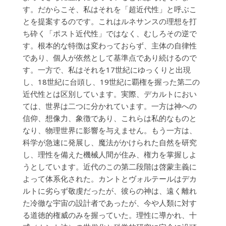
す。だからこそ、私はそれを「超近代性」と呼ぶこ
とを提案するのです。これはルネサンスの理想を打
ち砕く「ポスト近代性」ではなく、むしろその逆で
す。根本的な特徴は変わっておらず、主体の自律性
であり、個人が依然として基準点であり続けるので
す。一方で、私はそれを17世紀にゆっくりと出現
し、18世紀に台頭し、19世紀に覇権を握った第二の
近代性とは区別しています。実際、デカルトにおい
ては、世界は二つに分かれています。一方は神への
信仰、想像力、象徴であり、これらは私的なものと
なり、物理世界に影響を与えません。もう一方は、
科学が急速に発展し、魔法がかけられた自然を研究
し、理性を備えた機械人間が住み、権力を掌握しよ
うとしています。近代のこの第二段階は啓蒙主義に
よって体系化された。カントとヴォルテールはデカ
ルトに劣らず敬虔だったが、彼らの神は、遠く離れ
た冷徹な宇宙の設計者であったが、今や人類に対す
る道徳的権威のみを握っていた。理性に導かれ、十