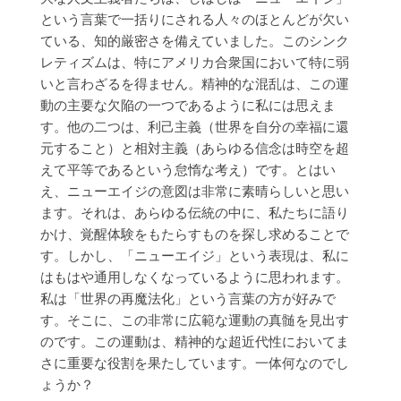
という言葉で一括りにされる人々のほとんどが欠い
ている、知的厳密さを備えていました。このシンク
レティズムは、特にアメリカ合衆国において特に弱
いと言わざるを得ません。精神的な混乱は、この運
動の主要な欠陥の一つであるように私には思えま
す。他の二つは、利己主義（世界を自分の幸福に還
元すること）と相対主義（あらゆる信念は時空を超
えて平等であるという怠惰な考え）です。とはい
え、ニューエイジの意図は非常に素晴らしいと思い
ます。それは、あらゆる伝統の中に、私たちに語り
かけ、覚醒体験をもたらすものを探し求めることで
す。しかし、「ニューエイジ」という表現は、私に
はもはや通用しなくなっているように思われます。
私は「世界の再魔法化」という言葉の方が好みで
す。そこに、この非常に広範な運動の真髄を見出す
のです。この運動は、精神的な超近代性においてま
さに重要な役割を果たしています。一体何なのでし
ょうか？