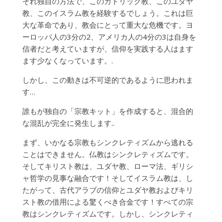
ぞれ独自の方法で、このカトリック教、このユダヤ
教、このイスラム教を経験するでしょう。これは巨
大な革命であり、教会にとって重大な危機です。ヨ
ーロッパ人の3分の2、アメリカ人の4分の3は自身を
信者だと考えていますが、信仰を実践する人はます
ます少なくなっています。.
しかし、この動きは不可逆的であるように思われま
す…
誰もが独自の「宗教キット」を作成すると、混合的
な混乱が完全に発生します..
まず、いかなる宗教もシンクレティズムから逃れる
ことはできません。仏教はシンクレティズムです。
そしてキリスト教は、ユダヤ教、ローマ法、ギリシ
ャ哲学の見事な融合です！そしてイスラム教は、し
たがって、古代アラブの信仰とユダヤ教およびキリ
スト教の借用による驚くべき合金です！すべての宗
教はシンクレティズムです。しかし、シンクレティ