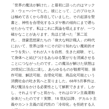
「世界の魔法が解けた」と最初に語ったのはマック
ス・ウェーバーでした。彼にとって、このプロセス
は極めて古くから存在していました。その起源を聖
書と、神性を合理化するユダヤ教の傾向にまで遡ら
せたからです。私はこれに異論を唱えますが、一つ
確かなことがあります。先ほど述べた「第二近
代」、啓蒙思想家たちの「偉大な時計職人」の時代
において、世界は徐々にその計り知れない魔術的オ
ーラを失い、それが人々を自然、生きた経験、そし
て身体へと結びつけるあらゆる繋がりを消滅させる
ことにつながったのです。この魔法が解けた状態は
20世紀に頂点に達し、あらゆるものが観察可能、操
作可能、解読可能、合理化可能、商品化可能という
消費社会の吐き気へと至りました。68年5月事件は、
再び魔法をかける必要性として解釈できます。しか
し、それよりずっと前から、それはロマン主義運動
全体だったのです！実際、18 世紀以降、デカルト主
義やカント主義の近代性の「冷却化」を拒絶する人