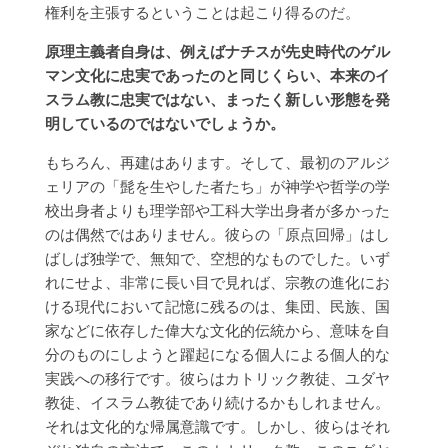
権利を主張するということは起こり得るのだ。
原理主義者自身は、例えばナチスが先史時代のゲル
マン文化に忠実であったのと同じくらい、本来のイ
スラム教に忠実ではない、まったく新しい形態を発
明しているのではないでしょうか。
もちろん、再建はあります。そして、最初のアルジ
ェリアの「髭を生やした者たち」が神学や哲学の学
校出身者よりも理学部や工科大学出身者が多かった
のは偶然ではありません。彼らの「原点回帰」はし
ばしば独学で、無知で、空想的なものでした。いず
れにせよ、非常に長い目で見れば、宗教の進化にお
ける現代において記憶に残るのは、集団、民族、国
家などに依存した偉大な文化的伝統から、意味を自
分のものにしようと躍起になる個人による個人的な
実践への移行です。彼らはカトリック教徒、ユダヤ
教徒、イスラム教徒であり続けるかもしれません。
それは文化的な帰属意識です。しかし、彼らはそれ