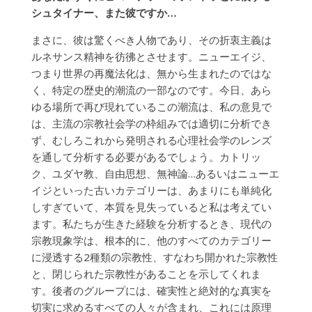
シュタイナー、また彼ですか…
まさに、彼は驚くべき人物であり、その折衷主義は
ルネサンス精神を彷彿とさせます。ニューエイジ、
つまり世界の再魔法化は、無から生まれたのではな
く、特定の歴史的潮流の一部なのです。今日、あら
ゆる場所で再び現れているこの潮流は、私の意見で
は、主流の宗教社会学の枠組みでは適切に分析でき
ず、むしろこれから発明される心理社会学のレンズ
を通して分析する必要があるでしょう。カトリッ
ク、ユダヤ教、自由思想、無神論…あるいはニューエ
イジといった古いカテゴリーは、あまりにも単純化
しすぎていて、本質を見失っていると私は考えてい
ます。私たちが生きた経験を分析するとき、現代の
宗教現象学は、根本的に、他のすべてのカテゴリー
に浸透する2種類の宗教性、すなわち開かれた宗教性
と、閉じられた宗教性があることを示してくれま
す。後者のグループには、確実性と絶対的な真実を
切実に求めるすべての人々が含まれ、これには原理