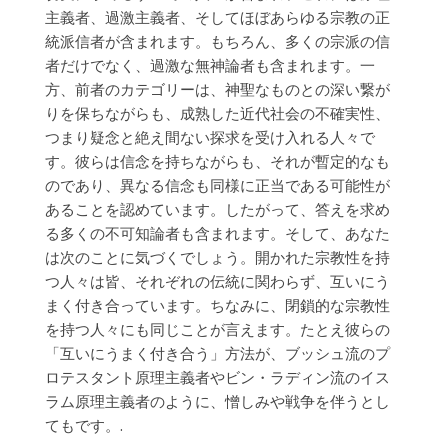
主義者、過激主義者、そしてほぼあらゆる宗教の正
統派信者が含まれます。もちろん、多くの宗派の信
者だけでなく、過激な無神論者も含まれます。一
方、前者のカテゴリーは、神聖なものとの深い繋が
りを保ちながらも、成熟した近代社会の不確実性、
つまり疑念と絶え間ない探求を受け入れる人々で
す。彼らは信念を持ちながらも、それが暫定的なも
のであり、異なる信念も同様に正当である可能性が
あることを認めています。したがって、答えを求め
る多くの不可知論者も含まれます。そして、あなた
は次のことに気づくでしょう。開かれた宗教性を持
つ人々は皆、それぞれの伝統に関わらず、互いにう
まく付き合っています。ちなみに、閉鎖的な宗教性
を持つ人々にも同じことが言えます。たとえ彼らの
「互いにうまく付き合う」方法が、ブッシュ流のプ
ロテスタント原理主義者やビン・ラディン流のイス
ラム原理主義者のように、憎しみや戦争を伴うとし
てもです。.