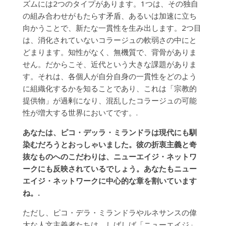
ズムには2つのタイプがあります。1つは、その独自
の組み合わせがもたらす矛盾、あるいは加速に立ち
向かうことで、新たな一貫性を生み出します。2つ目
は、消化されていないコラージュの軟弱さの中にと
どまります。知性がなく、無機質で、背骨がありま
せん。だからこそ、近代という大きな課題がありま
す。それは、各個人が自分自身の一貫性をどのよう
に組織化するかを知ることであり、これは「宗教的
提供物」が過剰になり、混乱したコラージュの可能
性が増大する世界においてです。.
あなたは、ピコ・デッラ・ミランドラは現代にも馴
染むだろうとおっしゃいました。彼の折衷主義と奇
抜なものへのこだわりは、ニューエイジ・ネットワ
ークにも反映されているでしょう。あなたもニュー
エイジ・ネットワークに中心的な章を割いています
ね。.
ただし、ピコ・デラ・ミランドラやルネサンスの偉
大な人文主義者たちは、しばしば「ニューエイジ」