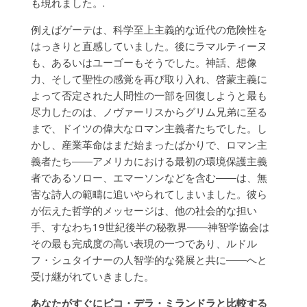
も現れました。.
例えばゲーテは、科学至上主義的な近代の危険性を
はっきりと直感していました。後にラマルティーヌ
も、あるいはユーゴーもそうでした。神話、想像
力、そして聖性の感覚を再び取り入れ、啓蒙主義に
よって否定された人間性の一部を回復しようと最も
尽力したのは、ノヴァーリスからグリム兄弟に至る
まで、ドイツの偉大なロマン主義者たちでした。し
かし、産業革命はまだ始まったばかりで、ロマン主
義者たち――アメリカにおける最初の環境保護主義
者であるソロー、エマーソンなどを含む――は、無
害な詩人の範疇に追いやられてしまいました。彼ら
が伝えた哲学的メッセージは、他の社会的な担い
手、すなわち19世紀後半の秘教界――神智学協会は
その最も完成度の高い表現の一つであり、ルドル
フ・シュタイナーの人智学的な発展と共に――へと
受け継がれていきました。
あなたがすぐにピコ・デラ・ミランドラと比較する