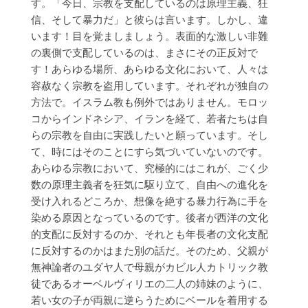
す。「今日、宗教を支配しているのは原理主義、狂
信、そして暴力だ」と彼らは言います。しかし、違
います！目を覚ましましょう。表面的な激しい非難
の裏側で支配しているのは、まさにその正反対で
す！あらゆる場所、あらゆる文化において、人々は
容赦なく宗教を盗用しています。それぞれが独自の
方法で。イスラム教も例外ではありません。モロッ
コからインドネシア、イランを経て、若者たちは自
らの宗教を自由に実践したいと願っています。そし
て、時にはそのことにすら気づいていないのです。
あらゆる宗教において、究極的にはこれが、ごく少
数の原理主義者を狂気に駆り立て、自由への進化を
受け入れるどころか、想像を絶する暴力行為に手を
染める原因となっているのです。後者が西洋の文化
的支配に反対するのか、それとも年長者の文化支配
に反対するのかはまた別の話だ。そのため、父親が
無神論者のユダヤ人で母親がカビル人カトリック教
徒であるオーベルヴィリエの二人の姉妹のように、
若い女の子が両親に逆らうためにベールを着用する