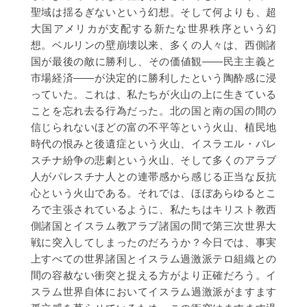
聖域は揺るぎないという幻想。そして何よりも、超
大国アメリカが支配する新たな世界秩序という幻
想。ベルリンの壁崩壊以来、多くの人々は、西側諸
国が最後の敵に勝利し、その価値観――民主主義と
市場経済――が決定的に勝利したという陶酔感に浸
っていた。これは、私たちが火山の上に生きている
ことを忘れ去る行為だった。北の国と南の国の間の
信じられないほどの富の不平等という火山、植民地
時代の恨みと後遺症という火山、イスラエル・パレ
スチナ紛争の悲劇という火山、そして多くのアラブ
人がパレスチナ人との連帯感から感じる正当な反抗
心という火山である。それでは、ほぼあらゆるとこ
ろで主張されているように、私たちはキリスト教西
側諸国とイスラム教アラブ諸国の間で第三次世界大
戦に突入してしまったのだろうか？今日では、事実
上すべての世界諸国とイスラム過激派テロ組織との
間の容赦ない衝突と捉える方がより正確だろう。イ
スラム世界自体においてイスラム過激派がますます