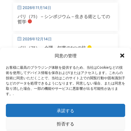
2026年11月14日
パリ（75）－シンポジウム－生きる術としての
哲学
2026年12月14日
パリ（75）－会議－知恵の5つの柱
同意の管理
お客様に最高のブラウジング体験を提供するため、当社はCookieなどの技
術を使用してデバイス情報を保存および/またはアクセスします。これらの
技術に同意いただくことで、当社はこのサイト上での閲覧行動や固有識別子
などのデータを処理できるようになります。同意しない場合、または同意を
取り消した場合、一部の機能やサービスに悪影響が出る可能性がありま
お問い合わせ
–
法的通知
–
読者ページ
–
ニュースレター
す。.
購読
承諾する
拒否する