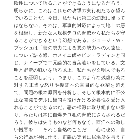
険性について語ることができるようになるだろう。
明らかに、これはこれらの攻撃の実行犯たちが望ん
でいることだ。今日、私たちは第三の幻想に陥って
はならない。それは、軍事的対応によって地上の悪
を根絶し、新たな大規模テロの脅威から私たちを守
ることができるという幻想である。ジョージ・W・
ブッシュは「善の勢力による悪の勢力への大遠征」
について語る際、ホメイニ師やビン・ラディンと同
じ、ナイーブで二元論的な言葉遣いをしている。文
明と野蛮の戦いを語る以上、私たちが文明人である
ことを証明しよう。つまり、このような残虐行為に
対する正当な怒りや復讐への盲目的な欲望を超え
て、問題の根本原因を分析し、そして根本的に不公
正な開発モデルに疑問を投げかける必要性を受け入
れることができるのだ。悪の根源に取り組まない限
り、私たちは常に自爆テロ犯の脅威にさらされるだ
ろう。彼らは失うものなど何もなく、西洋への激し
い憎悪を――それも当然のことだ――心に秘め、自
らの行為が神に仕え、正義の楽園に居場所を与えて