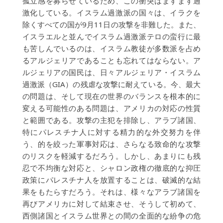
孤立感を募らせているため、この衝突はますます過
激化している。イスラム過激派の国々は、イラクを
除くすべての国が9月11日の攻撃を非難した。また、
イスラエルと並んでイスラム過激派テロの蛮行に最
も苦しんでいるのは、イスラム教徒が多数派を占め
るアルジェリアであることも忘れてはならない。ア
ルジェリアの国民は、日々アルジェリア・イスラム
過激派（GIA）の残虐な攻撃に耐えている。今、最大
の問題は、そして現在の世界のバランスを根本的に
変える可能性のある問題は、アメリカの対応の性質
と範囲である。攻撃の主犯を排除し、アラブ諸国、
特にパレスチナ人に対する精力的な外交努力を伴
う、的を絞った軍事対応は、さらなる致命的な攻撃
のリスクを軽減するだろう。しかし、あまりにも残
忍で不均衡な対応と、シャロン政権の徹底的な抑圧
政策にパレスチナ人を放置することは、破滅的な結
果をもたらすだろう。それは、様々なアラブ諸国を
再びアメリカに対して結束させ、そうして初めて、
西側諸国とイスラム世界との間の全面的な紛争の危