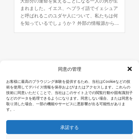
大部分の運命を変えることになる一人の男が生
まれました。イエス、ヘブライ語でイェシュア
と呼ばれるこのユダヤ人について、私たちは何
を知っているでしょうか？ 外部の情報源から….
同意の管理
お客様に最高のブラウジング体験を提供するため、当社はCookieなどの技
術を使用してデバイス情報を保存および/またはアクセスします。これらの
技術に同意いただくことで、当社はこのサイト上での閲覧行動や固有識別子
などのデータを処理できるようになります。同意しない場合、または同意を
取り消した場合、一部の機能やサービスに悪影響が出る可能性がありま
お問い合わせ
–
法的通知
–
読者ページ
–
ニュースレター
す。.
購読
承諾する