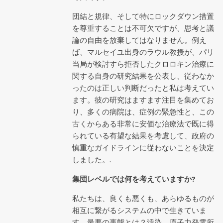
団結と規律、そして特にロックダウン措置
を尊重することは不可欠ですが、思考と議
論の自由を放棄してはなりません。例え
ば、マルセイユ出身のラウル教授が、パリ
当局が検討すら拒否したクロロキン治療に
関する自身の研究結果を公表し、従わなか
ったのは正しい判断だったと私は考えてい
ます。彼の研究はますます注目を集めてお
り、多くの病院は、症例の緊急性と、この
古くからある非常に安価な治療法で既に得
られている有望な結果を考慮して、政府の
慎重なガイドラインに従わないことを決定
しました。.
集団レベルでは何を考えていますか?
私たちは、良くも悪くも、あらゆるものが
相互に繋がるシステムの中で生きていま
す。最悪の事態とは？汚染、原子力発電所