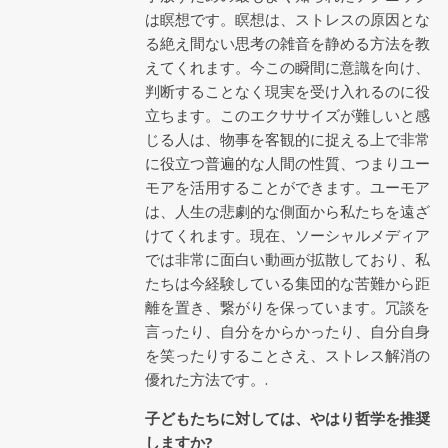
は瞑想です。瞑想は、ストレスの原因とな
る絶え間ない思考の雑音を静める方法を教
えてくれます。今この瞬間に意識を向け、
判断することなく現実を受け入れるのに役
立ちます。このエクササイズが難しいと感
じる人は、物事を客観的に捉える上で非常
に役立つ普遍的な人間の性質、つまりユー
モアを活用することができます。ユーモア
は、人生の悲劇的な側面から私たちを遠ざ
けてくれます。現在、ソーシャルメディア
では非常に面白い動画が拡散しており、私
たちは今経験している集団的な苦難から距
離を置き、繋がりを保っています。冗談を
言ったり、自分をからかったり、自分自身
を笑ったりすることさえ、ストレス解消の
優れた方法です。.
子どもたちに対しては、やはり哲学を推奨
しますか?