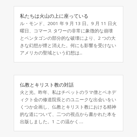
私たちは火山の上に座っている
ル・モンド、2001 年 9 月 13 日。9 月 11 日火
曜日、コマース タワーの非常に象徴的な崩壊
とペンタゴンの部分的な破壊により、2 つの大
きな幻想が煙と消えた。何にも影響を受けない
アメリカの聖域という幻想は...
仏教とキリスト教の対話
火と光。昨年、私はチベットのラマ僧とベネデ
ィクト会の修道院長とのユニークな出会いをい
くつか企画し、仏教とキリスト教における精神
的な道について、二つの視点から書かれた本を
出版しました。1 この温かく….