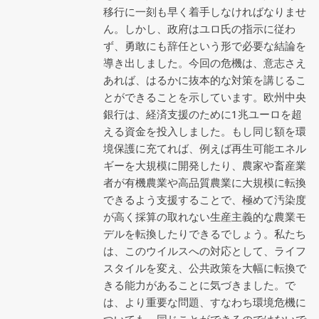
移行に一刻も早く着手しなければなりませ
ん。しかし、政府はユロ氏の指示に従わ
ず、勇敢にも辞任という形で必要な結論を
導き出しました。今回の危機は、意志さえ
あれば、はるかに抜本的な対策を講じるこ
とができることを示しています。欧州中央
銀行は、経済支援のために1兆ユーロを超
える資金を投入しました。もし同じ額を環
境保護に充てれば、例えば再生可能エネル
ギーを大規模に開発したり、農家や畜産業
者が有機農業や高品質農業に大規模に転換
できるよう支援することで、極めて汚染度
が高く採算の取れない生産主義的な農業モ
デルを転換したりできるでしょう。私たち
は、このウイルスへの対応として、ライフ
スタイルを変え、公共政策を大幅に転換で
きる能力があることに気づきました。で
は、より重要な問題、すなわち環境危機に