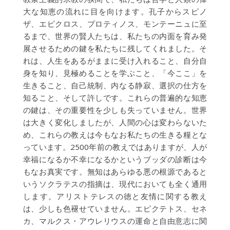
大な知恵の流れに目を向けます。孔子からスピノ
ザ、エピクロス、プロティノス、モンテーニュに至
るまで、世界の賢人たちは、私たちの内面を育み発
展させるための鍵を私たちに残してくれました。そ
れは、人生をあるがままに受け入れること、自分自
身を知り、見極めることを学ぶこと、「今ここ」を
生きること、自己統制、内なる静寂、選択の仕方を
知ること、そして許しです。これらの普遍的な知恵
の鍵は、その重要性を少しも失っていません。世界
は大きく変化しましたが、人間の心は変わらないた
め、これらの教えは今もなお私たちの生きる糧とな
っています。2500年前の教えではありますが、人が
幸福になるか不幸になるかというブッダの診断は今
もなお真実です。無知はあらゆる悪の根源であると
いうソクラテスの指摘は、現代においても全く通用
します。アリストテレスの徳と友情に関する教え
は、少しも色褪せていません。エピクテトス、セネ
カ、マルクス・アウレリウスの運命と自由意志に関