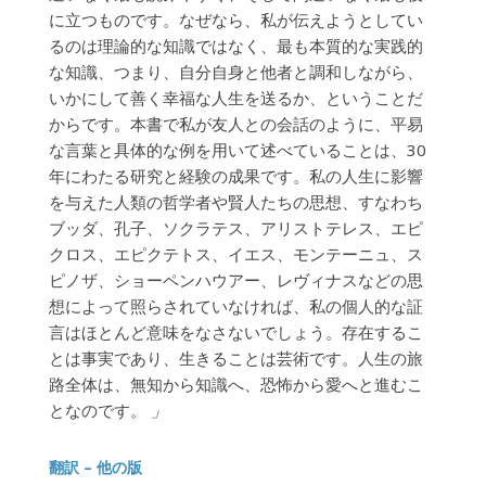
に立つものです。なぜなら、私が伝えようとしてい
るのは理論的な知識ではなく、最も本質的な実践的
な知識、つまり、自分自身と他者と調和しながら、
いかにして善く幸福な人生を送るか、ということだ
からです。本書で私が友人との会話のように、平易
な言葉と具体的な例を用いて述べていることは、30
年にわたる研究と経験の成果です。私の人生に影響
を与えた人類の哲学者や賢人たちの思想、すなわち
ブッダ、孔子、ソクラテス、アリストテレス、エピ
クロス、エピクテトス、イエス、モンテーニュ、ス
ピノザ、ショーペンハウアー、レヴィナスなどの思
想によって照らされていなければ、私の個人的な証
言はほとんど意味をなさないでしょう。存在するこ
とは事実であり、生きることは芸術です。人生の旅
路全体は、無知から知識へ、恐怖から愛へと進むこ
となのです。
」
翻訳 – 他の版