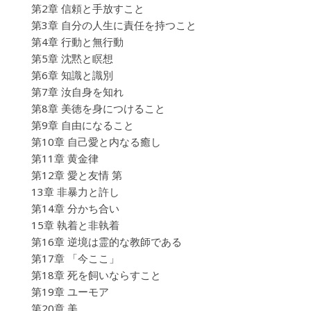
第2章 信頼と手放すこと
第3章 自分の人生に責任を持つこと
第4章 行動と無行動
第5章 沈黙と瞑想
第6章 知識と識別
第7章 汝自身を知れ
第8章 美徳を身につけること
第9章 自由になること
第10章 自己愛と内なる癒し
第11章 黄金律
第12章 愛と友情 第
13章 非暴力と許し
第14章 分かち合い
15章 執着と非執着
第16章 逆境は霊的な教師である
第17章 「今ここ」
第18章 死を飼いならすこと
第19章 ユーモア
第20章 美