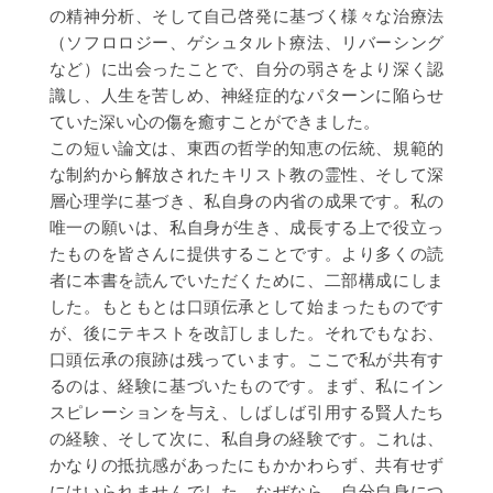
の精神分析、そして自己啓発に基づく様々な治療法
（ソフロロジー、ゲシュタルト療法、リバーシング
など）に出会ったことで、自分の弱さをより深く認
識し、人生を苦しめ、神経症的なパターンに陥らせ
ていた深い心の傷を癒すことができました。
この短い論文は、東西の哲学的知恵の伝統、規範的
な制約から解放されたキリスト教の霊性、そして深
層心理学に基づき、私自身の内省の成果です。私の
唯一の願いは、私自身が生き、成長する上で役立っ
たものを皆さんに提供することです。より多くの読
者に本書を読んでいただくために、二部構成にしま
した。もともとは口頭伝承として始まったものです
が、後にテキストを改訂しました。それでもなお、
口頭伝承の痕跡は残っています。ここで私が共有す
るのは、経験に基づいたものです。まず、私にイン
スピレーションを与え、しばしば引用する賢人たち
の経験、そして次に、私自身の経験です。これは、
かなりの抵抗感があったにもかかわらず、共有せず
にはいられませんでした。なぜなら、自分自身につ