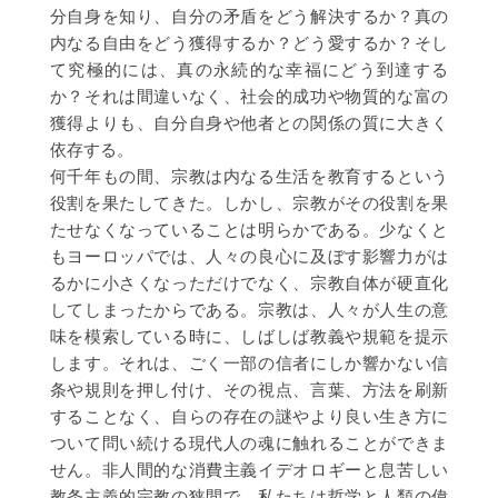
分自身を知り、自分の矛盾をどう解決するか？真の
内なる自由をどう獲得するか？どう愛するか？そし
て究極的には、真の永続的な幸福にどう到達する
か？それは間違いなく、社会的成功や物質的な富の
獲得よりも、自分自身や他者との関係の質に大きく
依存する。
何千年もの間、宗教は内なる生活を教育するという
役割を果たしてきた。しかし、宗教がその役割を果
たせなくなっていることは明らかである。少なくと
もヨーロッパでは、人々の良心に及ぼす影響力がは
るかに小さくなっただけでなく、宗教自体が硬直化
してしまったからである。宗教は、人々が人生の意
味を模索している時に、しばしば教義や規範を提示
します。それは、ごく一部の信者にしか響かない信
条や規則を押し付け、その視点、言葉、方法を刷新
することなく、自らの存在の謎やより良い生き方に
ついて問い続ける現代人の魂に触れることができま
せん。非人間的な消費主義イデオロギーと息苦しい
教条主義的宗教の狭間で、私たちは哲学と人類の偉