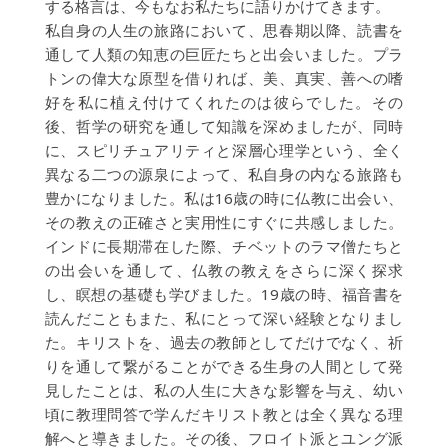
する格言は、今もなお私たちに語りかけてきます。
私自身の人生の旅路において、思春期以降、読書を
通して人類の知恵の巨匠たちと出会いました。プラ
トンの偉大な原型を借りれば、美、真実、善への嗜
好を私に植え付けてくれたのは彼らでした。その
後、哲学の研究を通して知識を深めましたが、同時
に、スピリチュアリティと深層心理学という、全く
異なる二つの源泉によって、私自身の内なる旅路も
豊かになりました。私は16歳の時に仏教に出会い、
その教えの正確さと実用性にすぐに共感しました。
インドに長期滞在した際、チベットのラマ僧たちと
の出会いを通して、仏教の教えをさらに深く探求
し、瞑想の基礎も学びました。19歳の時、福音書を
読んだこともまた、私にとって深い経験となりまし
た。キリストを、過去の教師としてだけでなく、祈
りを通して繋がることができる生身の人間として発
見したことは、私の人生に大きな影響を与え、幼い
頃に教理問答で学んだキリスト教とは全く異なる理
解へと導きました。その後、フロイト派とユング派