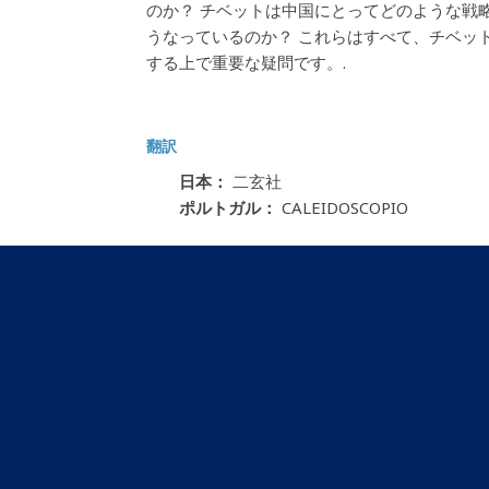
のか？ チベットは中国にとってどのような戦
うなっているのか？ これらはすべて、チベッ
する上で重要な疑問です。.
翻訳
日本：
二玄社
ポルトガル：
CALEIDOSCOPIO