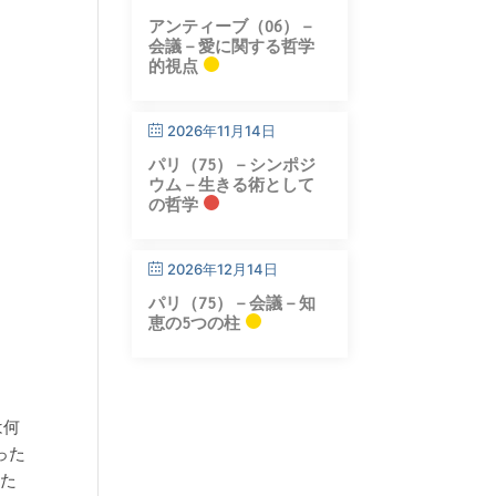
アンティーブ（06）－
会議－愛に関する哲学
的視点
2026年11月14日
パリ（75）－シンポジ
ウム－生きる術として
の哲学
2026年12月14日
パリ（75）－会議－知
恵の5つの柱
は何
った
った