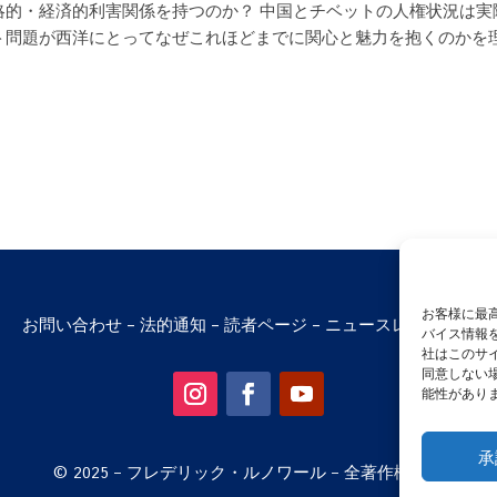
略的・経済的利害関係を持つのか？ 中国とチベットの人権状況は実
ト問題が西洋にとってなぜこれほどまでに関心と魅力を抱くのかを
お客様に最高
お問い合わせ
–
法的通知
–
読者ページ
–
ニュースレター購読
バイス情報
社はこのサ
同意しない
能性がありま
承
© 2025 – フレデリック・ルノワール – 全著作権所有