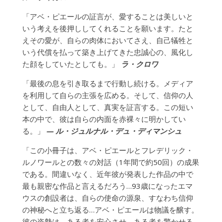
「アベ・ピエールの証言が、愛することは美しいと
いう考えを後押ししてくれることを願います。たと
えその愛が、自らの肉体においてさえ、自己犠牲と
いう代償を払って築き上げてきた忠誠心の、風化し
た顔をしていたとしても。」
ラ・クロワ
「最後の息を引き取るまで行動し続ける。メディア
を利用して自らの主張を広める。そして、信仰の人
として、自由人として、真実を証言する。この短い
本の中で、彼は自らの内面を赤裸々に明かしてい
る。」
— ル・ジュルナル・デュ・ディマンシュ
「この小冊子は、アベ・ピエールとフレデリック・
ルノワールとの数々の対話（1年間で約50回）の成果
である。間違いなく、近年彼が発表した作品の中で
最も親密な作品と言えるだろう…93歳になったエマ
ウスの創設者は、自らの使命の源泉、すなわち信仰
の神秘へと立ち返る…アベ・ピエールは物議を醸す。
彼の姿勢は、ある者を安心させ、ある者を驚かせる