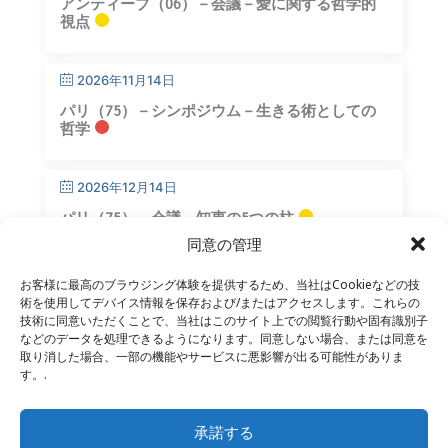
アンティーブ（06）－会議－愛に関する哲学的
視点
2026年11月14日
パリ（75）－シンポジウム－生きる術としての
哲学
2026年12月14日
パリ（75）－会議－知恵の5つの柱
同意の管理
お客様に最高のブラウジング体験を提供するため、当社はCookieなどの技
術を使用してデバイス情報を保存および/またはアクセスします。これらの
技術に同意いただくことで、当社はこのサイト上での閲覧行動や固有識別子
などのデータを処理できるようになります。同意しない場合、または同意を
取り消した場合、一部の機能やサービスに悪影響が出る可能性がありま
お問い合わせ
–
法的通知
–
読者ページ
–
ニュースレター
す。.
購読
承諾する