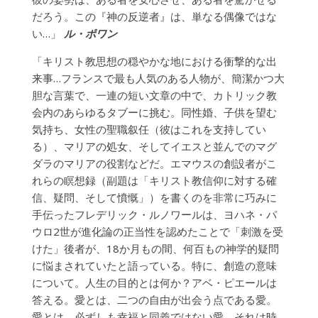
だろう。この『神の反逆者』は、単なる偶像ではな
い…」
ル・ポワン
「キリスト教思想の穏やかな地における衝撃的な出
来事…フランスで最も人気のある人物が、簡潔かつ大
胆な言葉で、一連の短い文章の中で、カトリック教
会内のあらゆるタブーに挑む。同性婚、子供を望む
気持ち、女性の聖職叙任（彼はこれを支持してい
る）、マリアの処女、そしてイエスと並んでのマグ
ダラのマリアの役割などだ。エマウスの創設者がこ
れらの瞑想録（副題は「キリスト教信仰に対する確
信、疑問、そして憤慨」）を書くのを非常に巧みに
手​​伝ったフレデリック・ルノワールは、ヨハネ・パ
ウロ2世が進化論の正当性を認めたことで「刺激を受
けた」後者が、18か月もの間、何百もの神学的疑問
に悩まされていたと語っている。特に、創造の意味
について。人生の目的とは何か？アベ・ピエールは
答える。愛とは、二つの自由が出会う点である愛。
愛とは、必ずしも幸福と同義ではない愛。それは時