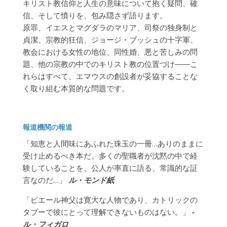
キリスト教信仰と人生の意味について抱く疑問、確
信、そして憤りを、包み隠さず語ります。
原罪、イエスとマグダラのマリア、司祭の独身制と
貞潔、宗教的狂信、ジョージ・ブッシュの十字軍、
教会における女性の地位、同性婚、悪と苦しみの問
題、他の宗教の中でのキリスト教の位置づけ――こ
れらはすべて、エマウスの創設者が妥協することな
く取り組む本質的な問題です。
報道機関の報道
「知恵と人間味にあふれた珠玉の一冊…ありのままに
受け止めるべき本だ。多くの聖職者が沈黙の中で経
験していることを、公人が率直に語る、常識的な証
言なのだ…」
ル・モンド紙
「ピエール神父は寛大な人物であり、カトリックの
タブーで彼にとって理解できないものはない。」
-
ル・フィガロ