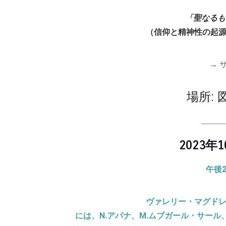
「聖なる
（信仰と精神性の起
→ 
場所:
______
2023年
午後
ヴァレリー・マグド
には、N.アパナ、M.ムブガール・サール、