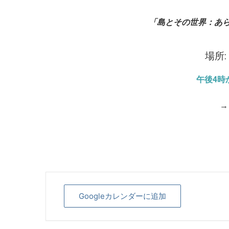
「島とその世界：あ
場所:
午後4時
→
Googleカレンダーに追加