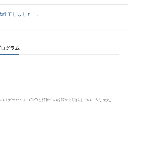
は終了しました。.
プログラム
ののオデッセイ」（信仰と精神性の起源から現代までの壮大な歴史）