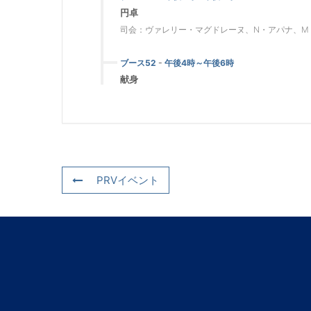
円卓
司会：ヴァレリー・マグドレーヌ、N・アパナ、M
ブース52
-
午後4時～午後6時
献身
PRVイベント