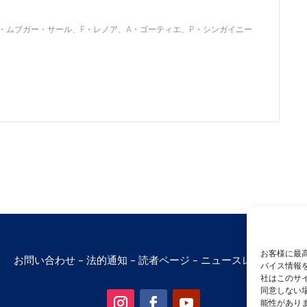
・ムブガー・サール、F・レノア、A・ゴーティエ、P・シンガイニー
お客様に最高
お問い合わせ
–
法的通知
–
読者ページ
–
ニュースレター購読
バイス情報
社はこのサ
同意しない
能性がありま