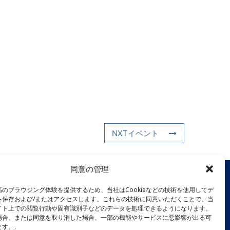
NXTイベント
同意の管理
のブラウジング体験を提供するため、当社はCookieなどの技術を使用してデ
を保存および/またはアクセスします。これらの技術に同意いただくことで、当
イト上での閲覧行動や固有識別子などのデータを処理できるようになります。
場合、または同意を取り消した場合、一部の機能やサービスに悪影響が出る可
す。.