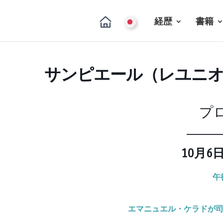
経歴
書籍
サンピエール（レユニ
プ
_____
10月6
午
エマニュエル・
ケラドが