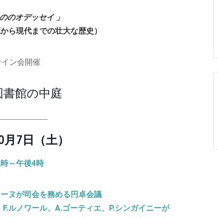
もののオデッセイ
」
源から現代までの壮大な歴史）
サイン会開催
 図書館の中庭
_______________
10月7日（土）
2時～午後4時
レーヌが司会を務める円卓会議
F.ルノワール、A.ゴーティエ、P.シンガイニーが