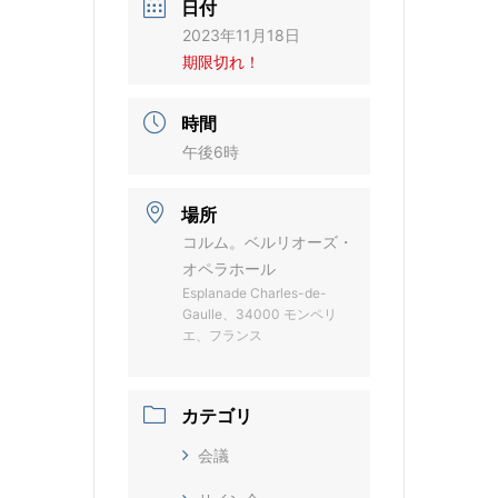
日付
2023年11月18日
期限切れ！
時間
午後6時
場所
コルム。ベルリオーズ・
オペラホール
Esplanade Charles-de-
Gaulle、34000 モンペリ
エ、フランス
カテゴリ
会議