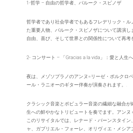
1-哲学 – 自由の哲学者、バルーク・スピノザ
哲学者であり社会学者でもあるフレデリック・ル
た重要人物、バルーク・スピノザについて講演し
自由、喜び、そして世界との関係性について再考を
2- コンサート – 「Gracias a la vida」：愛と人
夜は、メゾソプラノのアンヌ=リーゼ・ポルクロペックによ
ール・ラニオーのギター伴奏が演奏されます。.
クラシック音楽とポピュラー音楽の繊細な融合が
生への鮮やかなトリビュートを奏でます。アンヌ
このリサイタルでは、レナード・バーンスタイン
ャ、ガブリエル・フォーレ、オリヴィエ・メシア