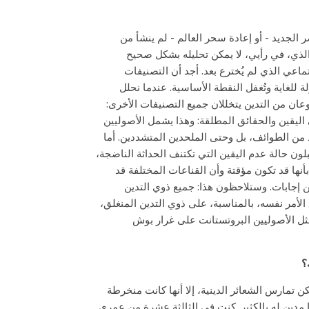
ر الجديد - أو إعادة سحر العالم - لم ينشأ من
والذي، في رأيي، لا يمكن تحليله بشكل صحيح
اعي الذي لم يُخترع بعد. أجد أن التصنيفات
تزلة للغاية وتُغفل النقطة الأساسية. عندما نحلل
نوعان من التدين يتخللان جميع التصنيفات الأخرى:
اليقين والحقائق المطلقة: وهذا يشمل الأصوليين
يد من الطوائف، بل وحتى الملحدين المتشددين. أما
لون حالة عدم اليقين التي تكتنف الحداثة الناضجة،
ها قد تكون مؤقتة وأن القناعات المختلفة قد
ن إجابات. وستلاحظون هذا: جميع ذوي التدين
لأمر نفسه، بالمناسبة، على ذوي التدين المنغلق،
ل الأصوليين البروتستانت على غرار بوش
؟
 تمارس الشعائر الدينية، إلا أنها كانت منخرطة
 مدين له بالكثير. كنت في الثالثة عشرة من عمري