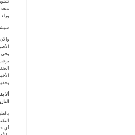
تتبلو
متعدد
وراء 
سيشعر
والآن
الأصو
وفي ك
يرغب 
الضئي
الأخي
بحقهن
ألا ي
الناز
بالطب
التكن
أي حا
والأع