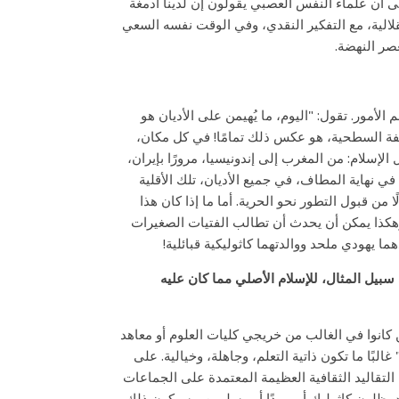
تى أن علماء النفس العصبي يقولون إن لدينا أدمغة
تقلالية، مع التفكير النقدي، وفي الوقت نفسه السعي
صر النهضة.
لأمور. تقول: "اليوم، ما يُهيمن على الأديان هو
لعاصفة السطحية، هو عكس ذلك تمامًا! في كل مكان،
لإسلام: من المغرب إلى إندونيسيا، مرورًا بإيران،
في نهاية المطاف، في جميع الأديان، تلك الأقلية
من قبول التطور نحو الحرية. أما ما إذا كان هذا
 وهكذا يمكن أن يحدث أن تطالب الفتيات الصغيرات
ما يهودي ملحد ووالدتهما كاثوليكية قبائلية!
ى سبيل المثال، للإسلام الأصلي مما كان عليه
ن كانوا في الغالب من خريجي كليات العلوم أو معاهد
لبًا ما تكون ذاتية التعلم، وجاهلة، وخيالية. على
لتقاليد الثقافية العظيمة المعتمدة على الجماعات
د يظلون كاثوليك أو يهودًا أو مسلمين - سيكون ذلك