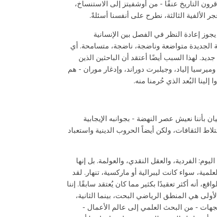
قرون التاريخ عنفًا - من أوشفيتز إلى الاستنساخ،
 الألفية الثالثة، نطرح على أنفسنا أسئلةً.
يجوز إعادة النظر في الفصل بين الإنسانية
اثة الجديدة متواضعة وناضجة، ناضجة، متسامحة. أي
جديد. لهذا السبب أيضًا أعتقد أن الباحثين الذين
ميرسيا إلياد، وجيلبرت دوراند، وإدغار موران - هم
ينا البُعد الذي حُرمنا منه.
ن بأننا نعيش عصر النهضة - بجوانبه الإيجابية
اط الثقافات، ولكن أيضاً الحروب الدينية واستعباد
وم: الفردية، والعقل النقدي، والعولمة. بل إنها
لمية، سواء كانت ليبرالية أو ماركسية، تنهار. لقد
 أنه أكثر تعقيدًا بكثير مما كان يُعتقد سابقًا. إننا
الأولى هي المنطق الرياضي البحت، بينما الثانية،
جهات - من البحث العلمي إلى عالم الأعمال -