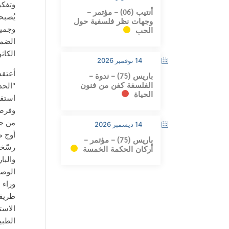
وتفكي
أنتيب (06) – مؤتمر –
يُصبح
وجهات نظر فلسفية حول
وجميع
الحب
الضمي
الكاثو
14 نوفمبر 2026
أعتقد
باريس (75) – ندوة –
"الحد
الفلسفة كفن من فنون
الحياة
استقل
وفرضت
من جه
14 ديسمبر 2026
أوج ص
باريس (75) – مؤتمر –
رسّخت
أركان الحكمة الخمسة
والبا
الوصا
وراء 
طريقت
الاست
الطبي