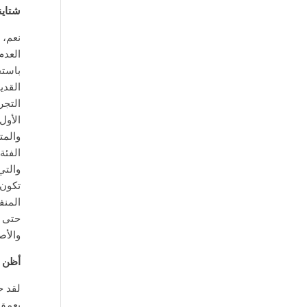
شتاين
نعم، 
العدم
باستخ
القديم
التجر
الأول
والمت
الفئة
والتي
تكون 
المنف
حتى ل
والأص
أظن أ
لقد ح
بعمق 