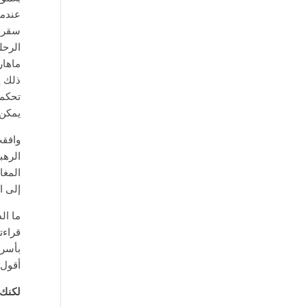
عندما
سقراط
الرحل
ماهار
ذلك إ
تحكمه
يمكن 
وافقت
الرهب
المغا
إلى ال
ما ال
قراءت
بأسره
أقول 
لكنك 