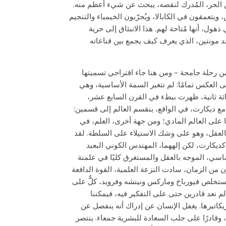
ئن الحر، المُدرك لنقصه، يبحث عن شيء أعظم منه.
ويتعمقون في الكابالا، ويُجرّبون الخيمياء والتنجيم
ول، أنها مُتاحة لهم. هذا الانبثاق إلى حرية
د مونتين، الذي يعرف كيف يجمع بين قناعاته
من رحلة جامحة – ومن هنا جاء اقتراحي تسميتها
لى العكس تمامًا: لم تتغير السمة الأساسية، وهي
اثة ثانية، ظهرت ببطء في القرن السابع عشر،
ع ديكارت، في الواقع، ينقسم العالم إلى قسمين:
ها على العالم المادي؛ ومن جهة أخرى، العلم، في
بالعقل، وهو على وشك الاستيلاء على السلطة. لقد
كديكارت، لكن إلههما، المهندس الكوني البعيد
ساسي، الموجه بالعقل والمستغرق كليًا في علمنة
رن من الزمان، سادت النزعة العلمية، القوة الدافعة
. استخلص فيورباخ وماركس ونيتشه وفرويد، كلٌّ على
لم نعد قادرين حتى على التفكير فيه، فيمكننا
كاتيرها. يغفل الإنسان عن إدراك أنه ينفصل عن
وقادرًا على جلب السعادة للبشرية جمعاء. ينتصر