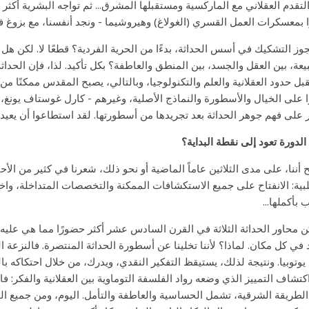
لتقدم العقلاني مع الماركسية ومستقبلها المشرق... ثم تواجه البشرية أكثر 
ا بمعسكرات العمل القسري (الغولاغ) وهيروشيما - ونجد أنفسنا، مع بزوغ فجر
وز التشكيك في أسس الحداثة، بدءًا من الحرية الفردية؟ قطعًا لا. لكن هل 
يعة، بين العقل والجسد، بين المنطق والعاطفة؟ بكل تأكيد. لذا، فإن الحد
تقبل حدود العقلانية والعلم والتكنولوجيا، وبالتالي، يصبح المقدس ممكنًا من 
 على الخيال والأسطورة والنماذج الأصلية، وغيرهم - كارل غوستاف يونغ، و
ر على فهم جوهر الحداثة بعد تجريدها من أسطورتها. لقد استطاعوا أن يعيدوا إل
الدورة تعود إلى نقطة البداية؟
أننا، على مدى الثلاثين عاماً الماضية أو نحو ذلك، شعرنا في كثير من الأحيا
بية: الانفتاح على جميع الاستكشافات الممكنة والتخصصات المتداخلة، واختل
بأكملها...
ن محاور الحداثة الثلاثة في القرن السادس عشر أكثر حضورًا مما هي عليه الي
 في كل مكان. لماذا؟ لأننا تخلينا عن أسطورة الحداثة المنتصرة. فالنزعة الع
وتوبيا. ونتيجة لذلك، يستيقظ التفكير النقدي، ويدرك، من خلال احتكاكه بالواقع،
اكتشاف التمييز الذي وضعه رواد الفلسفة التوماوية بين العقلانية والفكر: ف
لطريقة الشرقية، تشمل الحساسية والعاطفة والتأمل. اليوم، ومن جميع ال