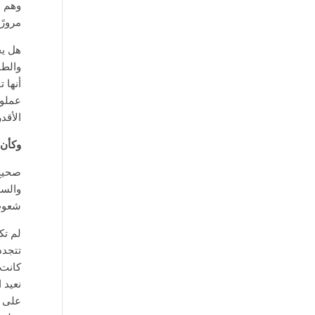
وهم ا
مرورً
هل يج
والطب
أنها 
عملوا
الأقد
وكأن 
صحيح 
والسل
شعوب 
لم تك
تتجدد
كانت ي
نعيد 
على ا