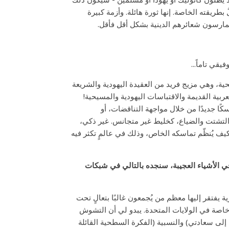
ٌ بطريقته الخاصة. إنها ثورة هائلة. وأزمة كبيرة
م يمارسون شعائرهم الدينية بشكل أقل فأقل.
قي تاماً...
يحية، وهي مزيج فريد من العقيدة اليهودية والشريعة
عربية القديمة والاقتباسات اليهودية والمسيحية!
سكًا جديدًا من خلال مواجهة التناقضات، أو
من التشتت والضياع، كخليط غير متجانس. غير ذكي،
كيف يُنظّم تماسكه الخاص، وذلك في عالمٍ تكثر فيه
ه في الأشياء العجيبة، سنجده بالتالي في شبكات
ية يفتقر إليها معظم من يُجمعون غالبًا بتعالٍ تحت
 خاصة في الولايات المتحدة. يبدو لي أن التشوش
 إلى سعادتي) والنسبية (الفكرة السطحية القائلة