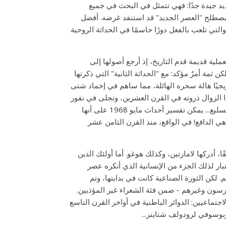
ديد جيدة جدًا: فهي تتمثل في البحث في جميع
 مصطلح "العصر الجديد" قد استنفد غرضه. أفضل
تي تلعب بالفعل دورًا حاسمًا في الحداثة الروحية
لية قديمة قدم التاريخ، إذ أرجع أصولها إلى
ثمة أمرٌ مؤكد: مع "الحداثة الثانية" التي ذكرتها
ريجيًا هالة سحره الهائلة، مما ساهم في إخماد شتى
هذا الزوال ذروته في القرن العشرين، وتجلى في نفور
مجتمع الاستهلاك، حيث كل شيء قابل للملاحظة والتلاعب والفهم والترشيد والتسليع... يمكن تفسير أحداث مايو 1968 على أنها
هي الدافع! في الواقع، منذ القرن الثامن عشر
، أدركها لامارتين، وكذلك هوغو. أما أولئك الذين
ار لذلك الجزء من الإنسانية الذي أنكره عصر
. لكن الثورة الصناعية كانت في بدايتها، وتم
يمرسون وغيرهم - ضمن فئة الشعراء غير المؤذيين.
تماعيين: الدوائر الباطنية في أواخر القرن التاسع
روبوسوفي لرودولف شتاينر...