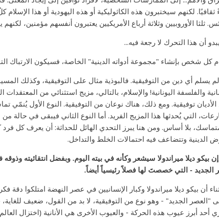
ً ثقافيًا. لكنهم سيختبرون هذه الكاثوليكية أو هذه اليهودية أو هذا الإسلام كل
ئس. ثلثا الأوروبيين وثلاثة أرباع الأمريكيين يعتبرون أنفسهم مؤمنين، لكنه
بدو أن هذا التحرك لا رجعة فيه...
ام كل شخص بإنشاء "مجموعة أدواته الدينية" الخاصة، فسيكون الارتباك التوفي
، لم يسلم أي دين من التوفيقية. فالبوذية مثال على التوفيقية، وكذلك المس
انية والفلسفة اليونانية! والإسلام، بالتالي، مزيج استثنائي من المعتقدات ال
الأديان توفيقية. ومع ذلك، هناك نوعان من التوفيقية. النوع الأول يُنمّي تما
رعات، التي يُحدثها هذا المزيج الفريد. أما النوع الثاني فيبقى في حالة 
تماسك، بلا أساس. ومن هنا يبرز التحدي الهائل للحداثة: أن يعرف كل فرد 
ض الدينية وتتضاعف فيه احتمالات الخلط والتداخل.
إن بيكو ديلا ميراندولا سيشعر وكأنه في بيته اليوم. وبفضل انتقائيته وذوق
 الجديد - التي خصصتَ لها فصلاً رئيسياً أيضاً.
ناء أن بيكو ديلا ميراندولا وكبار الإنسانيين في عصر النهضة امتلكوا دقة فكر
"العصر الجديد" - وهو نوع من التوفيقية، لا بد من القول، ضعيف للغاية،
ي أحد أبرز عيوب هذه الحركة - والعيوب الأخرى هي الأنانية (اختزال العالم