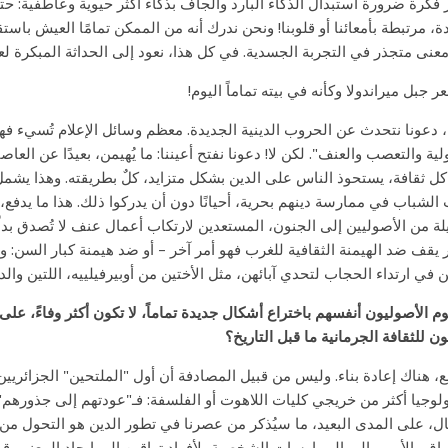
ر فكرة ضرورة استبدال الذكاء البارد والجاف بذكاء أكثر حيوية وعاطفية: ح
ة، مرتبطة بأمعائنا أو قلوبنا! ونحن ندرك أنه من الممكن تمامًا العيش باس
معنى متجذر في التجربة الجسدية. في كل هذا، نعود إلى الحداثة المبكرة لع
 جبل ميراندولا وكأنه في بيته تماماً اليوم!
، دعونا نتحدث عن الحروب الدينية الجديدة. معظم وسائل الإعلام تُسيء فهم ا
لية والتعصب والعنف". لكن لا! دعونا نفتح أعيننا: ما يُهيمن، بعيدًا عن ا
ل ثقافة، يستحوذ الناس على الدين بشكل متزايد، كلٌ بطريقته. وهذا يشمل ا
الشباب في ممارسة دينهم بحرية، أحيانًا دون أن يدركوا ذلك. هذا ما يدفع، 
لة من الأصوليين إلى الجنون، المستعدين لارتكاب أعمال عنف لا تُصدق بدلًا 
ر يقف ضد الهيمنة الثقافية للغرب فهو أمر آخر – أو ضد هيمنة كبار السن:
 في ارتداء الحجاب لتحدي آبائهن، مثل الأختين من أوبيرفيلييه، اللتين والده
قوم الأصوليون أنفسهم باختراع أشكال جديدة تماماً، لا تكون أكثر وفاءً، عل
يون للثقافة الجرمانية ما قبل التاريخ؟
ع، هناك إعادة بناء. وليس من قبيل المصادفة أن أول "الملتحين" الجزائريي
ولوجيا أكثر من خريجي كليات اللاهوت أو الفلسفة: فـ"عودتهم إلى جذورهم" غا
ل، على المدى البعيد، ما سيُذكر من عصرنا في تطور الدين هو التحول من ا
راق والأمم... إلى الممارسات الشخصية، لأفراد تواقين إلى إيجاد المعنى. ق