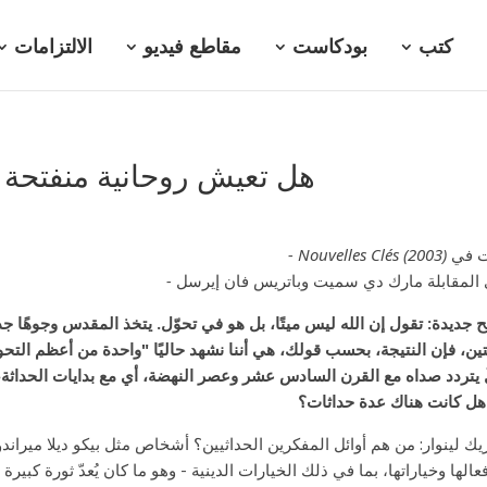
كتب
بودكاست
مقاطع فيديو
الالتزامات
هل تعيش روحانية منفتحة أ
ت في
Nouvelles Clés (2003) -
المقابلة مارك دي سميت وباتريس فان إيرسل
-
ح جديدة: تقول إن الله ليس ميتًا، بل هو في تحوّل. يتخذ المقدس وجوهًا جديدة
تين، فإن النتيجة، بحسب قولك، هي أننا نشهد حاليًا "واحدة من أعظم التحول
ٌ يتردد صداه مع القرن السادس عشر وعصر النهضة، أي مع بدايات الحداثة،
هل كانت هناك عدة حداثات؟
يك لينوار: من هم أوائل المفكرين الحداثيين؟ أشخاص مثل بيكو ديلا ميراندول
عالها وخياراتها، بما في ذلك الخيارات الدينية - وهو ما كان يُعدّ ثورة كبي