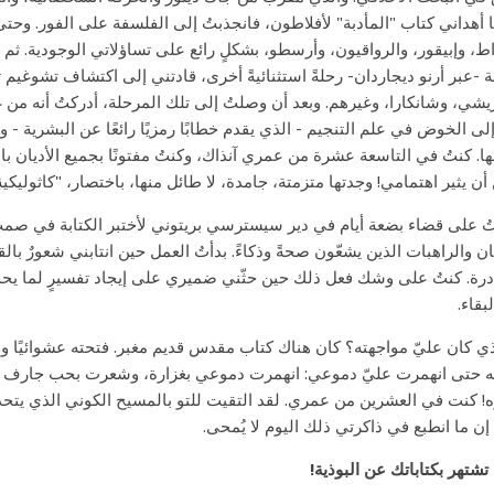
 أهداني كتاب "المأدبة" لأفلاطون، فانجذبتُ إلى الفلسفة على الفور. وح
، وإبيقور، والرواقيون، وأرسطو، بشكلٍ رائع على تساؤلاتي الوجودية. ثم
ة -عبر أرنو ديجاردان- رحلةً استثنائيةً أخرى، قادتني إلى اكتشاف تشوغيم تر
يشي، وشانكارا، وغيرهم. وبعد أن وصلتُ إلى تلك المرحلة، أدركتُ أنه من غ
لى الخوض في علم التنجيم - الذي يقدم خطابًا رمزيًا رائعًا عن البشرية - 
ا. كنتُ في التاسعة عشرة من عمري آنذاك، وكنتُ مفتونًا بجميع الأديان باستث
أن يثير اهتمامي! وجدتها متزمتة، جامدة، لا طائل منها، باختصار، "كاثوليكية
ُ على قضاء بضعة أيام في دير سيسترسي بريتوني لأختبر الكتابة في صمت. 
ان والراهبات الذين يشعّون صحةً وذكاءً. بدأتُ العمل حين انتابني شعورٌ بالق
درة. كنتُ على وشك فعل ذلك حين حثّني ضميري على إيجاد تفسيرٍ لما يحد
بقاء.
ذي كان عليّ مواجهته؟ كان هناك كتاب مقدس قديم مغبر. فتحته عشوائيًا وو
ه حتى انهمرت عليّ دموعي: انهمرت دموعي بغزارة، وشعرت بحب جارف يت
! كنت في العشرين من عمري. لقد التقيت للتو بالمسيح الكوني الذي يتحد
إن ما انطبع في ذاكرتي ذلك اليوم لا يُمحى.
تشتهر بكتاباتك عن البوذية!