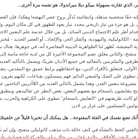
ر، الذي تقارنه بسهولة ببيكو ديلا ميراندولا، هو نفسه مرة أخرى...
إنه حقًا شخصية مذهلة، وانتقائيته تُذكّر بروح عصر النهضة! وهكذا، فإن العص
، بل هو جزء من تيار تاريخي محدد. تيار يعود للظهور في كل مكان اليوم، 
دام أطر علم الاجتماع الديني السائد، بل من خلال عدسة علم النفس الاجتم
ة - الكاثوليكية، واليهودية، والفكر الحر، والإلحاد... أو العصر الجديد - مُخ
بة المعيشة، تُظهر لنا الظواهرية الدينية المعاصرة أنه، في جوهرها، هناك 
 منفتح، والثاني مغلق. تضم المجموعة الأخيرة كل من لديه حاجة ماسة إلى 
طرفين والملتزمين بالتقاليد في جميع الأديان تقريبًا، ويشمل بالتأكيد العد
 الأولى، فتتعلق بالأفراد الذين، مع احتفاظهم برابط عميق مع المقدس، يتقب
 تنطوي على الشك والسعي الدائم: فهم يتمسكون بقناعات، لكنهم يقرون بأن
مشروعة بنفس القدر، وهذا يشمل بالتالي العديد من اللاأدريين الباحثين ع
تح يتعايشون بانسجام مع بعضهم البعض، بغض النظر عن تقاليدهم. وينطبق ا
و كانت طريقتهم في "التعايش بانسجام" تنطوي على الكراهية والحرب، مث
وليين المسلمين على غرار بن لادن.
نك تضع نفسك في الفئة المفتوحة... هل يمكنك أن تخبرنا قليلاً عن خلفيتك
الفني الحظ بالنشأة في كنف عائلة ذات مذهب كاثوليكي منفتح، وإن لم تكن
في البحث الأخلاقي. والدي مُقرّب من جاك ديلور والحركة الشخصانية، وأنا