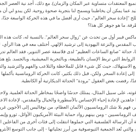
ميع المعتقدات متساوية عبر المكان والزمان). مع ذلك، أجد نية العصر الج
ليد عما يمكن أن يخاطبنا ويسمح لنا بتجربة صحوة روحية. لكن يبدو لي أن
 "إعادة سحر العالم"، حيث أرى أفضل ما في هذه الحركة الواسعة جدًا، وال
رفة. ما هو جوهر كل هذا؟
اكس فيبر أول من تحدث عن "زوال سحر العالم". بالنسبة له، كانت هذه العم
ب المقدس والنزعة اليهودية إلى ترشيد الإلهي. أختلف معه في هذا الرأي، لكن 
ا، حداثة "صانع الساعات العظيم" لدى فلاسفة عصر التنوير، فقد العالم تد
 الروابط التي تربط الإنسان بالطبيعة، وبالتجربة المعيشية، وبالجسد. بلغ 
إلى إعادة السحر. ولكن، قبل ذلك بكثير، كانت الحركة الرومانسية بأكملها 
ًا، رفضت بعض العقول "برودة" الحداثة الديكارتية أو الكانطية.
وته، على سبيل المثال، يمتلك حدسًا واضحًا بمخاطر الحداثة العلمية. ولاحقًا
جاهدين لإعادة إحياء الإحساس بالأسطورة والخيال والمقدس، لإعادة الاعتب
ير، فهم بلا شك الرومانسيون الألمان العظام، من نوفاليس إلى الأخوين غريم
 الرومانسيين - ومن بينهم رواد حماية البيئة الأمريكيون الأوائل، ثورو وإ
 أن الرسالة الفلسفية التي حملوها انتقلت إلى فئات أخرى من الفاعلين الاج
والتي تُعد الجمعية الثيوصوفية من أبرز تجلياتها - إلى جانب التوسع الأنث