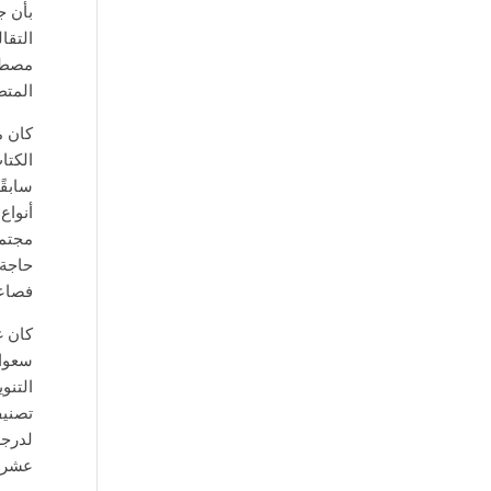
بأن ج
التقا
مصطلح
المتط
كان م
الكتا
سابقً
أنواع
حاجة 
فصاعد
كان غ
سعوا 
التنو
تصنيف
لدرجة
عشر، 