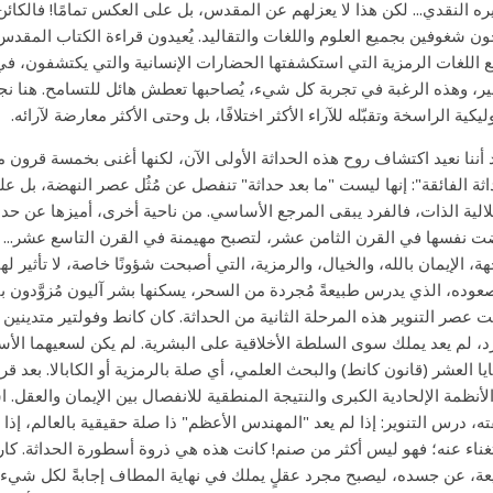
ره النقدي... لكن هذا لا يعزلهم عن المقدس، بل على العكس تمامًا! فالكا
ون شغوفين بجميع العلوم واللغات والتقاليد. يُعيدون قراءة الكتاب المقدس، 
 اللغات الرمزية التي استكشفتها الحضارات الإنسانية والتي يكتشفون، في ذه
ر، وهذه الرغبة في تجربة كل شيء، يُصاحبها تعطش هائل للتسامح. هنا نج
ليكية الراسخة وتقبّله للآراء الأكثر اختلافًا، بل وحتى الأكثر معارضة لآرائه.
 أننا نعيد اكتشاف روح هذه الحداثة الأولى الآن، لكنها أغنى بخمسة قرون 
اثة الفائقة": إنها ليست "ما بعد حداثة" تنفصل عن مُثُل عصر النهضة، بل ع
الية الذات، فالفرد يبقى المرجع الأساسي. من ناحية أخرى، أميزها عن حد
 نفسها في القرن الثامن عشر، لتصبح مهيمنة في القرن التاسع عشر... م
ة، الإيمان بالله، والخيال، والرمزية، التي أصبحت شؤونًا خاصة، لا تأثير ل
عوده، الذي يدرس طبيعةً مُجردة من السحر، يسكنها بشر آليون مُزوَّدون 
 عصر التنوير هذه المرحلة الثانية من الحداثة. كان كانط وفولتير متدينين 
رد، لم يعد يملك سوى السلطة الأخلاقية على البشرية. لم يكن لسعيهما الأ
يا العشر (قانون كانط) والبحث العلمي، أي صلة بالرمزية أو الكابالا. بعد ق
الأنظمة الإلحادية الكبرى والنتيجة المنطقية للانفصال بين الإيمان والعقل
ه، درس التنوير: إذا لم يعد "المهندس الأعظم" ذا صلة حقيقية بالعالم، إذا 
غناء عنه؛ فهو ليس أكثر من صنم! كانت هذه هي ذروة أسطورة الحداثة. كاري
عة، عن جسده، ليصبح مجرد عقلٍ يملك في نهاية المطاف إجابةً لكل شيء، 