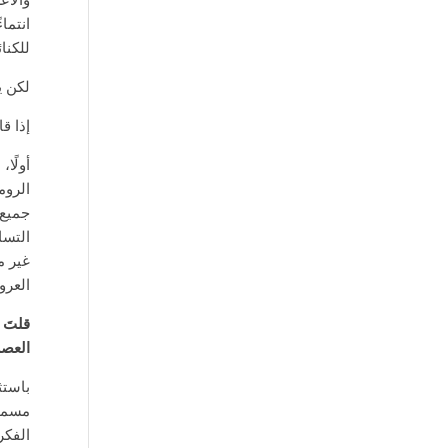
انتماء
للكنا
لكن ي
إذا ق
أولًا
الروم
جميع 
التسا
غير م
العرو
قلتَ 
العصر
باستث
مسمى 
الفكر