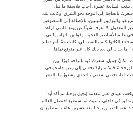
تى بلغت السابعة عشرة، أجاب فلاسفة ما قبل
 شعرتُ بالحاجة إلى التوجه نحو الشرق، وكانت تلك
ونغبا والبوذيين التبتيين، بالإضافة إلى المتصوفين
ير المعقول ألا أعرف شيئًا عن يونغ. قادني قراءة
وفي عالم الأساطير العجيب وقوانين التزامن التي
ناء الكاثوليكية. بالنسبة لي، كانت حقًا آخر تقليد
". ما حدث لي بعد ذلك كان غير متوقع تمامًا.
مكانٌ جميل، شعرتُ فيه بالراحة فورًا، بين
لق فجأةً. قلقٌ متزايدٌ دفعني إلى رغبةٍ جامحةٍ في
ث. لذا، دفعني شغفي بالتحدي وشعورٌ ما بالفخر
قعت عيناي على مقدمة إنجيل يوحنا. لم أكد أبدأ
دفق في داخلي. تمنيت لو أستطيع احتضان العالم
ث عنه القديس يوحنا. بعد عشرين عامًا، أستطيع أن