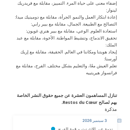
إضفاء معنى على حياة المرء. التمييز، مقابلة مع فريدريك
لينوار:
إعادة ابتكار العمل والنمو. الجرأة، مقابلة مع دومينيك ميدا:
التصالح مع الطبيعة. الجمال، مقابلة مع بيير رابي:
استعادة العلوم. الوعي، مقابلة مع بيير هنري غويون:
تحقيق الاندماج، وتنشيط المواطنة. الأخوة، مقابلة مع عبد
الملك:
إيجاد هويتنا ومكاننا في العالم. الحقيقة، مقابلة مع إريك
أورسنا:
تعلم العيش معًا، والتعليم بشكل مختلف. الفرح، مقابلة مع
فرانسواز هيريتييه
تنازل المساهمون العشرة عن جميع حقوق النشر الخاصة
بهم لصالح Restos du Cœur.
مذكرة
3 سبتمبر 2026
ندوة عبر الإنترنت - قوة الفرح