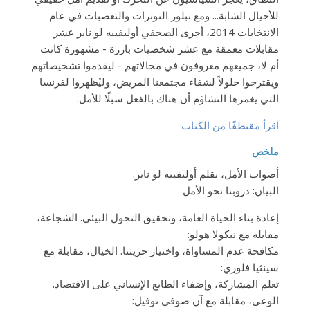
للأجيال الشابة... ومع تبلور التوترات والتعصبات في عام
الانتخابات 2014، أجرى الصحفي أوليفييه لو ناير عشر
مقابلات معمقة مع عشر شخصيات بارزة - مشهورة كانت
أم لا، جميعهم معروفون في مجالاتهم - ليقدموا تشخيصاتهم
ويقترحوا حلولاً لشفاء مجتمعنا المريض، وليُظهروا لفرنسا
التي يغمرها التشاؤم أن هناك بالفعل سبلًا للأمل.
اقرأ مقتطفًا من الكتاب
ملخص
أصوات الأمل، بقلم أوليفييه لو ناير.
البيان: دروبنا نحو الأمل
إعادة بناء الحياة العامة، وتحقيق التحول البيئي. الشجاعة،
مقابلة مع نيكولا هولو:
مكافحة عدم المساواة، واختيار حريتنا. الخيال، مقابلة مع
سينثيا فلوري:
تعلم المشاركة، وإضفاء الطابع الإنساني على الاقتصاد.
الوعي، مقابلة مع آن صوفي نوفيل: