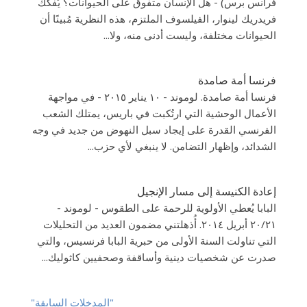
فرانس برس) - هل الإنسان متفوق على الحيوانات؟ يُفكك
فريدريك لينوار، الفيلسوف الملتزم، هذه النظرية مُبينًا أن
الحيوانات مختلفة، وليست أدنى منه، ولا...
فرنسا أمة صامدة
فرنسا أمة صامدة. لوموند - ١٠ يناير ٢٠١٥ - في مواجهة
الأعمال الوحشية التي ارتُكبت في باريس، يمتلك الشعب
الفرنسي القدرة على إيجاد سبل النهوض من جديد في وجه
الشدائد، وإظهار التضامن. لا ينبغي لأي حزب...
إعادة الكنيسة إلى مسار الإنجيل
البابا يُعطي الأولوية للرحمة على الطقوس - لوموند -
٢٠/٢١ أبريل ٢٠١٤. أُذهلتني مضمون العديد من التحليلات
التي تناولت السنة الأولى من حبرية البابا فرنسيس، والتي
صدرت عن شخصيات دينية وأساقفة وصحفيين كاثوليك...
"المدخلات السابقة"