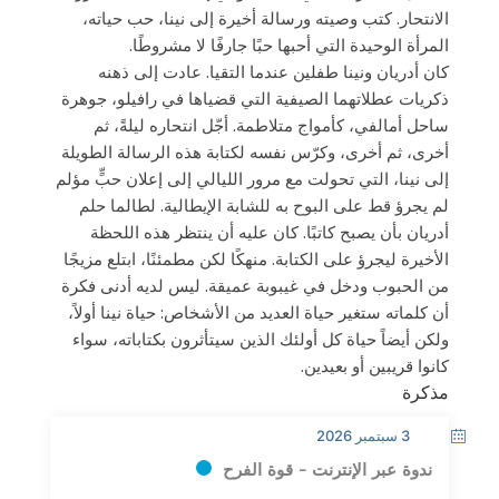
الانتحار. كتب وصيته ورسالة أخيرة إلى نينا، حب حياته،
المرأة الوحيدة التي أحبها حبًا جارفًا لا مشروطًا.
كان أدريان ونينا طفلين عندما التقيا. عادت إلى ذهنه
ذكريات عطلاتهما الصيفية التي قضياها في رافيلو، جوهرة
ساحل أمالفي، كأمواج متلاطمة. أجّل انتحاره ليلةً، ثم
أخرى، ثم أخرى، وكرّس نفسه لكتابة هذه الرسالة الطويلة
إلى نينا، التي تحولت مع مرور الليالي إلى إعلان حبٍّ مؤلم
لم يجرؤ قط على البوح به للشابة الإيطالية. لطالما حلم
أدريان بأن يصبح كاتبًا. كان عليه أن ينتظر هذه اللحظة
الأخيرة ليجرؤ على الكتابة. منهكًا لكن مطمئنًا، ابتلع مزيجًا
من الحبوب ودخل في غيبوبة عميقة. ليس لديه أدنى فكرة
أن كلماته ستغير حياة العديد من الأشخاص: حياة نينا أولاً،
ولكن أيضاً حياة كل أولئك الذين سيتأثرون بكتاباته، سواء
كانوا قريبين أو بعيدين.
مذكرة
3 سبتمبر 2026
ندوة عبر الإنترنت - قوة الفرح