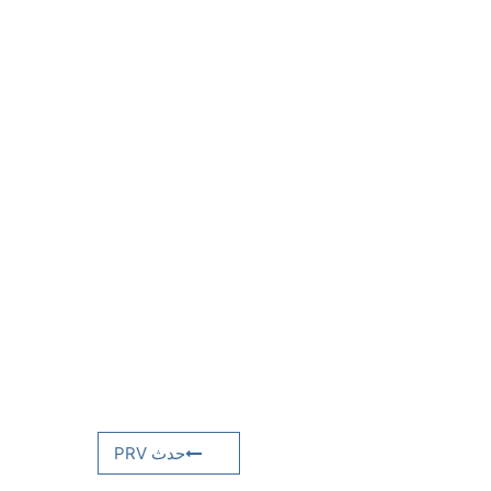
حدث PRV