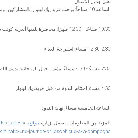
على جدول الأعمال:
الساعة 10 صباحاً: يرحب فريدريك لينوار بالمشاركين، وسيكون حاضراً طوال اليوم
10:30 صباحًا - 12:30 ظهرًا: محاضرة يلقيها أندريه كونت سبونفيل، تليها فترة نقاش
12:30-2:30 مساءً: استراحة الغداء
2:30 مساءً - 4:30 مساءً: مؤتمر حول الروحانية بدون الله، يليه نقاش
4:30 مساءً: اختتام الندوة من قبل فريدريك لينوار
الساعة الخامسة مساءً: نهاية الندوة
للمزيد من المعلومات، تفضل بزيارة
موقع
eminaire-une-journee-philosophique-a-la-campagne/