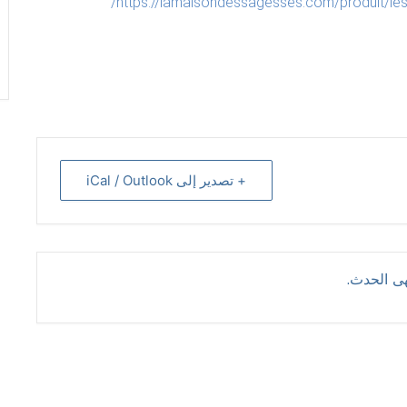
https://lamaisondessagesses.com/produit/l
+ تصدير إلى iCal / Outlook
هى الحدث.