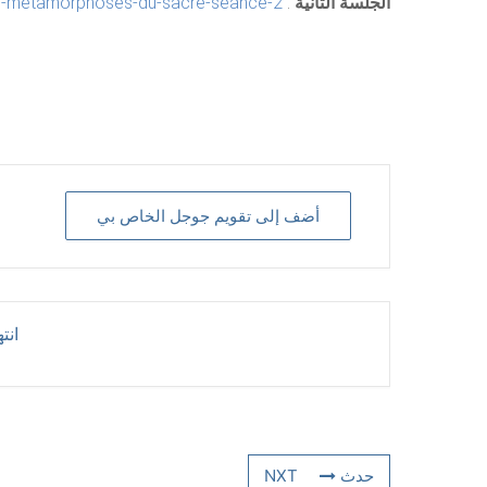
الجلسة الثانية
:
es-metamorphoses-du-sacre-seance-2/
أضف إلى تقويم جوجل الخاص بي
انت
حدث NXT