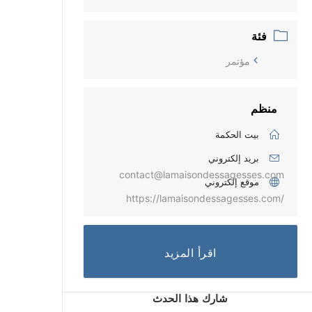
فئة
مؤتمر
منظم
بيت الحكمة
بريد إلكتروني
contact@lamaisondessagesses.com
موقع إلكتروني
https://lamaisondessagesses.com/
اقرأ المزيد
شارك هذا الحدث