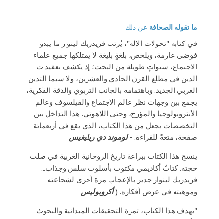
ما تقوله الصحافة
عن ذلك
في كتابه "تحولات الإله"، يُرتب فريدريك لينوار ما يبدو
فوضى عارمة، ويلخص، بلغةٍ بليغة لا يمتلكها جميع علماء
الاجتماع، سنواتٍ طويلة من البحث؛ إذ يكشف تعقيدات
الدين في مطلع القرن الحادي والعشرين، ولا سيما التدين
الغربي الجديد. وباهتمامه بالجانب التربوي والدقة الفكرية،
يجمع بين وجهات نظر عالم الاجتماع والفيلسوف وعالم
الأنثروبولوجيا والمؤرخ، وحتى اللاهوتي. هذا التداخل بين
التخصصات يجعل من هذا الكتاب، الذي يقع في أربعمائة
صفحة، متعةً للقراءة. -
لوموند دي ريليغيس
ينسج هذا الكتاب ببراعة تاريخ الروحانية الغربية في صلب
حجته. كتابٌ أكاديمي مكتوب بأسلوب سلس وجذاب...
فريدريك لينوار جدير بالإعجاب مرة أخرى لشجاعته
وموهبته في عرض أفكاره. (
أكروبوليس
"يهدف هذا الكتاب، ثمرة التحقيقات الميدانية والبحوث