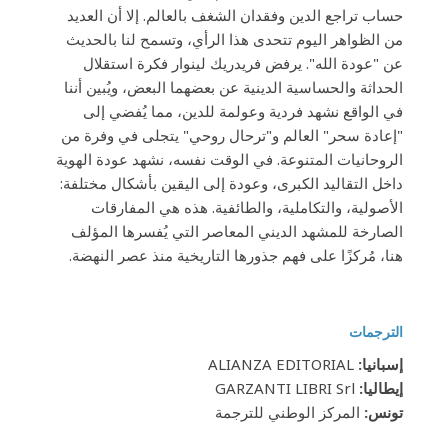
حساب تراجع الدين وفقدان الشغف بالعالم. إلا أن العديد
من الظواهر اليوم تتحدى هذا الرأي، وتسمح لنا بالحديث
عن "عودة الله". يرفض فريدريك لينوار فكرة استقلال
الحداثة والحساسية الدينية عن بعضهما البعض، ويُبين أننا
في الواقع نشهد فردية وعولمة للدين، مما يُفضي إلى
"إعادة سحر" العالم و"ترحال روحي" يتجلى في وفرة من
الروحانيات المتنوعة. في الوقت نفسه، نشهد عودة الهوية
داخل التقاليد الكبرى، وعودة إلى اليقين بأشكال مختلفة:
الأصولية، والتكاملية، والطائفية. هذه هي المفارقات
الصارخة للمشهد الديني المعاصر التي يُفسرها المؤلف
هنا، مُركزًا على فهم جذورها التاريخية منذ عصر النهضة.
الترجمات
إسبانيا:
ALIANZA EDITORIAL
إيطاليا:
GARZANTI LIBRI Srl
تونس:
المركز الوطني للترجمة