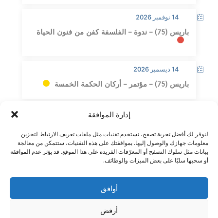
14 نوفمبر 2026
باريس (75) – ندوة – الفلسفة كفن من فنون الحياة
14 ديسمبر 2026
باريس (75) – مؤتمر – أركان الحكمة الخمسة
إدارة الموافقة
لنوفر لك أفضل تجربة تصفح، نستخدم تقنيات مثل ملفات تعريف الارتباط لتخزين
معلومات جهازك والوصول إليها. بموافقتك على هذه التقنيات، ستتمكن من معالجة
بيانات مثل سلوك التصفح أو المعرّفات الفريدة على هذا الموقع. قد يؤثر عدم الموافقة
اتصل بنا
–
إشعار قانوني
–
صفحة القراء
–
الاشتراك في
أو سحبها سلبًا على بعض الميزات والوظائف.
النشرة الإخبارية
أوافق
أرفض