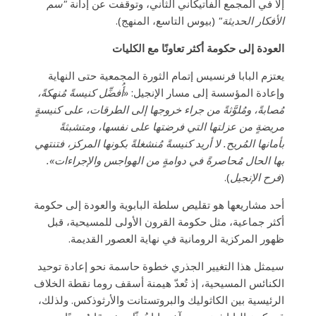
إلا في المجمع الفاتيكاني الثاني، وتوقفت عن إدانة
"سم
الأفكار الحديثة"
(بيوس التاسع، المنهج).
العودة إلى حكومة أكثر تعاونًا مع الكليات
يعتزم البابا فرنسيس إتمام الثورة المجمعية حتى النهاية
وإعادة المؤسسة إلى مسار الإنجيل:
«أُفضِّل كنيسةً مُنهكةً،
مُصابةً، ومُلوَّثةً من جراء خروجها إلى الطرقات، على كنيسةٍ
مريضةٍ من عزلتها التي فرضتها على نفسها، ومتشبثةً
بأمانها المُريح. لا أريد كنيسةً مُنشغلةً بكونها المركز، فتنتهي
بها الحال مُحاصرةً في دوامةٍ من الهواجس والإجراءات».
(
فرح الإنجيل
).
أحد مشاريعها هو تقليص سلطة البابوية والعودة إلى حكومة
أكثر جماعية، مثل حكومة القرون الأولى للمسيحية، قبل
ظهور المركزية الرومانية في نهاية العصور القديمة.
سيمثل هذا التغيير الجذري خطوة حاسمة نحو إعادة توحيد
الكنائس المسيحية، إذ تُعدّ هيمنة أسقف روما نقطة الخلاف
الرئيسية بين الكاثوليك والبروتستانت والأرثوذكس. ولذلك،