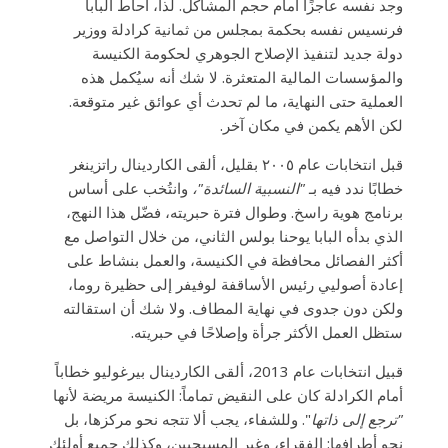
وجد نفسه عاجزًا أمام حجم المشاكل. لذا، أحاط البابا
فرنسيس نفسه بحكمة بمجلس من ثمانية كرادلة ووزير
دولة جديد لتنفيذ الإصلاح الجوهري لحكومة الكنيسة
والمؤسسات المالية المتعثرة. لا شك أنه سيُكمل هذه
العملية حتى النهاية، ما لم تحدث أي عوائق غير متوقعة.
لكن الأهم يكمن في مكان آخر.
قبل انتخابات عام ٢٠٠٥ بقليل، ألقى الكاردينال راتزينغر
خطابًا ندد فيه بـ
"النسبية السائدة"،
وانتُخب على أساس
برنامج هوية راسخ. وطوال فترة حبريته، فضّل هذا النهج،
الذي بدأه البابا يوحنا بولس الثاني، من خلال التواصل مع
أكثر الفصائل محافظة في الكنيسة، والعمل بنشاط على
إعادة أصوليي رئيس الأساقفة لوفيفر إلى حظيرة روما،
ولكن دون جدوى في نهاية المطاف. ولا شك أن استقالته
ستظل العمل الأكثر جرأة وإصلاحًا في حبريته.
قبيل انتخابات عام 2013، ألقى الكاردينال بيرغوليو خطاباً
أمام الكرادلة كان على النقيض تماماً: الكنيسة مريضة لأنها
"ترجع إلى ذاتها
". وللشفاء، يجب ألا تتجه نحو مركزها، بل
نحو أطرافها: الفقراء، وغير المسيحيين، وكذلك جميع أولئك