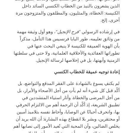
الذين يشعرون بالنبذ ​​من الخطاب الكنسي السائد داخل
الكنيسة: الخطاة، والمثليون، والمطلقون والمتزوجون مرة
أخرى، إلخ.
في إرشاده الرسولي
"فرح الإنجيل"
، وهو أول وثيقة مهمة
من وثائق تعليمه، طور البابا فرنسيس هذا التأمل، مذكراً
بأن الهوية العميقة للكنيسة لا ينبغي البحث عنها في
تطوراتها العقائدية والأخلاقية العلمانية، ولا حتى في سلطتها
الزمنية وأبهتها، بل في إخلاصها لرسالة الإنجيل.
إعادة توجيه عميقة للخطاب الكنسي
لم يكتفِ يسوع بالشهادة على الفقر المدقع والتواضع، بل
أكّد قبل كل شيء أنه لم يأتِ من أجل الأصحاء والأبرار، بل
من أجل المرضى والخطاة. وأثار استياء المتشددين في
تطبيق الشريعة، إذ أكّد أن الرحمة أهم من الالتزام الحرفي
بها، وانحرف أحيانًا عن الوصايا، وأحاط نفسه بتلاميذ أميين
أو محتقرين، وبشر بلا انقطاع بهذه البشارة: أن الله يريد أن
يخلص الضالين، وأن المحبة التي تُعيد الأمور إلى نصابها أهم