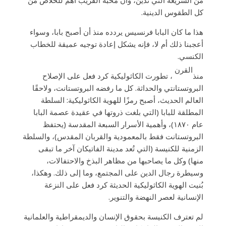
من الشريعة التي تُدين، وأن محبة القريب أهم للخلاص من
كل الطقوس الدينية.
هذا ما كان البابا فرنسيس يردده منذ أن أصبح بابا، وسواء
أعجبنا ذلك أم لا، فإنه يشكل إعادة توجيه عميقة للخطاب
الكنسي.
القرن
منذ
، تطورت الكاثوليكية كرد فعل على الإصلاح
البروتستانتي والحداثة. كل ما رفضه البروتستانت، ولاحقًا
العالم الحديث، أصبح رمزًا للهوية الكاثوليكية: السلطة
المطلقة للبابا (التي بلغت ذروتها في عقيدة عصمة البابا
عام ١٨٧٠)، وأهمية الأسرار السبعة المقدسة (يحتفظ
البروتستانت فقط بالمعمودية والقربان المقدس)، والسلطة
الزمنية للكنيسة (التي تُعد مدينة الفاتيكان آخر ما تبقى
منها) وكل ما يصاحبها من مظاهر البذخ والاحتفالات،
وسيطرة رجال الدين على المجتمع، وما إلى ذلك. وهكذا،
بُنيت الهوية الكاثوليكية الحديثة كرد فعل على النزعة
الإنسانية لعصر النهضة والتنوير.
لم تعترف الكنيسة بحقوق الإنسان والديمقراطية والعلمانية