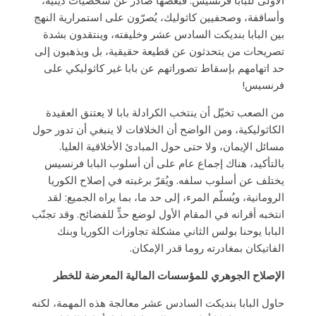
الأولى للبابا فرنسيس. فبعضها صادر عن شخصيات دينية،
وأساقفة، وصحفيين كاثوليك، يُصرّون على استمرارية النهج
بين البابا بنديكت السادس عشر وخليفته، وينتقدون بشدة
تصريحات من يتحدثون عن قطيعة حقيقية، بل ويذهبون إلى
حد اتهامهم بإسقاط تصوراتهم عن بابا غير كاثوليكي على
فرنسيس!
من الصعب تخيّل أن ينتخب الكرادلة بابا لا يعتنق العقيدة
الكاثوليكية، ومن الواضح أن الخلافات لا ينبغي أن تدور حول
مسائل الإيمان، ولا حتى حول المبادئ الأخلاقية العليا.
بالتأكيد، هناك إجماع عام على أن أسلوب البابا فرنسيس
يختلف عن أسلوب سلفه. ويُقرّ برغبته في إصلاح الكوريا
الرومانية، ويُسلّم المرء، إلى حد ما، بما يراه الجميع: لقد
انتخبه أقرانه في المقام الأول لوضع حدٍّ للفضائح. وقد تجنّب
البابا يوحنا بولس الثاني مشكلة تجاوزات الكوريا وبنك
الفاتيكان بمغادرته روما قدر الإمكان.
الإصلاح الجوهري للمؤسسات المالية المعرضة للخطر
حاول البابا بنديكت السادس عشر معالجة هذه المهمة، لكنه