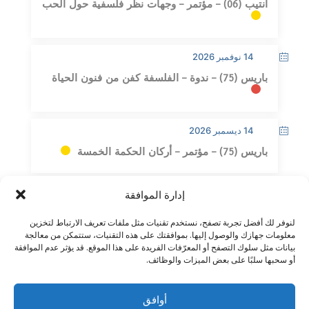
أنتيب (06) – مؤتمر – وجهات نظر فلسفية حول الحب
14 نوفمبر 2026
باريس (75) – ندوة – الفلسفة كفن من فنون الحياة
14 ديسمبر 2026
باريس (75) – مؤتمر – أركان الحكمة الخمسة
إدارة الموافقة
لنوفر لك أفضل تجربة تصفح، نستخدم تقنيات مثل ملفات تعريف الارتباط لتخزين
معلومات جهازك والوصول إليها. بموافقتك على هذه التقنيات، ستتمكن من معالجة
بيانات مثل سلوك التصفح أو المعرّفات الفريدة على هذا الموقع. قد يؤثر عدم الموافقة
اتصل بنا
–
إشعار قانوني
–
صفحة القراء
–
الاشتراك في
أو سحبها سلبًا على بعض الميزات والوظائف.
النشرة الإخبارية
أوافق